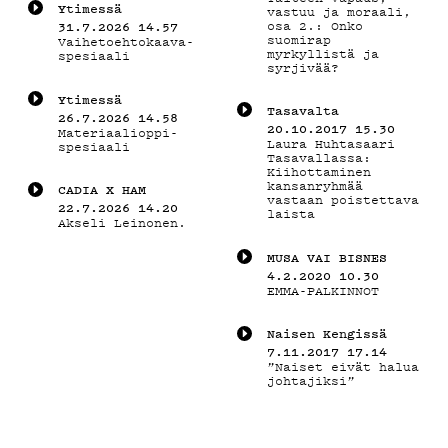
DEMAND
Yti­mes­sä
vastuu ja moraali,
osa 2.: Onko
31.7.2026 14.57
suomirap
Vaihetoehtokaava-
PODCAST
myrkyllistä ja
spesiaali
syrjivää?
Yti­mes­sä
Tasavalta
26.7.2026 14.58
20.10.2017 15.30
Materiaalioppi-
MAINOSTA
Laura Huhtasaari
spesiaali
Tasavallassa:
Kiihottaminen
kansanryhmää
CADIA X HAM
vastaan poistettava
22.7.2026 14.20
laista
Akseli Leinonen.
YHTEYSTI
MU­SA VAI BIS­NES
4.2.2020 10.30
EMMA-PALKINNOT
Naisen Kengissä
G LIVELAB
7.11.2017 17.14
”Naiset eivät halua
johtajiksi”