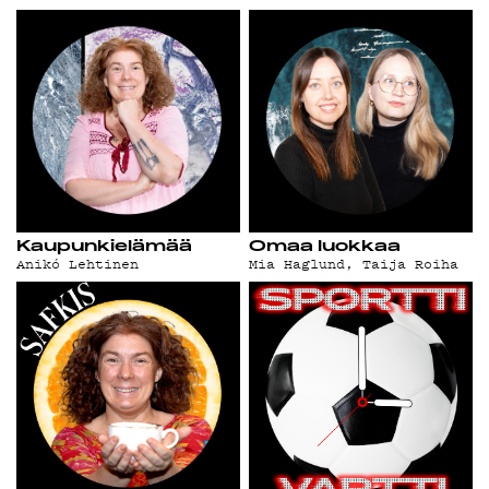
Kaupunkielämää
Omaa luokkaa
Anikó Lehtinen
Mia Haglund
,
Taija Roiha