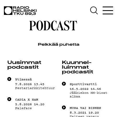
AJANKOHT
PODCAST
OHJELMAT
Pelkkää puhetta
TEKIJÄT
Uusimmat
Kuunnel­
podcastit
luimmat
podcastit
Yti­mes­sä
ON-
7.8.2026 13.45
Sporttivartti
Festariarkkitehtuurispesiaali
16.5.2022 14.46
Jääkiekon MM-kisat
alkaa
CADIA X HAM
5.8.2026 14.20
MU­SA VAI BIS­NES
Paleface
8.3.2021 19.20
Taiteen vapaus,