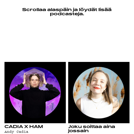
YSTÄVÄKLU
Scrollaa alaspäin ja löydät lisää
podcasteja.
TIETOSUOJ
KIRJAUDU SISÄÄN
CADIA X HAM
Joku soittaa aina
Andy Cadia
jossain