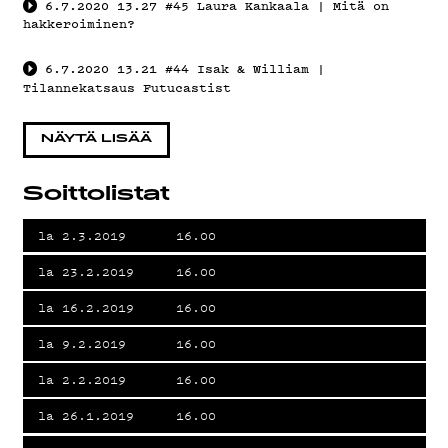
6.7.2020
13.27
#45 Laura Kankaala | Mitä on
hakkeroiminen?
G
6.7.2020
13.21
#44 Isak & William |
Tilannekatsaus Futucastist
LIVELAB
NÄYTÄ LISÄÄ
Soittolistat
la 2.3.2019
16.00
YSTÄVÄK
la 23.2.2019
16.00
la 16.2.2019
16.00
la 9.2.2019
16.00
TIETOSU
la 2.2.2019
16.00
la 26.1.2019
16.00