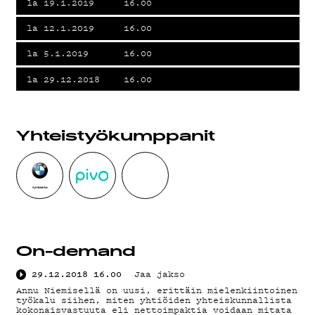
la 19.1.2019
16.00
la 12.1.2019
16.00
KIRJAUDU SISÄÄN
la 5.1.2019
16.00
la 29.12.2018
16.00
Yhteistyö­kumppanit
On-demand
29.12.2018
16.00
Jaa jakso
Annu Niemisellä on uusi, erittäin mielenkiintoinen
työkalu siihen, miten yhtiöiden yhteiskunnallista
kokonaisvastuuta eli nettoimpaktia voidaan mitata