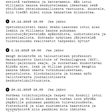
entistä tarkemmin ja kattavammin. Hän istui
Williamin kanssa keskustelemaan ideastaan sekä
yhtiöiden yhteiskunnallisesta vastuusta. Kuuntele,
niin tiedät miksi sinua kannattaa kiinnostaa.
15.12.2018
16.00
Jaa jakso
Opetusministeri Sanni Grahn-Laasonen istui alas
Isakin ja Williamin kanssa puhumaan
koulutusjärjestelmän epäkohdista, uudistuksista ja
potentiaalista. Kohtaako nykyinen järjestelmä
tulevaisuuden realiteetit tarpeeksi hyvin?
1.12.2018
16.00
Jaa jakso
Bengt Holmström on taloustieteen professori
Massachusetts Institute of Technologyssa (MIT),
Nobel-palkinnon saaja, ja suorastaan kuumottavan
älykäs mies. Isak ja William puhuivat Bengtin
kanssa hänen omasta tutkimusalueestaan,
perustulosta, blockchainista ja hieman myös
vallitsevasta journalistisesta
keskustelukulttuurista.
24.11.2018
16.00
Jaa jakso
Nordean toimitusjohtaja Casper von Koskull istui
Isakin ja Williamin kanssa turhan ison pöydän
ympärille puhumaan pankkien tulevaisuudesta,
fintechistä ja alan suurimmista haasteista ja
kysymyksistä niin pankkien kuin ihmisten