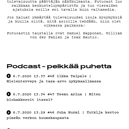
tulevaisuutta päättäjän näkökulmasta. Futucast luo
DEMAND
raikkaan keskusteluympäristön ja tuo vieraiden
ajatuksia esille eri tavalla kuin valtamedia.
Jos haluat ymmärtää tulevaisuuden isoja kysymyksiä
ja kuulla siitä, mitä asioille tehdään, niin olet
oikeassa paikassa!
Futucastin taustalla ovat Samuel Happonen, William
PODCAST
von der Pahlen ja Isak Rautio.
Podcast - pelkkää puhetta
MAINOST
6.7.2020
13.37
#48 Ilkka Taipale |
Mielenterveys ja tasa-arvo nykymaailmassa
6.7.2020
13.34
#47 Teemu Arina | Miten
biohakkeroit itsesi?
YHTEYST
6.7.2020
13.29
#46 Juha Nurmi | Tutkija kertoo
pimeän verkon huumekaupasta