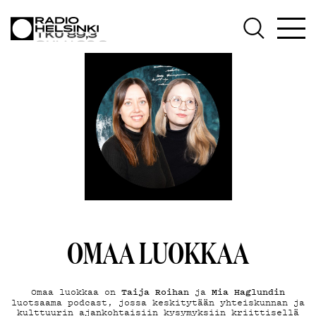
AJANKOHTAISTA
OHJELMAT
TEKIJÄT
ON-DEMAND
PODCAST
MAINOSTA
OMAA LUOKKAA
YHTEYSTIEDOT
Taija Roihan
Mia Haglundin
Omaa luokkaa on
ja
luotsaama podcast, jossa keskitytään yhteiskunnan ja
kulttuurin ajankohtaisiin kysymyksiin kriittisellä