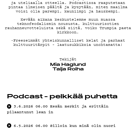
G LIVELAB
ja uteliaalla otteella. Podcastissa raaputetaan
pintaa ilmeisen päältä ja kysytään, miten maailma
voisi olla parempi, kauniimpi ja hauskempi.
YSTÄVÄKLUBI
Kevään aikana keskustelemme muun muassa
teknofeodalismin noususta, kulttuurisotien
rauhanneuvotteluista sekä siitä, voiko Trumpia paeta
kirkkoon.
TIETOSUOJA
-Freeseimmät yhteiskunnalliset kelat ja parhaat
kulttuuritärpit – laatusukkiksia unohtamatta!
Tekijät
KIRJAUDU SISÄÄN
Mia Haglund
Taija Roiha
Podcast - pelkkää puhetta
3.6.2026
06.00
Kesän merkit ja erittäin
pilaantunut lean in
6.5.2026
06.00
Silloin kun minä olin nuori