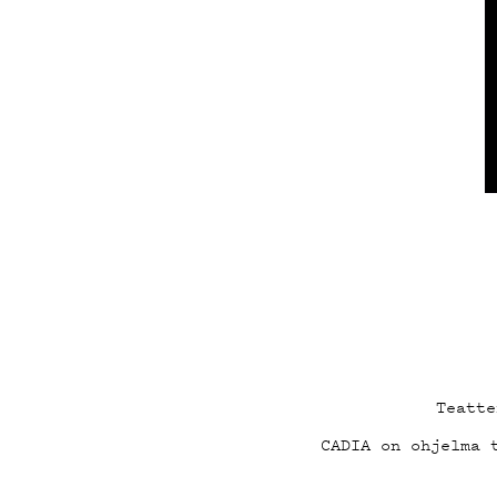
ON-DE
PODCA
MAINO
Teatte
CADIA on ohjelma 