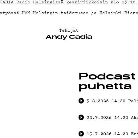
STIEDO
CADIA Radio Helsingissä keskiviikkoisin klo 13–16
styössä HAM Helsingin taidemuseo ja Helsinki Bien
Tekijät
Andy Cadia
LAB
Podcast 
ÄKLUBI
puhetta
5.8.2026
14.20
Pal
22.7.2026
14.20
Ak
15.7.2026
14.20
Er