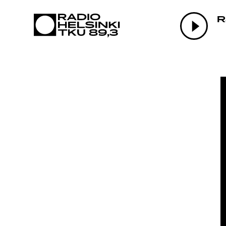
AJANK
R
OHJEL
TEKIJ