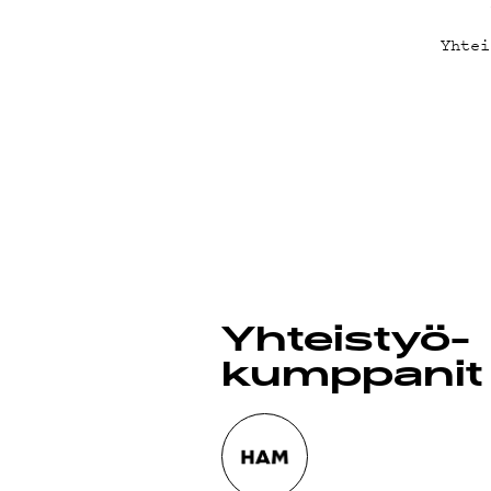
YHTEY
Yhtei
G LIVE
YSTÄV
Yhteistyö­
kumppanit