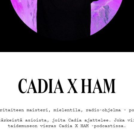
MAND
ST
CADIA X HAM
STA
ritaiteen maisteri, mielentila, radio-ohjelma – p
tärkeistä asioista, joita Cadia ajattelee. Joka vi
taidemuseon vieras Cadia X HAM -podcastissa.