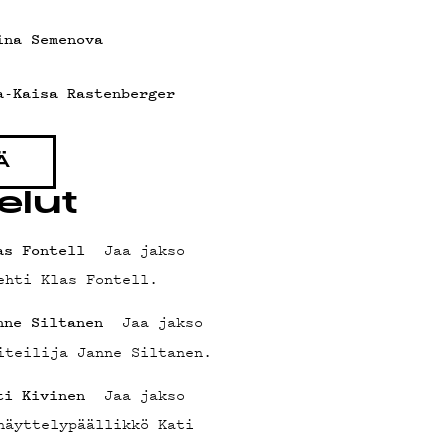
ina Semenova
a-Kaisa Rastenberger
Ä
elut
Jaa jakso
as Fontell
ehti Klas Fontell.
Jaa jakso
nne Siltanen
iteilija Janne Siltanen.
Jaa jakso
ti Kivinen
näyttelypäällikkö Kati