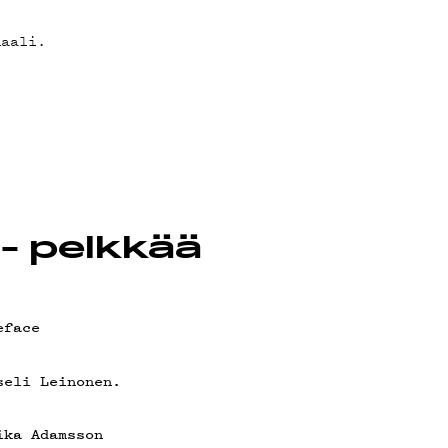
T
.
naali.
- pelkkää
eface
seli Leinonen.
ika Adamsson