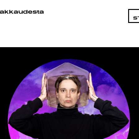
OHTAIS
akkaudesta
S
MAT
ÄT