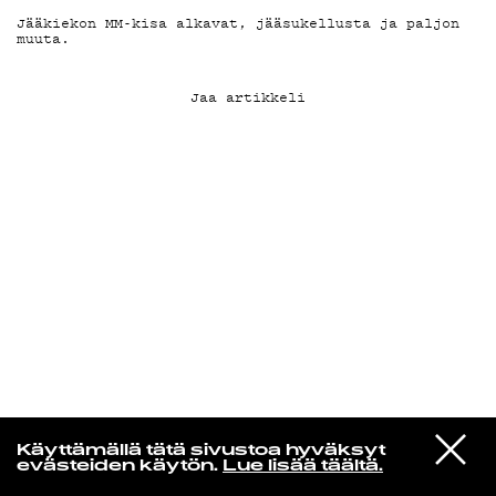
Jääkiekon MM-kisa alkavat, jääsukellusta ja paljon
muuta.
KIRJAUDU SISÄÄN
Jaa artikkeli
Laura Friman
VIESTI
Rebekka Holi
Käyttämällä tätä sivustoa hyväksyt
STUDIOON
Saippuoita haistelemaan
evästeiden käytön.
Lue lisää täältä.