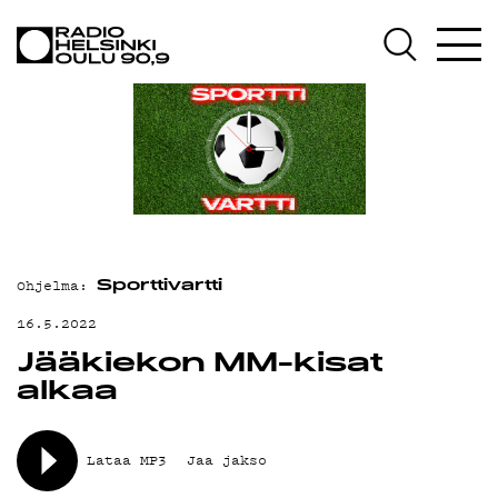
AJANKOHTAISTA
OHJELMAT
TEKIJÄT
ON-DEMAND
PODCAST
MAINOSTA
Ohjelma:
Sporttivartti
YHTEYSTIEDOT
16.5.2022
Jääkiekon MM-kisat
G LIVELAB
alkaa
YSTÄVÄKLUBI
TIETOSUOJA
Lataa MP3
Jaa jakso