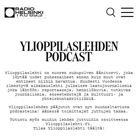
AJANKOHTAISTA
OHJELMAT
YLIOPPILASLEHDEN
TEKIJÄT
PODCAST
ON-DEMAND
Ylioppilaslehti on nuoren sukupolven äänitorvi, joka
PODCAST
löytää uudet puheenaiheet ennen kuin muut ovat
ehtineet niihin havahtua. Kuudesti vuodessa
ilmestyvä aikakauslehti julkaisee laatujournalismia
joka lähtöön: reportaaseja, henkilökuvia, tutkivaa
MAINOSTA
journalismia, esseetekstejä ja kulttuuri- ja
yhteiskuntakritiikkiä.
Ylioppilaslehden pääjutut ovat nyt kuunneltavissa
YHTEYSTIEDOT
podcasteina! Äänessä toimittajat juttujen takaa.
Tutustu myös muihin lehden juttuihin osoitteessa
Ylioppilaslehti.fi.
G LIVELAB
Tilaa Ylioppilaslehti
täältä
!