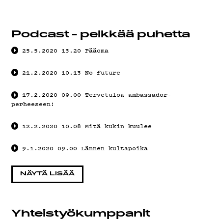
YSTÄVÄKLUBI
TIETOSUOJA
Podcast - pelkkää puhetta
25.5.2020
13.20
Pääoma
21.2.2020
10.13
No future
KIRJAUDU SISÄÄN
17.2.2020
09.00
Tervetuloa ambassador-
perheeseen!
12.2.2020
10.08
Mitä kukin kuulee
9.1.2020
09.00
Lännen kultapoika
NÄYTÄ LISÄÄ
Yhteistyö­kumppanit