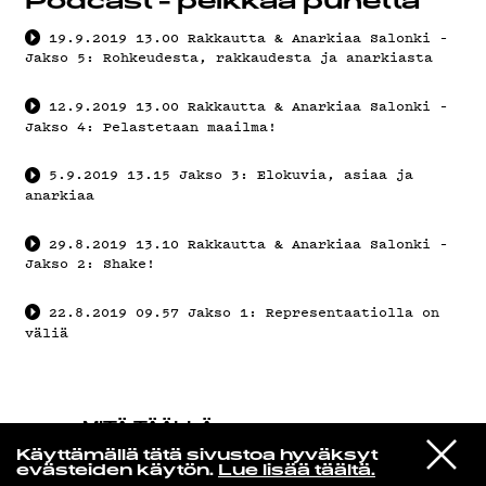
Podcast - pelkkää puhetta
19.9.2019
13.00
Rakkautta & Anarkiaa Salonki –
Jakso 5: Rohkeudesta, rakkaudesta ja anarkiasta
12.9.2019
13.00
Rakkautta & Anarkiaa Salonki –
Jakso 4: Pelastetaan maailma!
5.9.2019
13.15
Jakso 3: Elokuvia, asiaa ja
anarkiaa
29.8.2019
13.10
Rakkautta & Anarkiaa Salonki –
Jakso 2: Shake!
22.8.2019
09.57
Jakso 1: Representaatiolla on
väliä
MITÄ TÄÄLLÄ
TAPAHTUU
VIESTI
Nas
Käyttämällä tätä sivustoa hyväksyt
STUDIOON
Street Dreams
evästeiden käytön.
Lue lisää täältä.