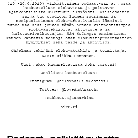
YHTEYSTIEDOT
(19.–29.9.2019) viikoittainen podcast-sarja, jossa
keskustellaan elokuvista ja polttavan
G LIVELAB
ajankohtaisista kulttuuri-ilmiöistä. Viisiosainen
sarja tuo studioon Suomen suurimman ja
monipuolisimman elokuvafestivaalin lämmintä
tunnelmaa sekä joukon tämän hetken kiinnostavimpia
elokuvantekijöitä, aktivisteja ja
YSTÄVÄKLUBI
kulttuurivaikuttajia.
R&A Salongin
ensimmäisen
kauden kantavia teemoja ovat elokuvarepresentaation
kysymykset sekä taide ja aktivismi.
Ohjelman tekijänä elokuvatutkija ja toimittaja,
TIETOSUOJA
Riikka Pennanen
R&A:n
.
Uusi jakso kuunneltavissa joka torstai!
Osallistu keskusteluun:
Instagram: @helsinkifilmfestival
KIRJAUDU SISÄÄN
Twitter: @LoveAndAnarchy
#rakkauttajaanarkiaa
hiff.fi