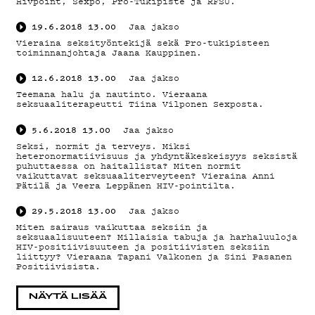
Hivpoint, Sexpo, Pro-Tukipiste ja RFSU.
19.6.2018
13.00
Jaa jakso
Vieraina seksityöntekijä sekä Pro-tukipisteen
toiminnanjohtaja Jaana Kauppinen.
12.6.2018
13.00
Jaa jakso
Teemana halu ja nautinto. Vieraana
seksuaaliterapeutti Tiina Vilponen Sexposta.
5.6.2018
13.00
Jaa jakso
Seksi, normit ja terveys. Miksi
heteronormatiivisuus ja yhdyntäkeskeisyys seksistä
puhuttaessa on haitallista? Miten normit
vaikuttavat seksuaaliterveyteen? Vieraina Anni
Pätilä ja Veera Leppänen HIV-pointilta.
29.5.2018
13.00
Jaa jakso
Miten sairaus vaikuttaa seksiin ja
seksuaalisuuteen? Millaisia tabuja ja harhaluuloja
HIV-positiivisuuteen ja positiivisten seksiin
liittyy? Vieraana Tapani Valkonen ja Sini Pasanen
Positiivisista.
NÄYTÄ LISÄÄ