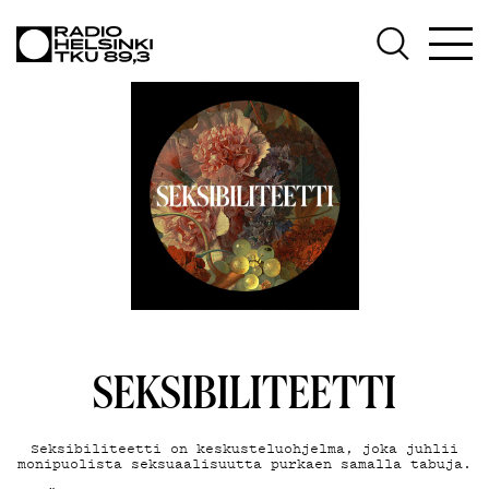
AJANKOH
OHJELMA
TEKIJÄT
SEKSIBILITEETTI
ON-
Seksibiliteetti on keskusteluohjelma, joka juhlii
monipuolista seksuaalisuutta purkaen samalla tabuja.