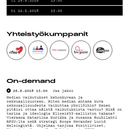
ti 29.5.2018
13.00
ti 22.5.2018
13.00
KIRJAUDU SISÄÄN
Yhteistyö­kumppanit
On-demand
26.6.2018
13.00
Jaa jakso
Median vaikutukset kehonkuvaan ja
seksuaalisuuteen. Miten median antama kuva
seksuaalisuudesta vaikuttaa yksilöihin? Kenen
pitäisi ottaa näistä vaikutuksista vastuu? Mikä on
tarina ja ideologia Elise1933-malliston takana?
Vieraana Katariina Kurikka ja Susanna Ruuhilahti
RFSU:lta sekä strategi Roope Nevander Lucid
Helsingistä. Ohjelman tarjoaa Positiiviset,