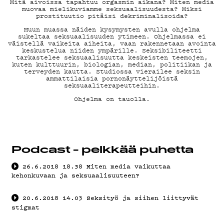
Mitä aivoissa tapahtuu orgasmin aikana? Miten media
DEMAND
muovaa mielikuviamme seksuaalisuudesta? Miksi
prostituutio pitäisi dekriminalisoida?
Muun muassa näiden kysymysten avulla ohjelma
sukeltaa seksuaalisuuden ytimeen. Ohjelmassa ei
väistellä vaikeita aiheita, vaan rakennetaan avointa
keskustelua niiden ympärille. Seksibiliteetti
tarkastelee seksuaalisuutta keskeisten teemojen,
PODCAST
kuten kulttuurin, biologian, median, politiikan ja
terveyden kautta. Studiossa vierailee seksin
ammattilaisia pornonäyttelijöistä
seksuaaliterapeutteihin.
Ohjelma on tauolla.
MAINOST
Podcast - pelkkää puhetta
26.6.2018
18.38
Miten media vaikuttaa
kehonkuvaan ja seksuaalisuuteen?
YHTEYST
20.6.2018
14.03
Seksityö ja siihen liittyvät
stigmat