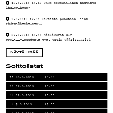
12.6.2018
15.12
Onko seksuaalinen nautinto
G
ihmisoikeus?
5.6.2018
17.56
Seksistä puhutaan liian
yhdyntäkeskeisesti
LIVELAB
29.5.2018
15.38
Mielikuvat HIV-
positiivisuudesta ovat usein vääristyneitä
NÄYTÄ LISÄÄ
YSTÄVÄK
Soittolistat
ti 26.6.2018
13.00
TIETOSU
ti 19.6.2018
13.00
ti 12.6.2018
13.00
ti 5.6.2018
13.00