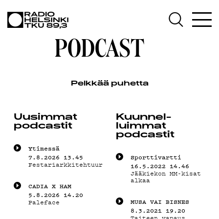
AJANKOHT
PODCAST
OHJELMAT
Pelkkää puhetta
TEKIJÄT
Uusimmat
Kuunnel­
podcastit
luimmat
podcastit
Yti­mes­sä
ON-
7.8.2026 13.45
Sporttivartti
Festariarkkitehtuurispesiaali
16.5.2022 14.46
Jääkiekon MM-kisat
alkaa
CADIA X HAM
5.8.2026 14.20
MU­SA VAI BIS­NES
Paleface
8.3.2021 19.20
Taiteen vapaus,