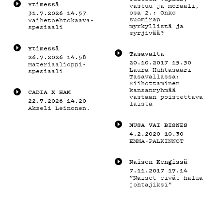
DEMAND
Yti­mes­sä
vastuu ja moraali,
osa 2.: Onko
31.7.2026 14.57
suomirap
Vaihetoehtokaava-
PODCAST
myrkyllistä ja
spesiaali
syrjivää?
Yti­mes­sä
Tasavalta
26.7.2026 14.58
20.10.2017 15.30
Materiaalioppi-
MAINOSTA
Laura Huhtasaari
spesiaali
Tasavallassa:
Kiihottaminen
kansanryhmää
CADIA X HAM
vastaan poistettava
22.7.2026 14.20
laista
Akseli Leinonen.
YHTEYSTI
MU­SA VAI BIS­NES
4.2.2020 10.30
EMMA-PALKINNOT
Naisen Kengissä
G LIVELAB
7.11.2017 17.14
”Naiset eivät halua
johtajiksi”