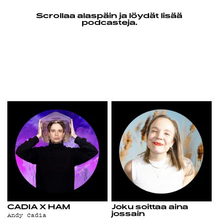
YSTÄVÄKLU
Scrollaa alaspäin ja löydät lisää
podcasteja.
TIETOSUOJ
KIRJAUDU SISÄÄN
CADIA X HAM
Joku soittaa aina
Andy Cadia
jossain