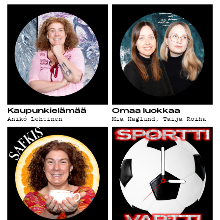
Kaupunkielämää
Omaa luokkaa
Anikó Lehtinen
Mia Haglund
,
Taija Roiha