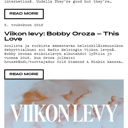
internetissä. Uudella They’re good but they’re…
TI
READ MORE
5. toukokuun 2019
Viikon levy: Bobby Oroza – This
Love
Soulista ja rockista ammentavan helsinkiläismuusikon
debyyttialbumi soi Radio Helsingin Viikon levynä.
Bobby Orozan esikoislevyn alkutahdit lyötiin jo
vuonna 2016, kun Oroza julkaisi
housebändi/tuottajaduo Cold Diamond & Minkin kanssa…
READ MORE