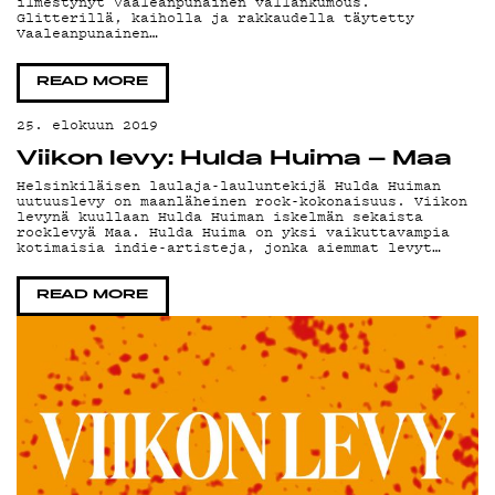
OH
ilmestynyt Vaaleanpunainen vallankumous.
Glitterillä, kaiholla ja rakkaudella täytetty
Vaaleanpunainen…
READ MORE
25. elokuun 2019
Viikon levy: Hulda Huima – Maa
Helsinkiläisen laulaja-lauluntekijä Hulda Huiman
uutuuslevy on maanläheinen rock-kokonaisuus. Viikon
levynä kuullaan Hulda Huiman iskelmän sekaista
rocklevyä Maa. Hulda Huima on yksi vaikuttavampia
kotimaisia indie-artisteja, jonka aiemmat levyt…
READ MORE