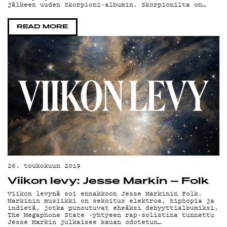
YH
jälkeen uuden Skorpioni-albumin. Skorpionilta on…
READ MORE
26. toukokuun 2019
Viikon levy: Jesse Markin – Folk
Viikon levynä soi ennakkoon Jesse Markinin Folk.
Markinin musiikki on sekoitus elektroa, hiphopia ja
indietä, jotka punoutuvat eheäksi debyyttialbumiksi.
The Megaphone State -yhtyeen rap-solistina tunnettu
Jesse Markin julkaisee kauan odotetun…