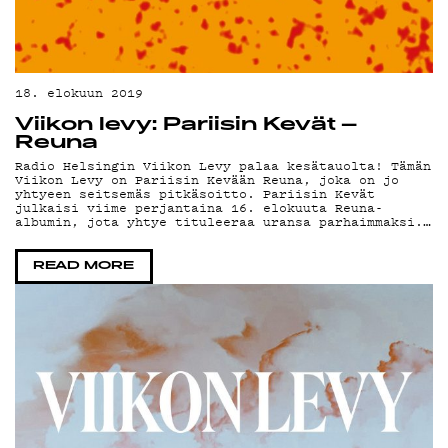
TE
18. elokuun 2019
Viikon levy: Pariisin Kevät –
Reuna
Radio Helsingin Viikon Levy palaa kesätauolta! Tämän
Viikon Levy on Pariisin Kevään Reuna, joka on jo
yhtyeen seitsemäs pitkäsoitto. Pariisin Kevät
julkaisi viime perjantaina 16. elokuuta Reuna-
albumin, jota yhtye tituleeraa uransa parhaimmaksi.…
READ MORE