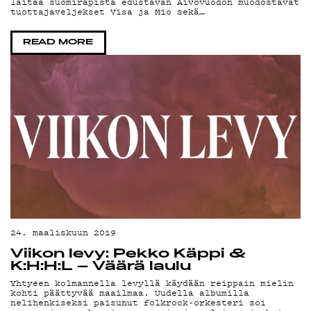
laitaa suomiräpistä edustavan Aivovuodon muodostavat
tuottajaveljekset Visa ja Mio sekä…
READ MORE
24. maaliskuun 2019
Viikon levy: Pekko Käppi &
K:H:H:L – Väärä laulu
Yhtyeen kolmannella levyllä käydään reippain mielin
kohti päättyvää maailmaa. Uudella albumilla
nelihenkiseksi paisunut folkrock-orkesteri soi