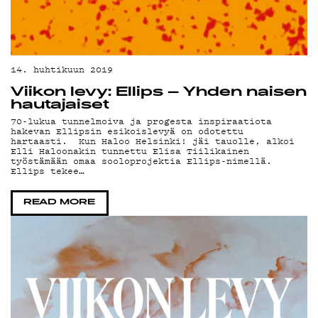
14. huhtikuun 2019
Viikon levy: Ellips – Yhden naisen
hautajaiset
70-lukua tunnelmoiva ja progesta inspiraatiota
hakevan Ellipsin esikoislevyä on odotettu
hartaasti. Kun Haloo Helsinki! jäi tauolle, alkoi
Elli Haloonakin tunnettu Elisa Tiilikainen
työstämään omaa sooloprojektia Ellips-nimellä.
Ellips tekee…
READ MORE