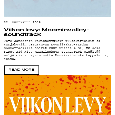
KIRJAUDU SISÄÄN
22. huhtikuun 2019
Viikon levy: Moominvalley-
soundtrack
Tove Janssonin rakastettuihin muumikirjoihin ja -
sarjakuviin perustuvan Muumilaakso-sarjan
soundtrackilla soivat muun muassa Alma, MØ sekä
First Aid Kit. Muumilaakson soundtrack sisältää
neljätoista täysin uutta Muumi-aiheista kappaletta,
joita…
READ MORE