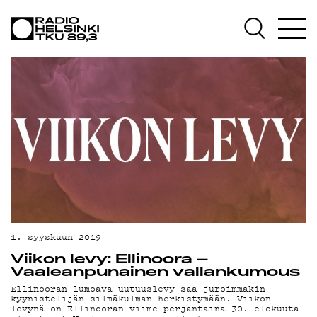
AJ
1. syyskuun 2019
Viikon levy: Ellinoora –
Vaaleanpunainen vallankumous
Ellinooran lumoava uutuuslevy saa juroimmakin
kyynistelijän silmäkulman herkistymään. Viikon
levynä on Ellinooran viime perjantaina 30. elokuuta