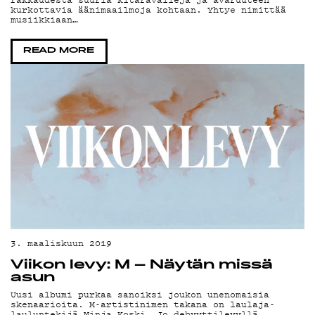
kurkottavia äänimaailmoja kohtaan. Yhtye nimittää
musiikkiaan…
READ MORE
3. maaliskuun 2019
Viikon levy: M – Näytän missä
asun
Uusi albumi purkaa sanoiksi joukon unenomaisia
skenaarioita. M-artistinimen takana on laulaja-
lauluntekijä Minja Koski. Jo debyyttilevyllä