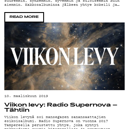
suuremmin, synkemmin, syvemmin ja suloisemmin kuin
aiemmin. Kakkosalbuminsa jälkeen yhtye kokeili ja…
READ MORE
10. maaliskuun 2019
Viikon levy: Radio Supernova –
Tähtiin
Viikon levynä soi mansegazen sanansaattajien
esikoisalbumi. Radio Supernova on vuonna 2017
Tampereella perustettu yhtye, joka syntyi
rakkaudesta suuria kitaravalleja ja avaruuteen