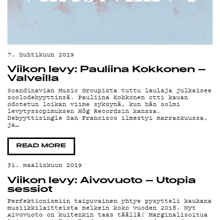
7. huhtikuun 2019
Viikon levy: Pauliina Kokkonen –
Valveilla
Scandinavian Music Groupista tuttu laulaja julkaisee
soolodebyyttinsä. Pauliina Kokkonen otti kauan
odotetun loikan viime syksynä, kun hän solmi
levytyssopimuksen Hög Recordsin kanssa.
Debyyttisingle San Francisco ilmestyi marraskuussa,
ja…
READ MORE
31. maaliskuun 2019
Viikon levy: Aivovuoto – Utopia
sessiot
Perfektionismiin taipuvainen yhtye pysytteli kaukana
musiikkilaitteista melkein koko vuoden 2018. Nyt
Aivovuoto on kuitenkin taas täällä! Marginalisoitua