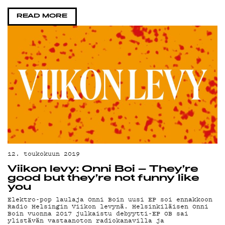
READ MORE
YS
12. toukokuun 2019
Viikon levy: Onni Boi – They’re
good but they’re not funny like
you
Elektro-pop laulaja Onni Boin uusi EP soi ennakkoon
Radio Helsingin Viikon levynä. Helsinkiläisen Onni
Boin vuonna 2017 julkaistu debyytti-EP OB sai
ylistävän vastaanoton radiokanavilla ja