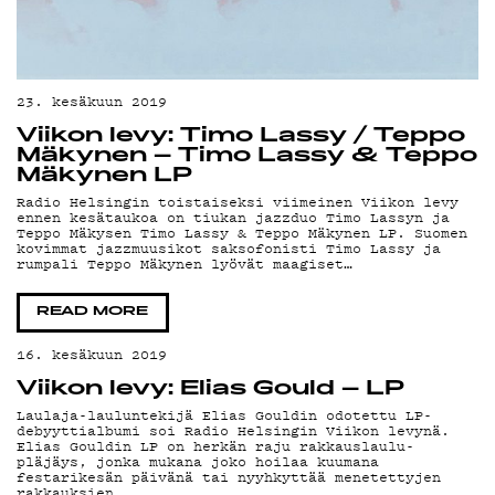
ON
DE
23. kesäkuun 2019
Viikon levy: Timo Lassy / Teppo
Mäkynen – Timo Lassy & Teppo
Mäkynen LP
Radio Helsingin toistaiseksi viimeinen Viikon levy
ennen kesätaukoa on tiukan jazzduo Timo Lassyn ja
Teppo Mäkysen Timo Lassy & Teppo Mäkynen LP. Suomen
kovimmat jazzmuusikot saksofonisti Timo Lassy ja
rumpali Teppo Mäkynen lyövät maagiset…
READ MORE
16. kesäkuun 2019
Viikon levy: Elias Gould – LP
Laulaja-lauluntekijä Elias Gouldin odotettu LP-
debyyttialbumi soi Radio Helsingin Viikon levynä.
Elias Gouldin LP on herkän raju rakkauslaulu-
pläjäys, jonka mukana joko hoilaa kuumana
festarikesän päivänä tai nyyhkyttää menetettyjen
rakkauksien…