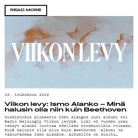
G
READ MORE
LI
19. toukokuun 2019
Viikon levy: Ismo Alanko – Minä
halusin olla niin kuin Beethoven
Suomirockin pioneerin Ismo Alangon uusi albumi soi
Radio Helsingin Viikon levynä. Liki 40 vuoden uran
tehnyt Alanko luottaa edelleen rockmusiikin voimaan.
Minä halusin olla niin kuin Beethoven -albumi on
takuuvarmaa Ismo Alankoa. Albumilta on kuultu…