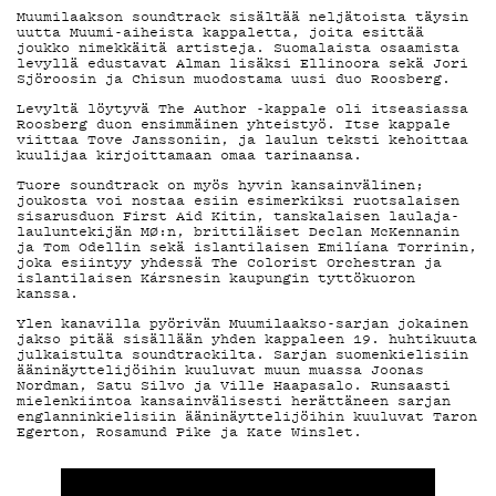
MAINOSTA
Muumilaakson soundtrack sisältää neljätoista täysin
uutta Muumi-aiheista kappaletta, joita esittää
joukko nimekkäitä artisteja. Suomalaista osaamista
levyllä edustavat Alman lisäksi Ellinoora sekä Jori
Sjöroosin ja Chisun muodostama uusi duo Roosberg.
YHTEYSTIE
Levyltä löytyvä The Author -kappale oli itseasiassa
Roosberg duon ensimmäinen yhteistyö. Itse kappale
viittaa Tove Janssoniin, ja laulun teksti kehoittaa
kuulijaa kirjoittamaan omaa tarinaansa.
Tuore soundtrack on myös hyvin kansainvälinen;
G LIVELAB
joukosta voi nostaa esiin esimerkiksi ruotsalaisen
sisarusduon First Aid Kitin, tanskalaisen laulaja-
lauluntekijän MØ:n, brittiläiset Declan McKennanin
ja Tom Odellin sekä islantilaisen Emilíana Torrinin,
joka esiintyy yhdessä The Colorist Orchestran ja
islantilaisen Kársnesin kaupungin tyttökuoron
kanssa.
YSTÄVÄKLUB
Ylen kanavilla pyörivän Muumilaakso-sarjan jokainen
jakso pitää sisällään yhden kappaleen 19. huhtikuuta
julkaistulta soundtrackilta. Sarjan suomenkielisiin
ääninäyttelijöihin kuuluvat muun muassa Joonas
Nordman, Satu Silvo ja Ville Haapasalo. Runsaasti
TIETOSUOJA
mielenkiintoa kansainvälisesti herättäneen sarjan
englanninkielisiin ääninäyttelijöihin kuuluvat Taron
Egerton, Rosamund Pike ja Kate Winslet.