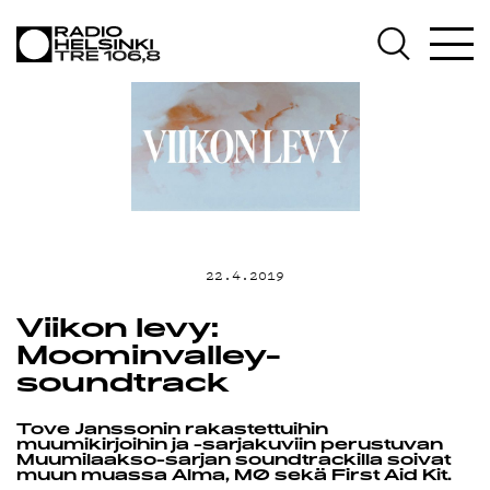
AJANKOHTAI
OHJELMAT
TEKIJÄT
22.4.2019
ON-DEMAND
Viikon levy:
Moominvalley-
soundtrack
PODCAST
Tove Janssonin rakastettuihin
muumikirjoihin ja -sarjakuviin perustuvan
Muumilaakso-sarjan soundtrackilla soivat
muun muassa Alma, MØ sekä First Aid Kit.