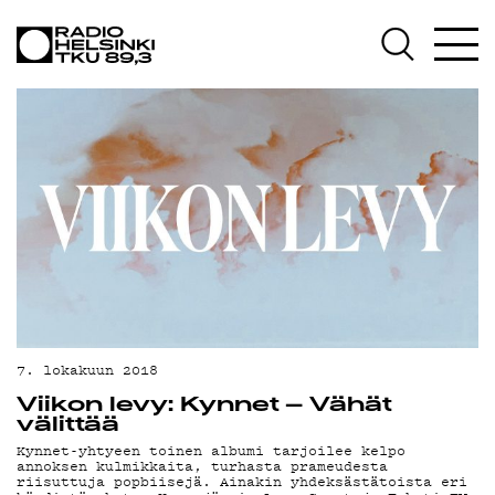
AJ
7. lokakuun 2018
Viikon levy: Kynnet – Vähät
välittää
Kynnet-yhtyeen toinen albumi tarjoilee kelpo
annoksen kulmikkaita, turhasta prameudesta
riisuttuja popbiisejä. Ainakin yhdeksästätoista eri