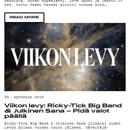
OH
bändistä, kuten Hopeajärvi, Love Sport ja Teksti-TV
666, tuttu Teemu Tanner aloitti vuonna 2015…
READ MORE
TEK
30. syyskuun 2018
Viikon levy: Ricky-Tick Big Band
& Julkinen Sana – Pidä valot
päällä
Ricky-Tick Big Band & Julkinen Sana julkaisi uuden
levyn kolmen vuoden tauon jälkeen. Säveltäjä-