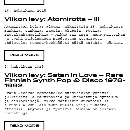
15. huhtikuun 2018
Viikon levy: Atomirotta – III
Atomirotan kolmas albumi julkaistiin 13. huhtikuuta.
Funkkia, punkkia, rappia, bluesia, rockia,
rautalankamusiikkia – Mikko Sarjasen, Rane Raitsikan
ja Jyrki Pajulaakson muodostama Atomirotta
yhdistelee menestyksekkäästi näitä kaikkia. Bändin…
READ MORE
8. huhtikuun 2018
Viikon levy: Satan In Love – Rare
Finnish Synth Pop & Disco 1978-
1992
Svart Records hemmottelee suomidiskon ystäviä
julkaisemalla harvinaisia ja unohdettuja syntikka-
ja diskobiisejä. Mikko Mattlarin kuratoimalla
albumilla kuullaan muun muassa Meiju Suvasta,
Stressiä, Argonia ja Syntaxia. Mukana on joitain
tunnettuja…
READ MORE