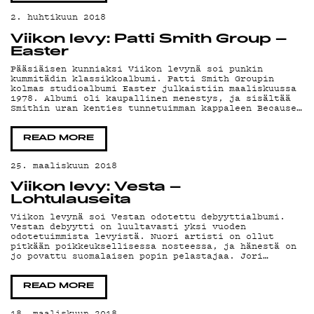
2. huhtikuun 2018
Viikon levy: Patti Smith Group –
Easter
Pääsiäisen kunniaksi Viikon levynä soi punkin
kummitädin klassikkoalbumi. Patti Smith Groupin
kolmas studioalbumi Easter julkaistiin maaliskuussa
1978. Albumi oli kaupallinen menestys, ja sisältää
Smithin uran kenties tunnetuimman kappaleen Because…
READ MORE
25. maaliskuun 2018
Viikon levy: Vesta –
Lohtulauseita
Viikon levynä soi Vestan odotettu debyyttialbumi.
Vestan debyytti on luultavasti yksi vuoden
odotetuimmista levyistä. Nuori artisti on ollut
pitkään poikkeuksellisessa nosteessa, ja hänestä on
jo povattu suomalaisen popin pelastajaa. Jori…
READ MORE
18. maaliskuun 2018