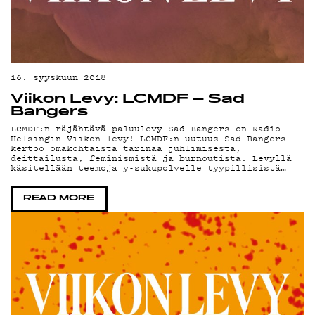
DE
16. syyskuun 2018
Viikon Levy: LCMDF – Sad
Bangers
PO
LCMDF:n räjähtävä paluulevy Sad Bangers on Radio
Helsingin Viikon levy! LCMDF:n uutuus Sad Bangers
kertoo omakohtaista tarinaa juhlimisesta,
deittailusta, feminismistä ja burnoutista. Levyllä
käsitellään teemoja y-sukupolvelle tyypillisistä…
READ MORE