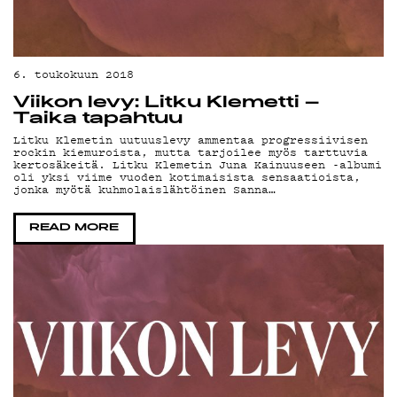
6. toukokuun 2018
Viikon levy: Litku Klemetti –
Taika tapahtuu
Litku Klemetin uutuuslevy ammentaa progressiivisen
rockin kiemuroista, mutta tarjoilee myös tarttuvia
KIRJAUDU SISÄÄN
kertosäkeitä. Litku Klemetin Juna Kainuuseen -albumi
oli yksi viime vuoden kotimaisista sensaatioista,
jonka myötä kuhmolaislähtöinen Sanna…
READ MORE