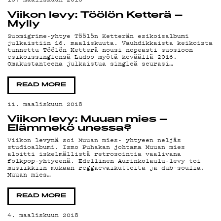
Viikon levy: Töölön Ketterä –
Mylly
Suomigrime-yhtye Töölön Ketterän esikoisalbumi
julkaistiin 16. maaliskuuta. Vauhdikkaista keikoista
tunnettu Töölön Ketterä nousi nopeasti suosioon
esikoissinglensä Ludoo myötä keväällä 2016.
Omakustanteena julkaistua singleä seurasi…
READ MORE
11. maaliskuun 2018
Viikon levy: Muuan mies –
Elämmekö unessa?
Viikon levynä soi Muuan mies- yhtyeen neljäs
studioalbumi. Ismo Puhakan johtama Muuan mies
aloitti iskelmällistä retrosointia vaalivana
folkpop-yhtyeenä. Edellinen Aurinkolaulu-levy toi
musiikkiin mukaan reggaevaikutteita ja dub-soulia.
Muuan mies…
READ MORE
4. maaliskuun 2018