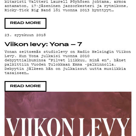
kitaristi Valtteri Laurell Pöyhösen johtama, armoa
antamaton, 17-jäseninen jazzorkesteri ja rytmikone,
ON-
Ricky-Tick Big Band löi vuonna 2013 hynttyyt…
READ MORE
23. syyskuun 2018
Viikon levy: Yona – 7
Yonan seitsemäs studiolevy on Radio Helsingin Viikon
Levy. Kun Yona julkaisi vuonna 2010
debyyttialbuminsa ”Pilvet liikkuu, minä en”, hänet
palkittiin Vuoden Tulokkaan Emma -palkinnolla.
Debyytin jälkeen hän on julkaissut uutta musiikkia
tasaiseen…
READ MORE