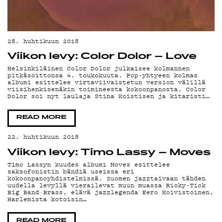
28. huhtikuun 2018
Viikon levy: Color Dolor – Love
Helsinkiläinen Color Dolor julkaisee kolmannen
pitkäsoittonsa 4. toukokuuta. Pop-yhtyeen kolmas
albumi esittelee virtaviivaistetun version välillä
viisihenkisenäkin toimineesta kokoonpanosta. Color
Dolor soi nyt laulaja Stina Koistisen ja kitaristi…
READ MORE
22. huhtikuun 2018
Viikon levy: Timo Lassy – Moves
Timo Lassyn kuudes albumi Moves esittelee
saksofonistin bändiä useissa eri
kokoonpanoyhdistelmissä. Suomen jazztaivaan tähden
uudella levyllä vierailevat muun muassa Ricky-Tick
Big Band Brass, elävä jazzlegenda Eero Koivistoinen,
Harlemista kotoisin…
READ MORE