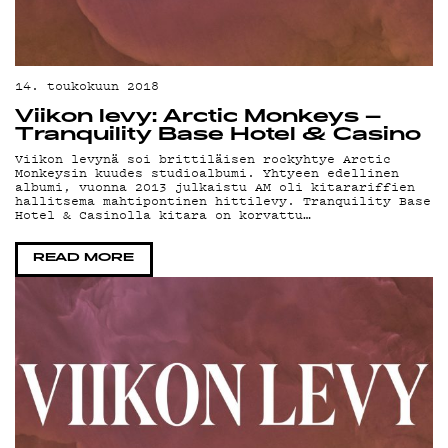
YST
14. toukokuun 2018
Viikon levy: Arctic Monkeys –
Tranquility Base Hotel & Casino
Viikon levynä soi brittiläisen rockyhtye Arctic
Monkeysin kuudes studioalbumi. Yhtyeen edellinen
albumi, vuonna 2013 julkaistu AM oli kitarariffien
hallitsema mahtipontinen hittilevy. Tranquility Base
Hotel & Casinolla kitara on korvattu…
TI
READ MORE