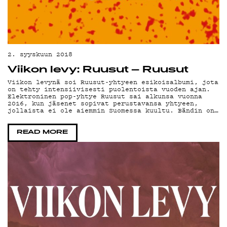
YH
2. syyskuun 2018
Viikon levy: Ruusut – Ruusut
Viikon levynä soi Ruusut-yhtyeen esikoisalbumi, jota
on tehty intensiivisesti puolentoista vuoden ajan.
Elektroninen pop-yhtye Ruusut sai alkunsa vuonna
2016, kun jäsenet sopivat perustavansa yhtyeen,
jollaista ei ole aiemmin Suomessa kuultu. Bändin on…
G
READ MORE