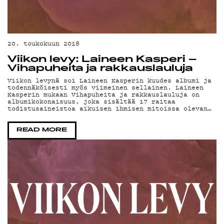
LIV
20. toukokuun 2018
Viikon levy: Laineen Kasperi –
Vihapuheita ja rakkauslauluja
Viikon levynä soi Laineen Kasperin kuudes albumi ja
todennäköisesti myös viimeinen sellainen. Laineen
Kasperin mukaan Vihapuheita ja rakkauslauluja on
albumikokonaisuus, joka sisältää 17 raitaa
todistusaineistoa aikuisen ihmisen mitoissa olevan…
READ MORE