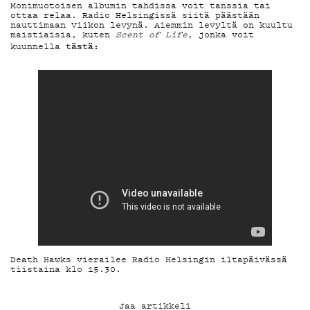
Monimuotoisen albumin tahdissa voit tanssia tai
ottaa relaa. Radio Helsingissä siitä päästään
YHTEYSTIEDO
nauttimaan Viikon levynä. Aiemmin levyltä on kuultu
maistiaisia, kuten
Scent of Life
, jonka voit
tästä:
kuunnella
G LIVELAB
YSTÄVÄKLUBI
TIETOSUOJA
KIRJAUDU SISÄÄN
Death Hawks vierailee Radio Helsingin iltapäivässä
tiistaina klo 15.30.
Jaa artikkeli