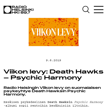
AJANKOHTAIS
OHJELMAT
TEKIJÄT
9.6.2019
ON-DEMAND
Viikon levy: Death Hawks
– Psychic Harmony
PODCAST
Radio Helsingin Viikon levy on suomalaisen
psykeyhtye Death Hawksin Psychic
Harmony.
MAINOSTA
Death Hawksin
Kesäisen psykedeelinen
Psychic Harmony
-albumi sopii rentoihin kesäkuisiin iltoihin.