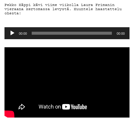
YSTÄVÄKLU
Pekko Käppi kävi viime viikolla Laura Frimanin
vieraana kertomassa levystä. Kuuntele haastattelu
ohesta!
TIETOSUO
Äänitoistin
00:00
00:00
KIRJAUDU SISÄÄN