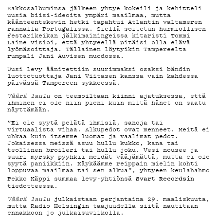
DEMAND
Kakkosalbuminsa jälkeen yhtye kokeili ja kehitteli
uusia biisi-ideoita ympäri maailmaa, mutta
käänteentekevin hetki tapahtui Atlantin valtameren
PODCAST
rannalla Portugalissa. Siellä soitetun hurmiollisen
festarikeikan jälkimainingeissa kitaristi Tommi
Laine visioi, että yhtyeellä pitäisi olla elävä
lyömäsoittaja. Tällainen löytyikin Tampereelta
rumpali Jani Auvisen muodossa.
Uusi levy äänitettiin suurimmaksi osaksi bändin
MAINOSTA
luottotuottaja Jani Viitasen kanssa vain kahdessa
päivässä Tampereen sykkeessä.
Väärä laulu
on teemoiltaan kiinni ajatuksessa, että
ihminen ei ole niin pieni kuin miltä hänet on saatu
näyttämään.
YHTEYSTI
”Ei ole syytä pelätä ihmisiä, sanoja tai
virtuaalista vihaa. Alkupedot ovat menneet. Meitä ei
uhkaa kuin itsemme luomat ja vaalimat pedot.
Jokaisessa meissä asuu hullu kukko, kana tai
teollinen broileri tai hullu joku. Vesi nousee ja
suuri myrsky pyyhkii meidät vääjämättä, mutta ei ole
syytä paniikkiin. Käykäämme reippain mielin kohti
G LIVELAB
loppuvaa maailmaa tai sen alkua”, yhtyeen keulahahmo
Svart Recordsin
Pekko Käppi summaa levy-yhtiönsä
tiedotteessa.
Väärä laulu
julkaistaan perjantaina 29. maaliskuuta,
mutta Radio Helsingin taajuudella siitä nautitaan
ennakkoon jo julkaisuviikolla.