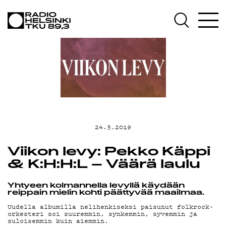
AJANKOHT
OHJELMAT
TEKIJÄT
24.3.2019
Viikon levy: Pekko Käppi
ON-
& K:H:H:L – Väärä laulu
Yhtyeen kolmannella levyllä käydään
reippain mielin kohti päättyvää maailmaa.
Uudella albumilla nelihenkiseksi paisunut folkrock-
orkesteri soi suuremmin, synkemmin, syvemmin ja
suloisemmin kuin aiemmin.