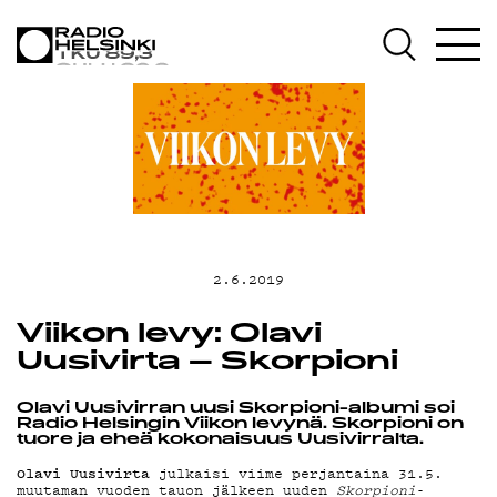
AJANKOHTAISTA
OHJELMAT
TEKIJÄT
ON-DEMAND
2.6.2019
PODCAST
Viikon levy: Olavi
Uusivirta – Skorpioni
MAINOSTA
Olavi Uusivirran uusi Skorpioni-albumi soi
Radio Helsingin Viikon levynä. Skorpioni on
tuore ja eheä kokonaisuus Uusivirralta.
YHTEYSTIEDOT
Olavi Uusivirta
julkaisi viime perjantaina 31.5.
muutaman vuoden tauon jälkeen uuden
Skorpioni
-