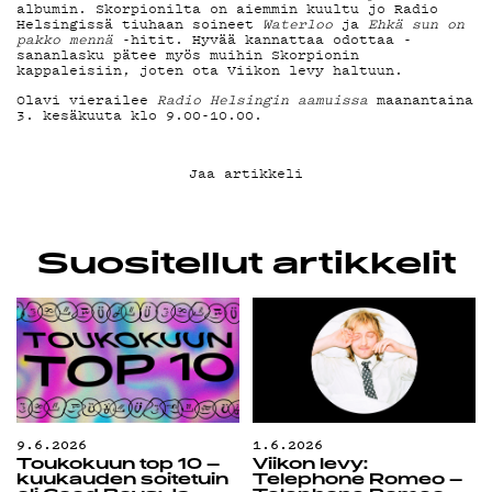
albumin. Skorpionilta on aiemmin kuultu jo Radio
G LIVELAB
Helsingissä tiuhaan soineet
Waterloo
ja
Ehkä sun on
pakko mennä
-hitit. Hyvää kannattaa odottaa -
sananlasku pätee myös muihin Skorpionin
kappaleisiin, joten ota Viikon levy haltuun.
YSTÄVÄKLUBI
Olavi vierailee
Radio Helsingin aamuissa
maanantaina
3. kesäkuuta klo 9.00-10.00.
TIETOSUOJA
Jaa artikkeli
KIRJAUDU SISÄÄN
Suositellut artikkelit
9.6.2026
1.6.2026
Toukokuun top 10 –
Viikon levy:
kuukauden soitetuin
Telephone Romeo –