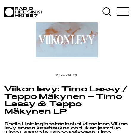
AJANKOHTAIS
OHJELMAT
TEKIJÄT
23.6.2019
ON-DEMAND
Viikon levy: Timo Lassy /
Teppo Mäkynen – Timo
PODCAST
Lassy & Teppo
Mäkynen LP
MAINOSTA
Radio Helsingin toistaiseksi viimeinen Viikon
levy ennen kesätaukoa on tiukan jazzduo
Timo Lassyn ja Teppo Mäkysen Timo