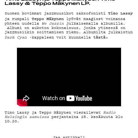
Lassy & Teppo Mäkynen LP.
YHTEYSTIEDO
Timo Lassy
Suomen kovimmat jazzmuusikot saksofonisti
Teppo Mäkynen
ja rumpali
lyövät maagiset voimansa
yhteen uudella
We Jazzin
julkaisemalla albumilla.
Albumi on aukoton kokonaisuus, jonka ytimessä on
jazzmusiikin soittamisen riemu. Albumilta julkaistun
G LIVELAB
tästä:
Dark Cyan
-kappaleen voit kuunnella
YSTÄVÄKLUBI
TIETOSUOJA
Timo Lassy ja Teppo Mäkynen vierailevat
Radio
KIRJAUDU SISÄÄN
Helsingin aamuissa
perjantaina 28. kesäkuuta klo
10.20.
Jaa artikkeli