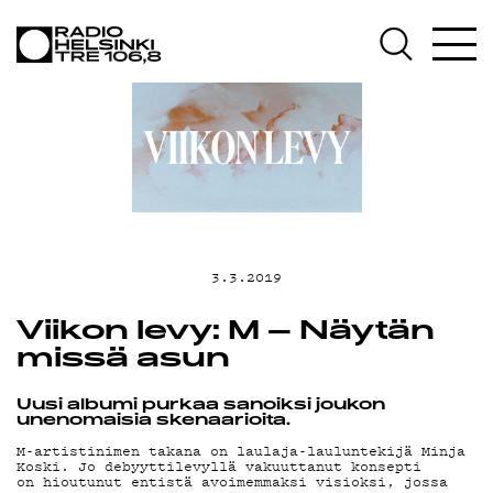
AJANKOHTA
OHJELMAT
TEKIJÄT
3.3.2019
ON-DEMAND
Viikon levy: M – Näytän
missä asun
Uusi albumi purkaa sanoiksi joukon
PODCAST
unenomaisia skenaarioita.
M-artistinimen takana on laulaja-lauluntekijä Minja
Koski. Jo debyyttilevyllä vakuuttanut konsepti
on hioutunut entistä avoimemmaksi visioksi, jossa