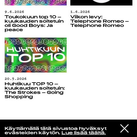
9.6.2026
1.6.2026
Toukokuun top 10 –
Viikon levy:
kuukauden soitetuin
Telephone Romeo –
oli Good Boys: Ja
Telephone Romeo
peace
20.5.2026
Huhtikuu TOP 10 –
kuukauden soitetuin:
The Strokes – Going
Shopping
Yö­mu­siik­kia
VIESTI
Magyar
Käyttämällä tätä sivustoa hyväksyt
STUDIOON
Kuin Lintuja Sataisi Puihin
evästeiden käytön.
Lue lisää täältä.