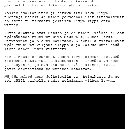
tunteiden raastava tulkinta on kasvanut
MAINOSTA
ylenpalttiseksi mielikuvien yhdistelmäksi.
Kosken omalaatuinen ja herkkä ääni sekä levyn
tuottaja Miikka Ahlmanin persoonalliset äänimaisemat
on aseteltu tarkasti jokaista levyn kappaletta
varten.
YHTEYSTIE
Uutta albumia ovat Kosken ja Ahlmanin lisäksi olleet
työstämässä muusikot Simo Saukkola, Jussi-Pekka
Parviainen ja Aleksi Kaufmann. Albumilla vierailevat
myös muusikot Viljami Viippola ja Jaakko Suni sekä
lahtelainen Lumos-kvartetti.
G LIVELAB
Minja Koski on sanonut uuden levyn olevan tietyssä
mielessä matka maalta kaupunkiin, itsenäistymiseen
ja näkyihin, joista saa hetkittäin kiinni, mutta
jotka seuraavassa sekunnissa katoavat.
Näytän missä asun
julkaistiin 22. helmikuuta ja se
YSTÄVÄKLUB
soi tällä viikolla Radio Helsingin Viikon levynä.
TIETOSUOJA