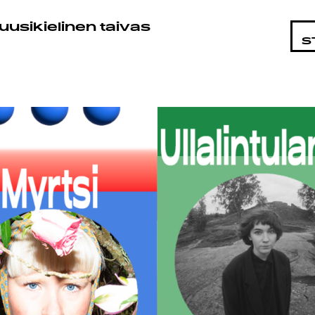
ANK
uusikielinen taivas
S