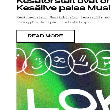
Kesätorstait ovat om
Kesälive palaa Musii
Kesätorstaisin Musiikkitalon terassille no
ON
herkkyyttä hersyvä Ullalintulampi.
READ MORE