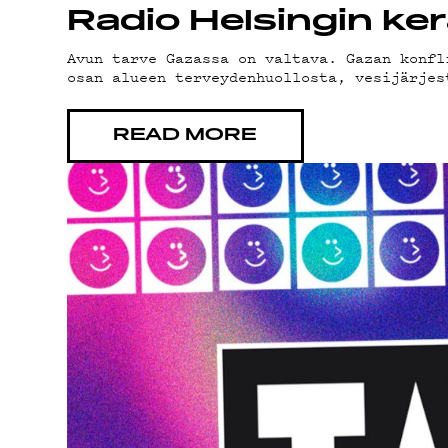
G
Radio Helsingin ker
Avun tarve Gazassa on valtava. Gazan konfl
osan alueen terveydenhuollosta, vesijärjes
READ MORE
LI