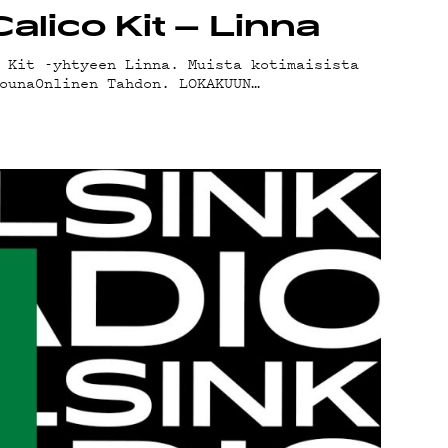
lico Kit – Linna
 Kit -yhtyeen Linna. Muista kotimaisista
ouna0nlinen Tahdon. LOKAKUUN…
STA