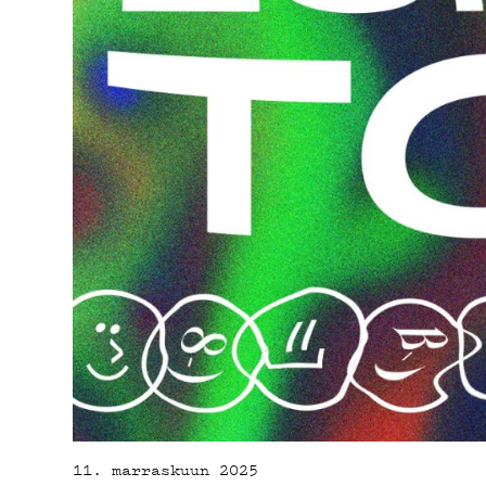
DE
PO
11. marraskuun 2025