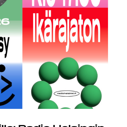
MA
ÄT