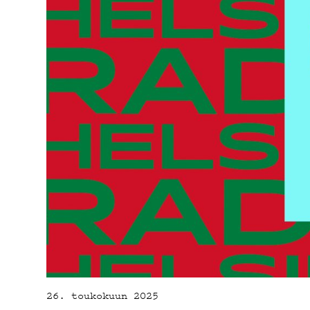
YH
26. toukokuun 2025