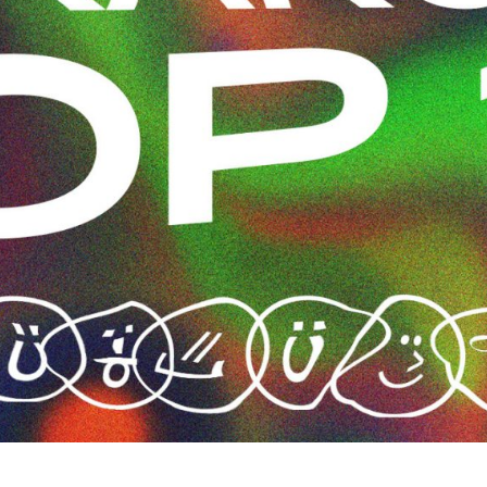
MA
DCA