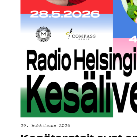
OH
TE
29. huhtikuun 2026