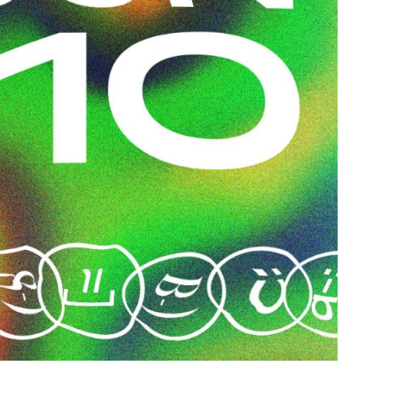
ND
ST