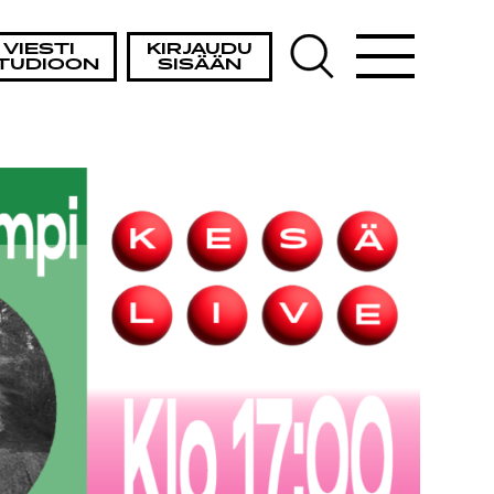
OHT
VIESTI
KIRJAUDU
TUDIOON
SISÄÄN