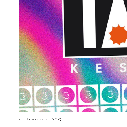
YS
6. toukokuun 2025