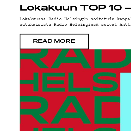
Lokakuun TOP 10 – 
Lokakuussa Radio Helsingin soitetuin kappa
uutukaisista Radio Helsingissä soivat Antt
MA
READ MORE