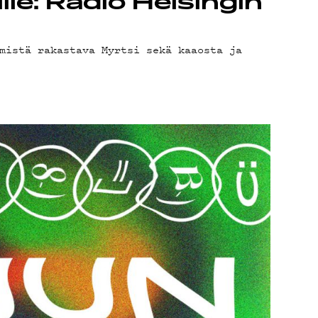
lle: Radio Helsingin
mistä rakastava Myrtsi sekä kaaosta ja