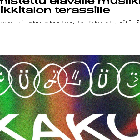
istettu elävälle musiiki
kkitalon terassille
usevat riehakas sekamelskayhtye Kukkatalo, mököttä
-