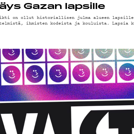
äys Gazan lapsille
ikti on ollut historiallisen julma alueen lapsille
telmistä, ihmisten kodeista ja kouluista. Lapsia k
VEL