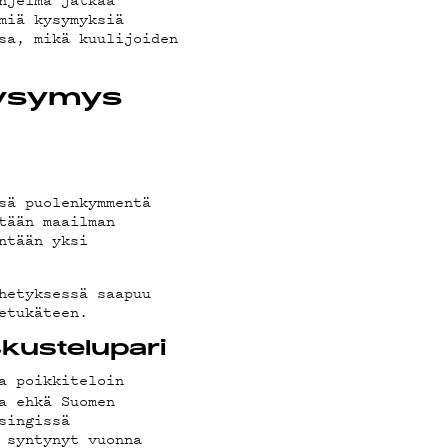
miä kysymyksiä
sa, mikä kuulijoiden
kysymys
sä puolenkymmentä
tään maailman
ntään yksi
EDOT
hetyksessä saapuu
etukäteen.
kustelupari
a poikkiteloin
a ehkä Suomen
singissä
 syntynyt vuonna