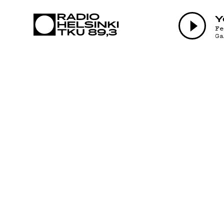
AJA
Y
F
G
OHJ