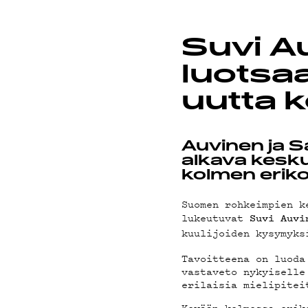
TEKI
Suvi A
luotsa
ON-
uutta 
Auvinen ja S
alkava kesku
kolmen eriko
Suomen rohkeimpien k
lukeutuvat
Suvi
Auvi
kuulijoiden kysymyks
Tavoitteena on luoda
vastaveto nykyiselle
erilaisia mielipitei
Kevään kolmessa erik