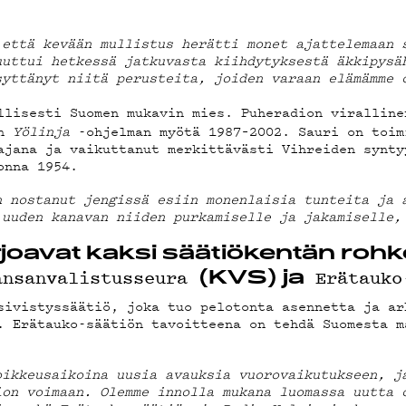
VELAB
 että kevään mullistus herätti monet ajattelemaan 
uuttui hetkessä jatkuvasta kiihdytyksestä äkkipysä
syttänyt niitä perusteita, joiden varaan elämämme 
llisesti Suomen mukavin mies. Puheradion viralline
in
Yölinja
-ohjelman myötä 1987–2002. Sauri on toim
ajana ja vaikuttanut merkittävästi Vihreiden synty
onna 1954.
VÄKLU
n nostanut jengissä esiin monenlaisia tunteita ja 
 uuden kanavan niiden purkamiselle ja jakamiselle,
joavat kaksi säätiökentän roh
ansanvalistusseura
Erätauko
(KVS) ja
sivistyssäätiö, joka tuo pelotonta asennetta ja ar
. Erätauko-säätiön tavoitteena on tehdä Suomesta m
oikkeusaikoina uusia avauksia vuorovaikutukseen, j
ion voimaan. Olemme innolla mukana luomassa uutta 