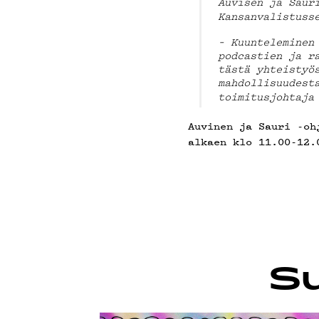
TIET
Auvisen ja Saur
Kansanvalistuss
– Kuunteleminen
podcastien ja r
tästä yhteistyö
mahdollisuudest
toimitusjohtaj
Auvinen ja Sauri -oh
alkaen klo 11.00-12.
Su