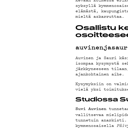
POD
syksyllä kymmenosais
elämästä, kaupungist
mieltä askarruttaa.
MAI
Osallistu 
osoitteese
auvinenjasaur
Auvinen ja Sauri käs
isompaa kysymystä se
järkkyneeseen tilaan
ajankohtainen aihe.
YHT
Kysymyksiin on valmi
vielä yksi toimituks
Studiossa S
tunnetaa
Suvi Auvinen
vallitsevaa mielipid
tunnetuin anarkisti.
kymmenosaisella
Päiv