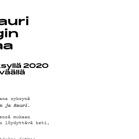
auri
gin
D
aa
ksyllä 2020
väällä
ana syksynä
.
n ja Sauri
ensä mukaan
n löydyttävä heti,
hjelma jatkaa