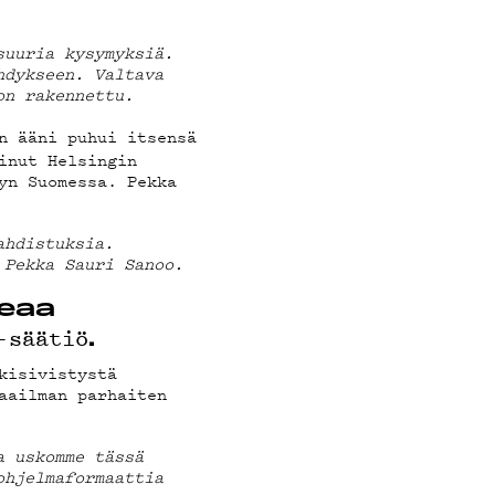
suuria kysymyksiä.
hdykseen. Valtava
on rakennettu.
n ääni puhui itsensä
inut Helsingin
yn Suomessa. Pekka
BI
ahdistuksia.
 Pekka Sauri Sanoo.
keaa
-säätiö
.
kisivistystä
aailman parhaiten
a uskomme tässä
ohjelmaformaattia