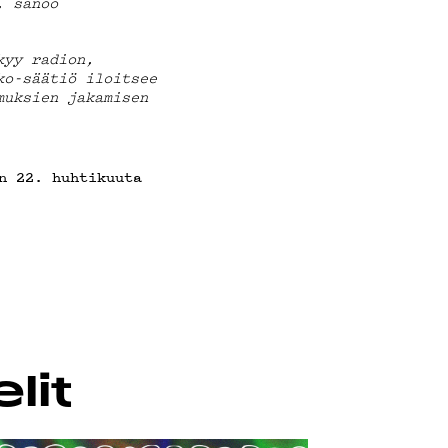
JA
, sanoo
kyy radion,
ko-säätiö iloitsee
muksien jakamisen
n 22. huhtikuuta
lit