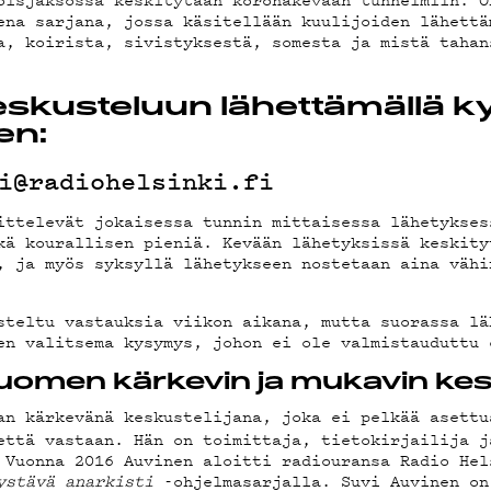
CAST
ena sarjana, jossa käsitellään kuulijoiden lähettä
a, koirista, sivistyksestä, somesta ja mistä tahan
NOSTA
keskusteluun lähettämällä 
en:
i@radiohelsinki.fi
ittelevät jokaisessa tunnin mittaisessa lähetykses
kä kourallisen pieniä. Kevään lähetyksissä keskity
, ja myös syksyllä lähetykseen nostetaan aina vähi
EYSTI
steltu vastauksia viikon aikana, mutta suorassa lä
en valitsema kysymys, johon ei ole valmistauduttu 
uomen kärkevin ja mukavin kes
n kärkevänä keskustelijana, joka ei pelkää asettu
että vastaan. Hän on toimittaja, tietokirjailija j
 Vuonna 2016 Auvinen aloitti radiouransa Radio Hel
ystävä anarkisti
-ohjelmasarjalla. Suvi Auvinen on