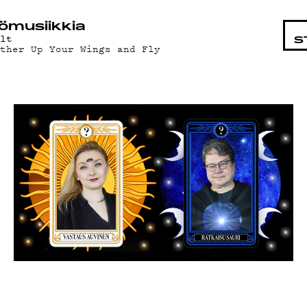
NKOHT
ö­mu­siik­kia
elt
S
ather Up Your Wings and Fly
ELMAT