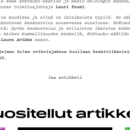
OSUO
in sekä Erätauko-säätiön ja Radio Helsingin kanssa
euran toimitusjohtaja
.
Lauri
Tuomi
 on muodissa ja siinä on ikiaikaista tyyliä. Se nä
akentavan keskustelun nousevassa suosiossa. Erätau
stä: hyvän keskustelun ja erilaisten ihmisten koke
a kaiken kummallisuuden keskellä, Erätauko-säätiön
a
sanoo.
Laura
Arikka
jelman kolme erikoisjaksoa kuullaan keskiviikkoisi
00.
Jaa artikkeli
ositellut artikke