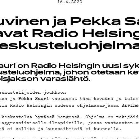
JÄT
16.4.2020
uvinen ja Pekka S
avat Radio Helsin
DEMAN
keskusteluohjelm
auri on Radio Helsingin uusi sy
steluohjelma, johon otetaan ke
isjakson varaslähtö.
eskustelijoiden joukkoon
ja
vastaavat tänä keväänä ja tulev
nen
Pekka
Sauri
iin Radio Helsingin uudessa ohjelmasarjassa
Auvine
 keskustelua hyvässä hengessä. Ohjelma on tekijöid
 aggressiiviselle ilmapiirille, jossa vastausten o
tä ei sallita ja kanssaihmisiä ei kuunnella.
oisjaksossa keskitytään koronakevään tunnelmiin. O