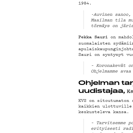
1984.
G LI
-Auvinen sanoo,
Maailman tila m
törmäys on järi
on mahdo
Pekka Sauri
suomalaisten sydämi
apulaiskaupunginjoht
Sauri on syntynyt vu
YSTÄ
– Koronakevät o
Ohjelmamme avaa
Ohjelman tar
K
uudistajaa,
KVS on sitoutumaton 
kaikkien ulottuville
keskusteleva kansa.
– Tarvitsemme p
erityisesti rad