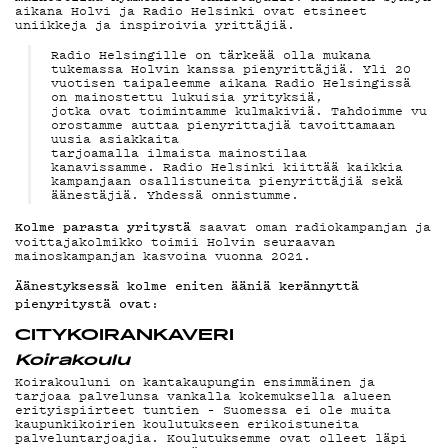
DEMAND
aikana Holvi ja Radio Helsinki ovat etsineet
uniikkeja ja inspiroivia yrittäjiä.
Radio Helsingille on tärkeää olla mukana
tukemassa Holvin kanssa pienyrittäjiä. Yli 20
vuotisen taipaleemme aikana Radio Helsingissä
PODCAST
on mainostettu lukuisia yrityksiä,
jotka ovat toimintamme kulmakiviä. Tahdoimme vu
orostamme auttaa pienyrittajiä tavoittamaan
uusia asiakkaita
tarjoamalla ilmaista mainostilaa
kanavissamme. Radio Helsinki kiittää kaikkia
kampanjaan osallistuneita pienyrittäjiä sekä
äänestäjiä. Yhdessä onnistumme.
MAINOST
Kolme parasta yritystä
saavat oman radiokampanjan ja
voittajakolmikko toimii Holvin seuraavan
mainoskampanjan kasvoina vuonna 2021.
Äänestyksessä kolme eniten ääniä kerännyttä
pienyritystä ovat
:
YHTEYST
CITYKOIRAN­KAVERI
Koirakoulu
Koirakouluni on kantakaupungin ensimmäinen ja
tarjoaa palvelunsa vankalla kokemuksella alueen
erityispiirteet tuntien – Suomessa ei ole muita
kaupunkikoirien koulutukseen erikoistuneita
palveluntarjoajia. Koulutuksemme ovat olleet läpi