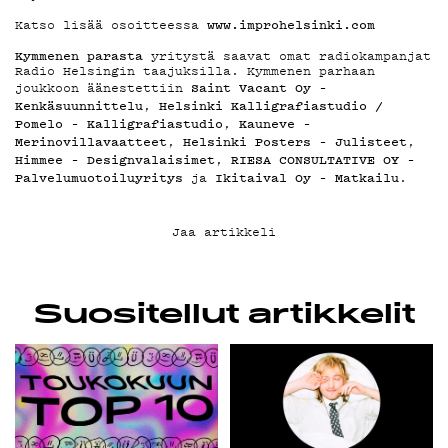
www.improhelsinki.com
Katso lisää osoitteessa
Kymmenen parasta
yritystä saavat omat radiokampanjat
Radio Helsingin taajuksilla. Kymmenen parhaan
Saint Vacant Oy –
joukkoon äänestettiin
Kenkäsuunnittelu
Helsinki Kalligrafiastudio /
,
Pomelo – Kalligrafiastudio
Kauneve –
,
Merinovillavaatteet
Helsinki Posters – Julisteet
,
,
Himmee – Designvalaisimet
RIESA CONSULTATIVE OY –
,
Palvelumuotoiluyritys
Ikitaival Oy – Matkailu
ja
.
Jaa artikkeli
Suositellut artikkelit