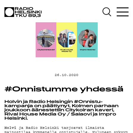
AJANKOH
OHJELMA
TEKIJÄT
26.10.2020
#Onnistumme yhdessä
ON-
Holvin ja Radio Helsingin #Onnistu-
kampanja on päättynyt. Kolmen parhaan
joukkoon äänestettiin Citykoiran kaveri,
Rival House Media Oy / Salaovi ja Impro
Helsinki.
Holvi
ja Radio Helsinki tarjoavat ilmaista
mainostilaa kymmenelle onnistujalle. Kuluneen syksyn