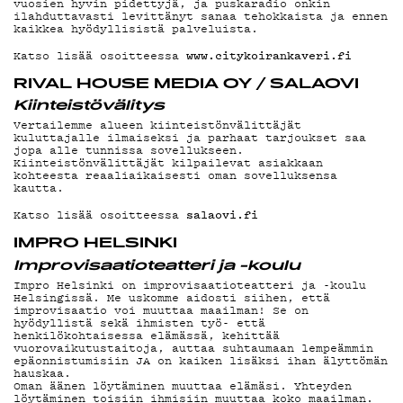
G
vuosien hyvin pidettyjä, ja puskaradio onkin
ilahduttavasti levittänyt sanaa tehokkaista ja ennen
kaikkea hyödyllisistä palveluista.
LIVELAB
www.citykoirankaveri.fi
Katso lisää osoitteessa
RIVAL HOUSE MEDIA OY / SALAOVI
Kiinteistövälitys
Vertailemme alueen kiinteistönvälittäjät
kuluttajalle ilmaiseksi ja parhaat tarjoukset saa
jopa alle tunnissa sovellukseen.
YSTÄVÄKL
Kiinteistönvälittäjät kilpailevat asiakkaan
kohteesta reaaliaikaisesti oman sovelluksensa
kautta.
salaovi.fi
Katso lisää osoitteessa
IMPRO HELSINKI
TIETOSUO
Improvisaatio­teatteri ja -koulu
Impro Helsinki on improvisaatioteatteri ja -koulu
Helsingissä. Me uskomme aidosti siihen, että
improvisaatio voi muuttaa maailman! Se on
hyödyllistä sekä ihmisten työ- että
henkilökohtaisessa elämässä, kehittää
vuorovaikutustaitoja, auttaa suhtaumaan lempeämmin
epäonnistumisiin JA on kaiken lisäksi ihan älyttömän
hauskaa.
Oman äänen löytäminen muuttaa elämäsi. Yhteyden
KIRJAUDU SISÄÄN
löytäminen toisiin ihmisiin muuttaa koko maailman.