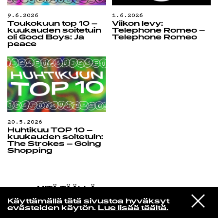
9.6.2026
1.6.2026
Toukokuun top 10 –
Viikon levy:
kuukauden soitetuin
Telephone Romeo –
oli Good Boys: Ja
Telephone Romeo
peace
20.5.2026
Huhtikuu TOP 10 –
kuukauden soitetuin:
The Strokes – Going
Shopping
MITÄ TÄÄLLÄ
TAPAHTUU
VIESTI
Blur
Käyttämällä tätä sivustoa hyväksyt
STUDIOON
Country Sad Ballad Man
evästeiden käytön.
Lue lisää täältä.