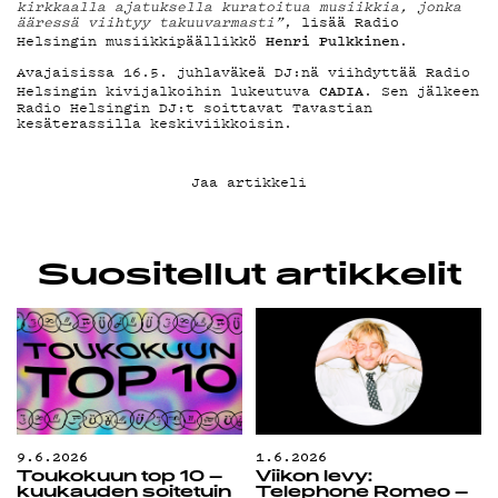
kirkkaalla ajatuksella kuratoitua musiikkia, jonka
KIRJAUDU SISÄÄN
ääressä viihtyy takuuvarmasti”
, lisää Radio
Henri Pulkkinen
Helsingin musiikkipäällikkö
.
Avajaisissa 16.5. juhlaväkeä DJ:nä viihdyttää Radio
CADIA
Helsingin kivijalkoihin lukeutuva
. Sen jälkeen
Radio Helsingin DJ:t soittavat Tavastian
kesäterassilla keskiviikkoisin.
Jaa artikkeli
Suositellut artikkelit
9.6.2026
1.6.2026
Toukokuun top 10 –
Viikon levy:
kuukauden soitetuin
Telephone Romeo –