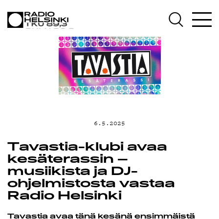
AJANKOHTAI
OHJELMAT
TEKIJÄT
6.5.2025
ON-DEMAND
Tavastia-klubi avaa
kesäterassin –
musiikista ja DJ-
PODCAST
ohjelmistosta vastaa
Radio Helsinki
Tavastia avaa tänä kesänä ensimmäistä