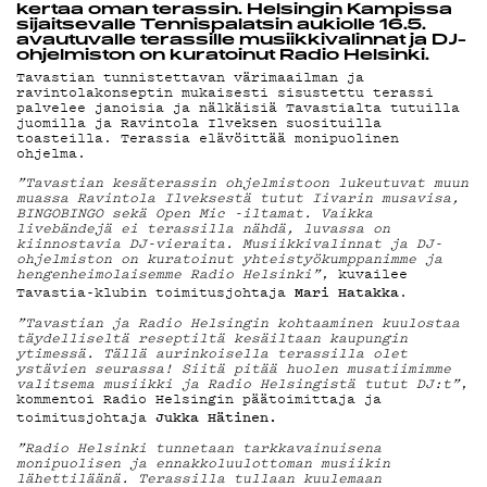
MAINOSTA
kertaa oman terassin. Helsingin Kampissa
sijaitsevalle Tennispalatsin aukiolle 16.5.
avautuvalle terassille musiikkivalinnat ja DJ-
ohjelmiston on kuratoinut Radio Helsinki.
Tavastian tunnistettavan värimaailman ja
YHTEYSTIED
ravintolakonseptin mukaisesti sisustettu terassi
palvelee janoisia ja nälkäisiä Tavastialta tutuilla
juomilla ja Ravintola Ilveksen suosituilla
toasteilla. Terassia elävöittää monipuolinen
ohjelma.
G LIVELAB
”Tavastian kesäterassin ohjelmistoon lukeutuvat muun
muassa Ravintola Ilveksestä tutut Iivarin musavisa,
BINGOBINGO sekä Open Mic -iltamat. Vaikka
livebändejä ei terassilla nähdä, luvassa on
kiinnostavia DJ-vieraita. Musiikkivalinnat ja DJ-
ohjelmiston on kuratoinut yhteistyökumppanimme ja
YSTÄVÄKLUB
hengenheimolaisemme Radio Helsinki”
, kuvailee
Mari Hatakka
Tavastia-klubin toimitusjohtaja
.
”Tavastian ja Radio Helsingin kohtaaminen kuulostaa
täydelliseltä reseptiltä kesäiltaan kaupungin
ytimessä. Tällä aurinkoisella terassilla olet
TIETOSUOJA
ystävien seurassa! Siitä pitää huolen musatiimimme
valitsema musiikki ja Radio Helsingistä tutut DJ:t”
,
kommentoi Radio Helsingin päätoimittaja ja
Jukka Hätinen.
toimitusjohtaja
”Radio Helsinki tunnetaan tarkkavainuisena
monipuolisen ja ennakkoluulottoman musiikin
lähettiläänä. Terassilla tullaan kuulemaan