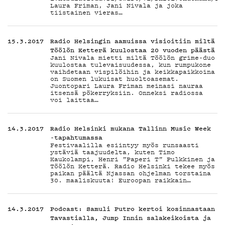
TEKIJ
Laura Friman, Jani Nivala ja joka
tiistainen vieras…
ON-
15.3.2017
Radio Helsingin aamuissa visioitiin miltä
Töölön Ketterä kuulostaa 20 vuoden päästä
Jani Nivala mietti miltä Töölön grime-duo
kuulostaa tulevaisuudessa, kun rumpukone
vaihdetaan vispilöihin ja keikkapaikkoina
on Suomen lukuisat huoltoasemat.
Juontopari Laura Friman meinasi nauraa
itsensä pökerryksiin. Onneksi radiossa
voi laittaa…
DEMA
14.3.2017
Radio Helsinki mukana Tallinn Music Week
-tapahtumassa
Festivaalilla esiintyy myös runsaasti
ystäviä taajuudelta, kuten Timo
Kaukolampi, Henri ”Paperi T” Pulkkinen ja
Töölön Ketterä. Radio Helsinki tekee myös
paikan päältä Njassan ohjelman torstaina
30. maaliskuuta! Euroopan raikkain…
14.3.2017
Podcast: Samuli Putro kertoi kosinnastaan
Tavastialla, Jump Innin salakeikoista ja