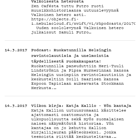
PODC
Valkoisesta heterosta
Zen Cafésta tuttu Putro ruoti
muusikkohistoriaansa uutuuslevyynsä
Valkoinen hetero asti.
https://objects.fi-
1.nebulacloud.fi/swift/v1/rhpodcasts/201703
Uuden soololevynsä Valkoinen hetero
MAINO
julkaissut Samuli Putro…
14.3.2017
Podcast: Ruokatunnilla Helsingin
ravintolauutisia ja unelmointia
täydellisestä ruokakaupasta!
Ruokatunnilla paneuduttiin Meri-Tuuli
Lindströmin ja Pipsa Hurmerinnan kanssa
Helsingin uusimpiin ravintolauutisiin ja
keskusteltiin Soili Saarisen kanssa
Espoon Tapiolaan aukeavasta Stockmann
YHTEY
Herkusta.…
14.3.2017
Viikon kirja: Katja Kallio – Yön kantaja
Katja Kallion uutuusromaani käsittelee
ajattomasti osattomuutta ja
ulkopuolisuutta sekä myös suomalaisen
naisen näkymätöntä historiaa. Yön
kantajaa on jo kehuttu Kallion
kirjailijauran pääteokseksi, jonka
teemoista riittää keskusteltavaa.…