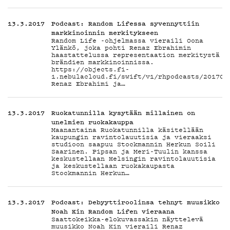
G
13.3.2017
Podcast: Random Lifessa syvennyttiin
markkinoinnin merkitykseen
Random Life -ohjelmassa vieraili Oona
Ylänkö, joka pohti Renaz Ebrahimin
haastattelussa representaation merkitystä
brändien markkinoinnissa.
LIVEL
https://objects.fi-
1.nebulacloud.fi/swift/v1/rhpodcasts/201703
Renaz Ebrahimi ja…
13.3.2017
Ruokatunnilla kysytään millainen on
unelmien ruokakauppa
Maanantaina Ruokatunnilla käsitellään
kaupungin ravintolauutisia ja vieraaksi
studioon saapuu Stockmannin Herkun Soili
Saarinen. Pipsan ja Meri-Tuulin kanssa
YSTÄV
keskustellaan Helsingin ravintolauutisia
ja keskustellaan ruokakaupasta
Stockmannin Herkun…
13.3.2017
Podcast: Debyyttiroolinsa tehnyt muusikko
Noah Kin Random Lifen vieraana
Saattokeikka-elokuvassakin näyttelevä
muusikko Noah Kin vieraili Renaz