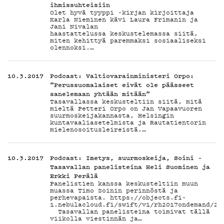
ihmissuhteisiin
Olet hyvä tyyppi -kirjan kirjoittaja
Karla Nieminen kävi Laura Frimanin ja
Jani Nivalan
haastattelussa keskustelemassa siitä,
miten kehittyä paremmaksi sosiaaliseksi
olennoksi.…
10.3.2017
Podcast: Valtiovarainministeri Orpo:
”Perussuomalaiset eivät ole päässeet
sanelemaan yhtään mitään”
Tasavallassa keskusteltiin siitä, mitä
mieltä Petteri Orpo on Jan Vapaavuoren
suurmoskeijakannasta, Helsingin
kuntavaaliasetelmista ja Rautatientorin
mielenosoitusleireistä.…
10.3.2017
Podcast: Imetys, suurmoskeija, Soini –
Tasavallan panelisteina Heli Suominen ja
Erkki Perälä
Panelistien kanssa keskusteltiin muun
muassa Timo Soinin perinnöstä ja
perhevapaista. https://objects.fi-
1.nebulacloud.fi/swift/v1/rh2017ondemand/20
Tasavallan panelisteina toimivat tällä
viikolla viestinnän ja…