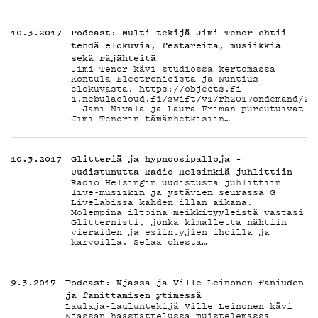
10.3.2017
Podcast: Multi-tekijä Jimi Tenor ehtii
tehdä elokuvia, festareita, musiikkia
sekä räjähteitä
Jimi Tenor kävi studiossa kertomassa
Kontula Electronicista ja Nuntius-
elokuvasta. https://objects.fi-
1.nebulacloud.fi/swift/v1/rh2017ondemand/20
Jani Nivala ja Laura Friman pureutuivat
Jimi Tenorin tämänhetkisiin…
10.3.2017
Glitteriä ja hypnoosipalloja –
Uudistunutta Radio Helsinkiä juhlittiin
Radio Helsingin uudistusta juhlittiin
live-musiikin ja ystävien seurassa G
Livelabissa kahden illan aikana.
Molempina iltoina meikkityyleistä vastasi
Glitternisti, jonka kimalletta nähtiin
vieraiden ja esiintyjien ihoilla ja
karvoilla. Selaa ohesta…
9.3.2017
Podcast: Njassa ja Ville Leinonen faniuden
ja fanittamisen ytimessä
Laulaja-lauluntekijä Ville Leinonen kävi
Njassan haastattelussa muistelemassa