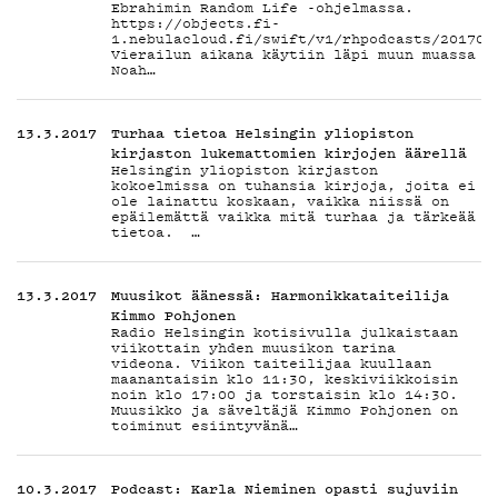
Ebrahimin Random Life -ohjelmassa.
TIETO
https://objects.fi-
1.nebulacloud.fi/swift/v1/rhpodcasts/201703
Vierailun aikana käytiin läpi muun muassa
Noah…
13.3.2017
Turhaa tietoa Helsingin yliopiston
kirjaston lukemattomien kirjojen äärellä
Helsingin yliopiston kirjaston
kokoelmissa on tuhansia kirjoja, joita ei
ole lainattu koskaan, vaikka niissä on
epäilemättä vaikka mitä turhaa ja tärkeää
tietoa. …
KIRJAUDU SISÄÄN
13.3.2017
Muusikot äänessä: Harmonikkataiteilija
Kimmo Pohjonen
Radio Helsingin kotisivulla julkaistaan
viikottain yhden muusikon tarina
videona. Viikon taiteilijaa kuullaan
maanantaisin klo 11:30, keskiviikkoisin
noin klo 17:00 ja torstaisin klo 14:30.
Muusikko ja säveltäjä Kimmo Pohjonen on
toiminut esiintyvänä…
10.3.2017
Podcast: Karla Nieminen opasti sujuviin