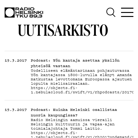
AJANK
UUTISARKISTO
OHJE
15.3.2017
Podcast: Yön kantaja asettaa yksilön
yhteisöä vastaan
Todelliseen elämäntarinaan pohjautuvassa
Yön kantajassa 1800-luvulla elänyt Amanda
matkustaa levottomana Euroopassa ajautuen
lopulta mielisairaalaan.
https://objects.fi-
1.nebulacloud.fi/swift/v1/rhpodcasts/201703
15.3.2017
Podcast: Kuinka Helsinki osallistaa
nuoria kaupungissa?
Radio Helsingin aamuissa vieraili
Helsingin kulttuurin ja vapaa-ajan
toimialajohtaja Tommi Laitio.
https://objects.fi-
1.nebulacloud.fi/swift/v1/rh2017ondemand/20