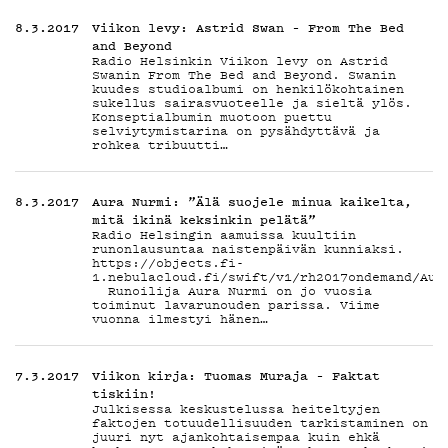
G
8.3.2017
Viikon levy: Astrid Swan – From The Bed
and Beyond
Radio Helsinkin Viikon levy on Astrid
Swanin From The Bed and Beyond. Swanin
kuudes studioalbumi on henkilökohtainen
sukellus sairasvuoteelle ja sieltä ylös.
Konseptialbumin muotoon puettu
selviytymistarina on pysähdyttävä ja
rohkea tribuutti…
LIVEL
8.3.2017
Aura Nurmi: ”Älä suojele minua kaikelta,
mitä ikinä keksinkin pelätä”
Radio Helsingin aamuissa kuultiin
runonlausuntaa naistenpäivän kunniaksi.
https://objects.fi-
1.nebulacloud.fi/swift/v1/rh2017ondemand/Aur
Runoilija Aura Nurmi on jo vuosia
toiminut lavarunouden parissa. Viime
vuonna ilmestyi hänen…
YSTÄV
7.3.2017
Viikon kirja: Tuomas Muraja – Faktat
tiskiin!
Julkisessa keskustelussa heiteltyjen
faktojen totuudellisuuden tarkistaminen on
juuri nyt ajankohtaisempaa kuin ehkä