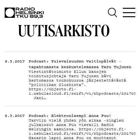
AJANK
UUTISARKISTO
OHJE
9.3.2017
Podcast: Tulevaisuuden Valtiopäivät -
tapahtumasta keskustelemassa Taru Tujunen
Viestintätoimisto Ellun kanojen
toimitusjohtaja Taru Tujunen kävi
kertomassa toukokuussa järjestettävästä
”politiikan Slushista”.
https://objects.fi-
1.nebulacloud.fi/swift/v1/rhpodcasts/2017030
Jani…
9.3.2017
Podcast: Elektronisempi Anna Puu!
Tarviin vielä yhden yön aikaa -singlen
julkaissut Anna Puu vieraili Radio
Helsingin aamuissa. https://objects.fi-
1.nebulacloud.fi/swift/v1/rhpodcasts/2017030
Kasarin lapsi Anna Puu on muuttanut