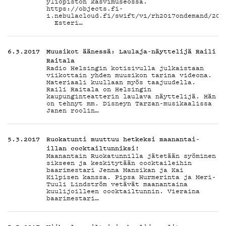
yliopiston kasvimuseossa.
https://objects.fi-
1.nebulacloud.fi/swift/v1/rh2017ondemand/201
Esteri…
6.3.2017
Muusikot äänessä: Laulaja-näyttelijä Raili
Raitala
Radio Helsingin kotisivulla julkaistaan
viikottain yhden muusikon tarina videona.
Materiaali kuullaan myös taajuudella.
Raili Raitala on Helsingin
kaupunginteatterin laulava näyttelijä. Hän
on tehnyt mm. Disneyn Tarzan-musikaalissa
Janen roolin…
5.3.2017
Ruokatunti muuttuu hetkeksi maanantai-
illan cocktailtunniksi!
Maanantain Ruokatunnilla jätetään syöminen
sikseen ja keskitytään cocktaileihin
baarimestari Jenna Mansikan ja Kai
Kilpisen kanssa. Pipsa Hurmerinta ja Meri-
Tuuli Lindström vetävät maanantaina
kuulijoilleen cocktailtunnin. Vieraina
baarimestari…