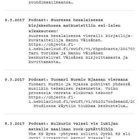
TEKIJ
soundimaailmaansa…
9.3.2017
Podcast: Suuressa hesalaisessa
ON-
kirjakerhossa matkustettiin esi-isien
aikakauteen!
Suuressa hesalaisessa vieraili kirjailija-
kuvataiteilija Hannu Väisänen.
https://objects.fi-
1.nebulacloud.fi/swift/v1/rhpodcasts/2017030
Taru Torikka ja Hannu Väisänen
keskustelivat Väisäsen kirjoittamasta ja
kuvittamasta…
DEMA
9.3.2017
Podcast: Tuomari Nurmio Njassan vieraana
Tuomari Nurmio ja Njassa pohtivat yhdessä
musiikin tekemisen rakennetta. Voiko
prosessia verrata elokuvan tekoon?
https://objects.fi-
1.nebulacloud.fi/swift/v1/rh2017ondemand/201
Studiossa käytiin tiukkaa keskustelua…
8.3.2017
Podcast: Kulkurin valssi vie lukijan
matkalle maailman rock-pyhättöihin
The 69 Eyes -yhtyeen solisti Jyrki 69 eli
Jyrki Linnankivi kertoi Njassalle