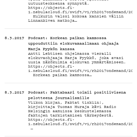
PODC
uutuusteoksensa synnystä.
https://objects.fi-
1.nebulacloud.fi/swift/v1/rh2017ondemand/201
Kulkurin valssi kokoaa kansien väliin
Linnankiven matkoja…
MAIN
8.3.2017
Podcast: Korkean paikan kammossa
uppouduttiin elokuvamaailmaan ohjaaja
Marja Pyykön kanssa
Antti Lehtisen ohjelmassa vieraili
elokuvaohjaaja Marja Pyykkö, joka avasi
uusia näkökulmia elokuvan ymmärtämiseen.
https://objects.fi-
1.nebulacloud.fi/swift/v1/rh2017ondemand/201
Korkean paikan kammossa…
YHTE
8.3.2017
Podcast: Faktabaari toimii positiivisena
pelotteena journalismille
Viikon kirjan, Faktat tiskiin!,
kirjoittaja Tuomas Muraja kävi Radio
Helsingin aamuissa keskustelemassa
faktojen tarkistamisen tärkeydestä.
https://objects.fi-
1.nebulacloud.fi/swift/v1/rh2017ondemand/201
…