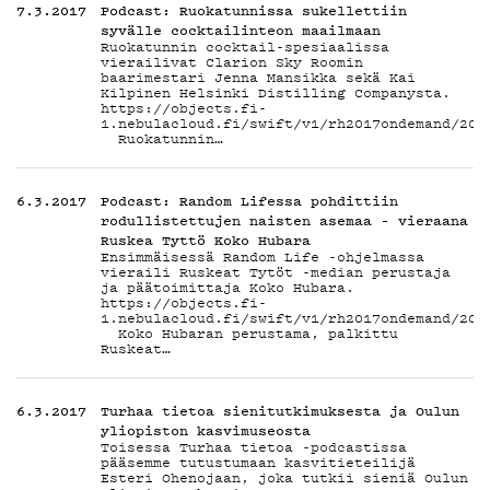
7.3.2017
Podcast: Ruokatunnissa sukellettiin
syvälle cocktailinteon maailmaan
Ruokatunnin cocktail-spesiaalissa
vierailivat Clarion Sky Roomin
baarimestari Jenna Mansikka sekä Kai
Kilpinen Helsinki Distilling Companysta.
https://objects.fi-
1.nebulacloud.fi/swift/v1/rh2017ondemand/201
Ruokatunnin…
6.3.2017
Podcast: Random Lifessa pohdittiin
rodullistettujen naisten asemaa – vieraana
Ruskea Tyttö Koko Hubara
Ensimmäisessä Random Life -ohjelmassa
vieraili Ruskeat Tytöt -median perustaja
ja päätoimittaja Koko Hubara.
https://objects.fi-
1.nebulacloud.fi/swift/v1/rh2017ondemand/201
Koko Hubaran perustama, palkittu
Ruskeat…
6.3.2017
Turhaa tietoa sienitutkimuksesta ja Oulun
yliopiston kasvimuseosta
Toisessa Turhaa tietoa -podcastissa
pääsemme tutustumaan kasvitieteilijä
Esteri Ohenojaan, joka tutkii sieniä Oulun