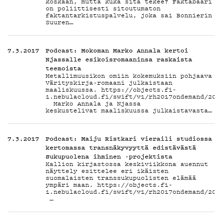
koskaan, mutta kuka sitä tekee? Faktabaari
on poliittisesti sitoutumaton
faktantarkistuspalvelu, joka sai Bonnierin
TIETO
Suuren…
7.3.2017
Podcast: Mokoman Marko Annala kertoi
Njassalle esikoisromaaninsa raskaista
teemoista
Metallimuusikon omiin kokemuksiin pohjaava
Värityskirja-romaani julkaistaan
maaliskuussa. https://objects.fi-
1.nebulacloud.fi/swift/v1/rh2017ondemand/201
Marko Annala ja Njassa
keskustelivat maaliskuussa julkaistavasta…
KIRJAUDU SISÄÄN
7.3.2017
Podcast: Maiju Ristkari vieraili studiossa
kertomassa transnäkyvyyttä edistävästä
Sukupuolena ihminen -projektista
Kallion kirjastossa keskiviikkona auennut
näyttely esittelee eri ikäisten
suomalaisten transsukupuolisten elämää
ympäri maan. https://objects.fi-
1.nebulacloud.fi/swift/v1/rh2017ondemand/201
…