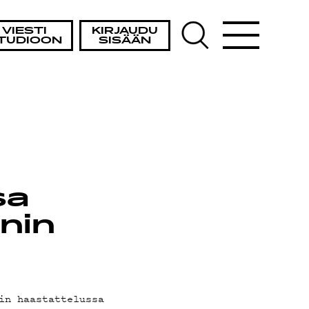
VIESTI
KIRJAUDU
TUDIOON
SISÄÄN
sa
nin
in haastattelussa