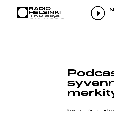
AJANKOH
N
OHJELMA
TEKIJÄT
Podcas
syvenn
ON-DEMA
merkit
Random Life -ohjelma