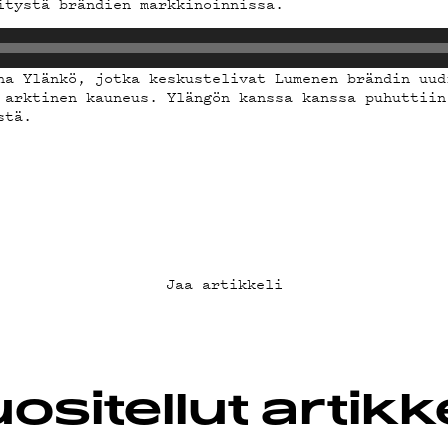
itystä brändien markkinoinnissa.
na Ylänkö, jotka keskustelivat Lumenen brändin uud
A
 arktinen kauneus. Ylängön kanssa kanssa puhuttiin
stä.
IEDOT
Jaa artikkeli
B
LUBI
ositellut artikke