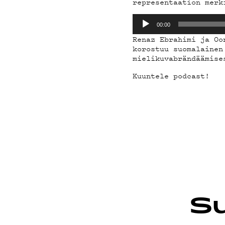
PODCAST
representaation merk
Äänitoistin
00:00
Renaz Ebrahimi ja Oo
MAINOST
korostuu suomalainen
mielikuvabrändäämise
Kuuntele podcast!
YHTEYST
G LIVELA
YSTÄVÄK
Su