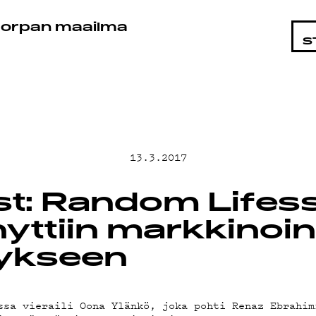
TAISTA
orpan maailma
S
T
13.3.2017
t: Random Lifes
yttiin markkinoin
ND
ykseen
ssa vieraili Oona Ylänkö, joka pohti Renaz Ebrahim