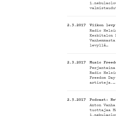
POD
1.nebulaclo
valmistaudu
2.3.2017
Viikon levy
Radio Helsi
Keskitalon 
MAI
Vanhemmasta
levyllä…
2.3.2017
Music Freed
Perjantaina
Radio Helsi
Freedom Day
artisteja.…
2.3.2017
Podcast: Ne
Anton Vanha
tuottajaa M
1.nebulacl