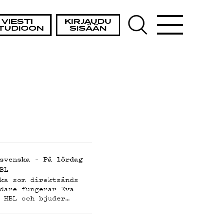
AIST
VIESTI
KIRJAUDU
TUDIOON
SISÄÄN
O
T
svenska – På lördag
BL
ka som direktsänds
dare fungerar Eva
 HBL och bjuder…