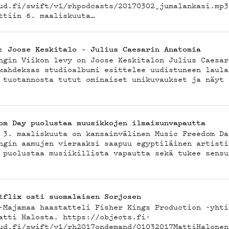
CAST
ud.fi/swift/v1/rhpodcasts/20170302_jumalankasi.m
ttiin 6. maaliskuuta…
: Joose Keskitalo – Julius Caesarin Anatomia
ngin Viikon levy on Joose Keskitalon Julius Caesar
kahdeksas studioalbumi esittelee uudistuneen laula
NOST
 tuotannosta tutut ominaiset unikuvaukset ja näyt 
om Day puolustaa muusikkojen ilmaisunvapautta
 3. maaliskuuta on kansainvälinen Music Freedom Da
ngin aamujen vieraaksi saapuu egyptiläinen artisti
 puolustaa musiikillista vapautta sekä tukee sensu
tflix osti suomalaisen Sorjosen
-Majamaa haastatteli Fisher Kings Production -yhti
atti Halosta. https://objects.fi-
oud.fi/swift/v1/rh2017ondemand/01032017MattiHalon