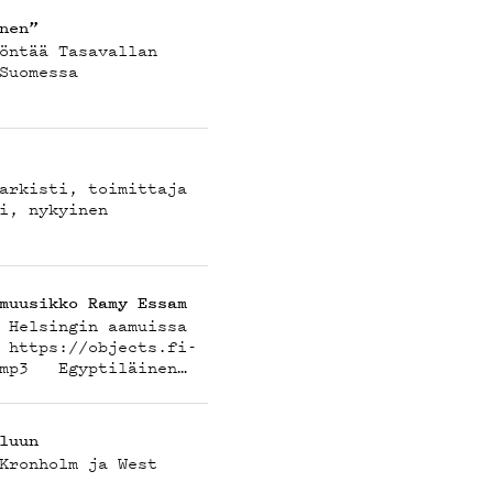
nen”
öntää Tasavallan
Suomessa
arkisti, toimittaja
ND
i, nykyinen
muusikko Ramy Essam
 Helsingin aamuissa
 https://objects.fi-
n.mp3 Egyptiläinen…
luun
Kronholm ja West