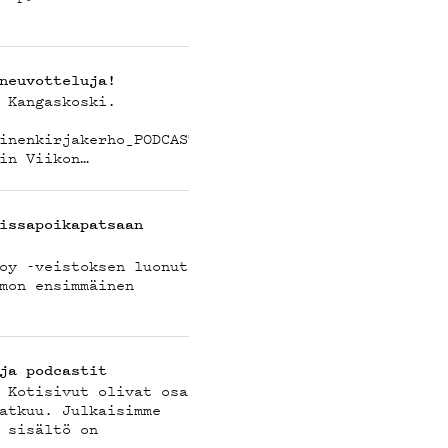
IEDOT
neuvotteluja!
 Kangaskoski.
inenkirjakerho_PODCAST.mp3
in Viikon…
issapoikapatsaan
oy -veistoksen luonut
mon ensimmäinen
UBI
ja podcastit
 Kotisivut olivat osa
atkuu. Julkaisimme
 sisältö on