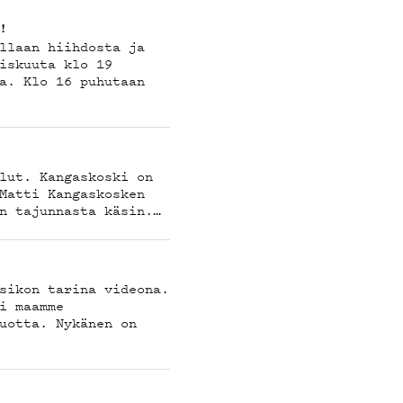
!
llaan hiihdosta ja
iskuuta klo 19
a. Klo 16 puhutaan
lut. Kangaskoski on
Matti Kangaskosken
n tajunnasta käsin.…
sikon tarina videona.
i maamme
uotta. Nykänen on