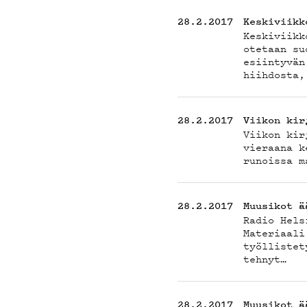
28.2.2017
Keskiviikk
Keskiviikk
otetaan su
esiintyvän
hiihdosta,
28.2.2017
Viikon kir
Viikon kir
vieraana k
runoissa m
28.2.2017
Muusikot ä
Radio Hels
Materiaali
työllistet
tehnyt…
28.2.2017
Muusikot ä