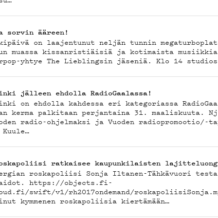
TOSUO
a sorvin ääreen!
kipäivä on laajentunut neljän tunnin megaturboplat
un muassa kissanristiäisiä ja kotimaista musiikkia
rpop-yhtye The Lieblingsin jäseniä. Klo 14 studios
inki jälleen ehdolla RadioGaalassa!
inki on ehdolla kahdessa eri kategoriassa RadioGaa
an kerma palkitaan perjantaina 31. maaliskuuta. Nj
oden radio-ohjelmaksi ja Vuoden radiopromootio/-ta
 Kuule…
oskapoliisi ratkaisee kaupunkilaisten lajitteluong
ergian roskapoliisi Sonja Iltanen-Tähkävuori testa
aidot. https://objects.fi-
oud.fi/swift/v1/rh2017ondemand/roskapoliisiSonja
inut kymmenen roskapoliisia kiertämään…