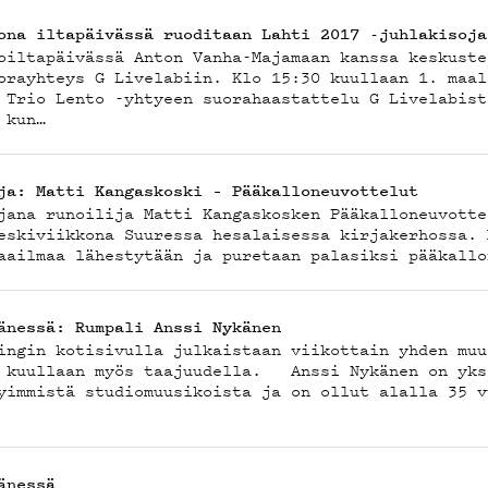
ona iltapäivässä ruoditaan Lahti 2017 -juhlakisoja
oiltapäivässä Anton Vanha-Majamaan kanssa keskuste
orayhteys G Livelabiin. Klo 15:30 kuullaan 1. maal
 Trio Lento -yhtyeen suorahaastattelu G Livelabist
 kun…
ja: Matti Kangaskoski – Pääkalloneuvottelut
jana runoilija Matti Kangaskosken Pääkalloneuvotte
eskiviikkona Suuressa hesalaisessa kirjakerhossa. 
aailmaa lähestytään ja puretaan palasiksi pääkallo
änessä: Rumpali Anssi Nykänen
ingin kotisivulla julkaistaan viikottain yhden muu
 kuullaan myös taajuudella. Anssi Nykänen on yks
yimmistä studiomuusikoista ja on ollut alalla 35 v
änessä