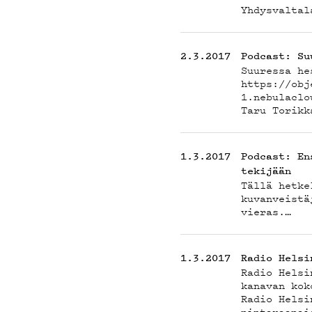
YHT
Yhdysvaltal
2.3.2017
Podcast: Su
G LI
Suuressa he
https://obj
1.nebulaclo
Taru Torikk
1.3.2017
Podcast: En
tekijään
Tällä hetke
kuvanveistä
vieras.…
YST
1.3.2017
Radio Helsi
Radio Helsi
kanavan kok
Radio Helsi
pintaraapai