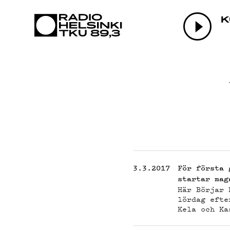
AJA
K
OHJ
3.3.2017
För första 
startar mag
Här Börjar 
lördag efte
Kela och Ka