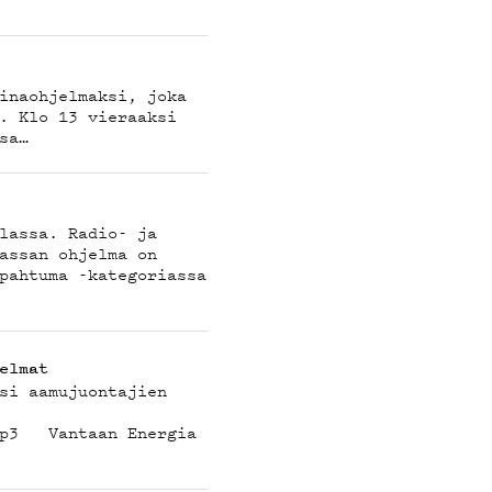
JA
inaohjelmaksi, joka
. Klo 13 vieraaksi
sa…
lassa. Radio- ja
assan ohjelma on
pahtuma -kategoriassa
elmat
si aamujuontajien
.mp3 Vantaan Energia