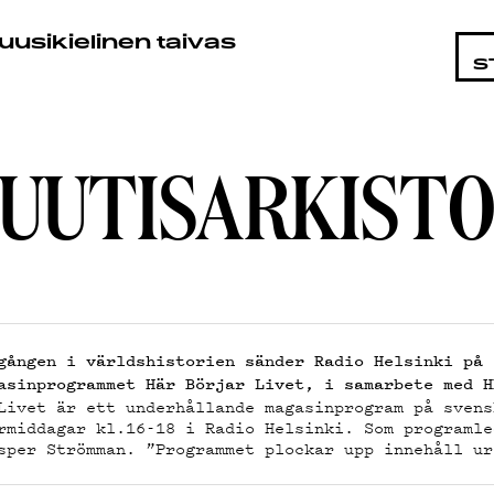
NKOHT
uusikielinen taivas
S
UUTISARKIST
ELMA
gången i världshistorien sänder Radio Helsinki på 
asinprogrammet Här Börjar Livet, i samarbete med H
Livet är ett underhållande magasinprogram på svens
rmiddagar kl.16-18 i Radio Helsinki. Som programle
sper Strömman. ”Programmet plockar upp innehåll ur