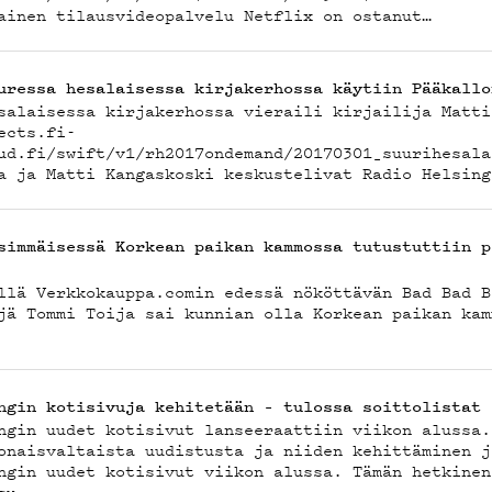
EYST
ainen tilausvideopalvelu Netflix on ostanut…
uressa hesalaisessa kirjakerhossa käytiin Pääkallo
VELAB
salaisessa kirjakerhossa vieraili kirjailija Matti
ects.fi-
ud.fi/swift/v1/rh2017ondemand/20170301_suurihesala
a ja Matti Kangaskoski keskustelivat Radio Helsing
simmäisessä Korkean paikan kammossa tutustuttiin p
llä Verkkokauppa.comin edessä nököttävän Bad Bad B
jä Tommi Toija sai kunnian olla Korkean paikan kam
ÄVÄKL
ngin kotisivuja kehitetään – tulossa soittolistat 
ngin uudet kotisivut lanseeraattiin viikon alussa.
onaisvaltaista uudistusta ja niiden kehittäminen j
ngin uudet kotisivut viikon alussa. Tämän hetkinen
su…