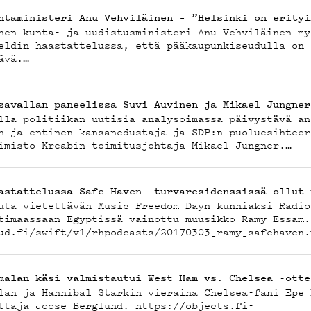
IJÄT
ntaministeri Anu Vehviläinen – ”Helsinki on erityi
nen kunta- ja uudistusministeri Anu Vehviläinen my
eldin haastattelussa, että pääkaupunkiseudulla on 
ävä.…
savallan paneelissa Suvi Auvinen ja Mikael Jungner
lla politiikan uutisia analysoimassa päivystävä an
DEMA
n ja entinen kansanedustaja ja SDP:n puoluesihteer
imisto Kreabin toimitusjohtaja Mikael Jungner.…
astattelussa Safe Haven -turvaresidenssissä ollut 
uta vietettävän Music Freedom Dayn kunniaksi Radio
timaassaan Egyptissä vainottu muusikko Ramy Essam.
ud.fi/swift/v1/rhpodcasts/20170303_ramy_safehave
malan käsi valmistautui West Ham vs. Chelsea -otte
lan ja Hannibal Starkin vieraina Chelsea-fani Epe 
ttaja Joose Berglund. https://objects.fi-