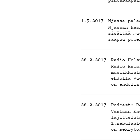
TIE
1.3.2017
Njassa pala
Njassan kes
sisältää mu
saapuu powe
28.2.2017
Radio Hels
Radio Hels
musiikkial
ehdolla Vu
on ehdolla
28.2.2017
Podcast: R
Vantaan En
lajittelut
1.nebulacl
on rekryto