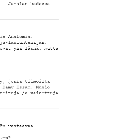
p3 Jumalan kädessä
in Anatomia.
ja-lauluntekijän.
A
ovat yhä läsnä, mutta
y, jonka tiimoilta
 Ramy Essam. Music
roituja ja vainottuja
ön vastaavaa
en.mp3