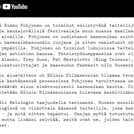
YSTIED
ä Kimmo Pohjonen on toiminut esiintyvänä taiteilij
ja kansainvälisiä festivaaleja muun muassa maailma
 alueilla. Pohjonen on uudistanut harmonikan soitt
n harmonikkasoundin luojana ja siten onnistunut sy
 ympärille. Pohjonen on toiminut lukuisissa taitei
jen artistien kanssa. Yhteistyökumppaneina ovat ol
 Alanko, Trey Gunn, Pat Mastelotto (King Crimson),
ELAB
nikatusoittajat ja maaseudun farmarit niin Suomess
in aluevaltaus on Kölnin Filharmonian tilaama teos
ia kestäneessä prosessissa Pohjosen tavoitteena on
eräävät eloon elektronisesti harmonikan kautta. Ul
itetään Kölnin Filharmoniassa tulevana keskiviikko
dio Helsingin taajuudella tarinansa. Suomen muusik
ingissä on viikottain äänessä taiteilija, joka ker
 – ja mitä sitten tapahtui. Sarjan myötä tutustuta
 mutta lisäksi selviää, keitä ovat ne, joiden tait
eet.