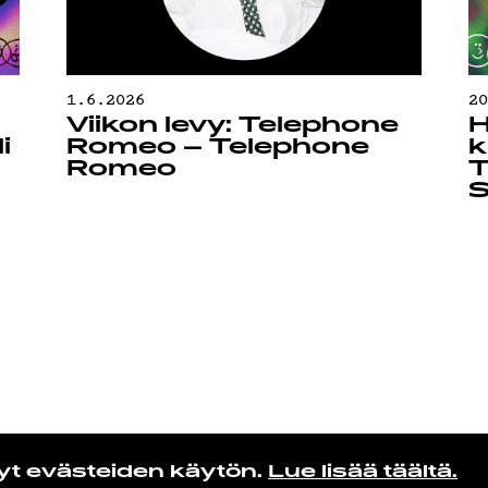
1.6.2026
2
Viikon levy: Telephone
H
i
Romeo – Telephone
k
Romeo
T
S
yt evästeiden käytön.
Lue lisää täältä.