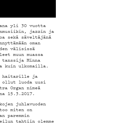
OT
ana yli 30 vuotta
nmusiikin, jazzin ja
oa sekä säveltäjänä
nnyttämään oman
den välisissä
leet muun muassa
 tanssija Minna
a kuin ulkomailla.
 haitarille ja
 ollut luoda uusi
tra Organ nimeä
na 15.3.2017.
kojen juhlavuoden
too miten on
an paremmin
eilun tahtiin olemme