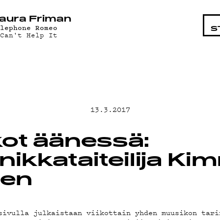
KOHTAI
aura Friman
elephone Romeo
S
 Can't Help It
LMAT
13.3.2017
ot äänessä:
ikkataiteilija Ki
ÄT
nen
sivulla julkaistaan viikottain yhden muusikon tari