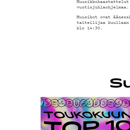
YSTÄV
Muusikkohaastattelut
vuotisjuhlaohjelmaa.
Muusikot ovat ääness
TIET
taiteilijaa kuullaan
klo 14:30.
Su