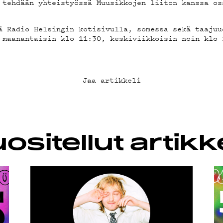
ÄKLUBI
 tehdään yhteistyössä Muusikkojen liiton kanssa os
ä Radio Helsingin kotisivulla, somessa sekä taajuu
OSUOJA
 maanantaisin klo 11:30, keskiviikkoisin noin klo 
Jaa artikkeli
ositellut artikke