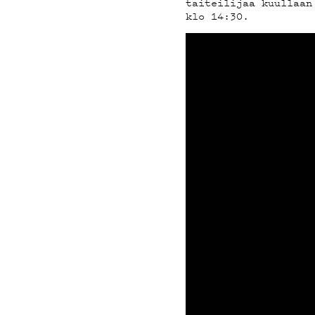
taiteilijaa kuullaan
klo 14:30.
ON-D
PODC
MAIN