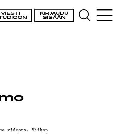
STA
VIESTI
KIRJAUDU
TUDIOON
SISÄÄN
mmo
na videona. Viikon