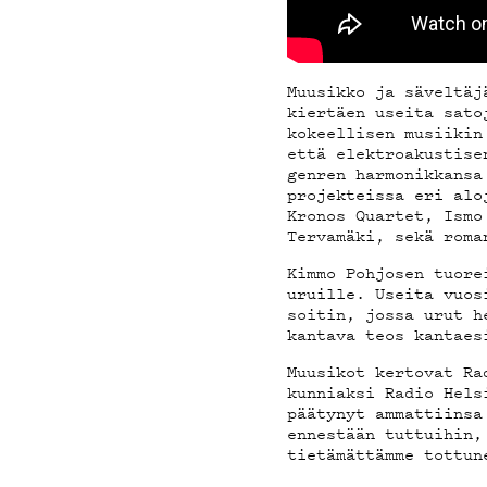
YHTE
Muusikko ja säveltäj
kiertäen useita sato
kokeellisen musiikin
että elektroakustise
genren harmonikkansa
projekteissa eri alo
Kronos Quartet, Ismo
G LIV
Tervamäki, sekä roma
Kimmo Pohjosen tuore
uruille. Useita vuos
soitin, jossa urut h
kantava teos kantaes
Muusikot kertovat Ra
kunniaksi Radio Hels
päätynyt ammattiinsa
ennestään tuttuihin,
tietämättämme tottun