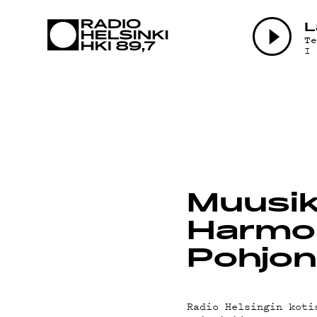
AJAN
L
T
I
OHJE
Muusik
Harmon
TEKIJ
Pohjo
Radio Helsingin koti