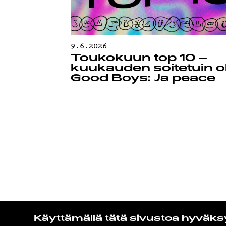
9.6.2026
Toukokuun top 10 –
kuukauden soitetuin ol
Good Boys: Ja peace
Käyttämällä tätä sivustoa hyväks