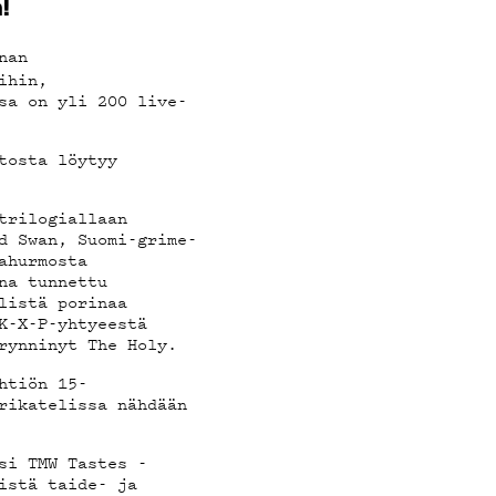
!
nan
ihin,
sa on yli 200 live-
tosta löytyy
trilogiallaan
d Swan, Suomi-grime-
ahurmosta
na tunnettu
listä porinaa
K-X-P-yhtyeestä
rynninyt The Holy.
htiön 15-
rikatelissa nähdään
si TMW Tastes -
istä taide- ja