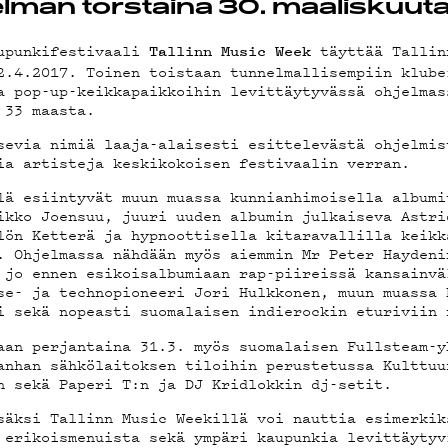
MAND
lman torstaina 30. maaliskuuta
aupunkifestivaali
täyttää Tallin
Tallinn Music Week
2.4.2017. Toinen toistaan tunnelmallisempiin klube
ST
a pop-up-keikkapaikkoihin levittäytyvässä ohjelmas
 33 maasta.
sevia nimiä laaja-alaisesti esittelevästä ohjelmis
ia artisteja keskikokoisen festivaalin verran.
lä esiintyvät muun muassa kunnianhimoisella albumi
STA
ikko Joensuu, juuri uuden albumin julkaiseva Astri
lön Ketterä ja hypnoottisella kitaravallilla keikk
. Ohjelmassa nähdään myös aiemmin Mr Peter Haydeni
 jo ennen esikoisalbumiaan rap-piireissä kansainvä
se- ja technopioneeri Jori Hulkkonen, muun muassa 
i sekä nopeasti suomalaisen indierockin eturiviin 
STIEDOT
aan perjantaina 31.3. myös suomalaisen Fullsteam-y
anhan sähkölaitoksen tiloihin perustetussa Kulttuu
n sekä Paperi T:n ja DJ Kridlokkin dj-setit.
säksi Tallinn Music Weekillä voi nauttia esimerkik
 erikoismenuista sekä ympäri kaupunkia levittäytyv