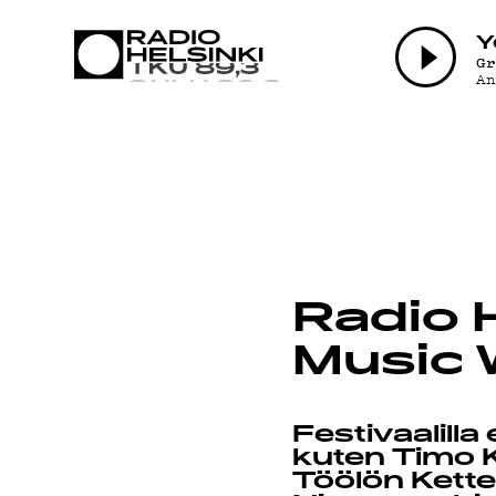
AJANK
Y
G
A
OHJEL
TEKIJÄ
Radio 
Music 
Festivaalilla
kuten Timo K
Töölön Kette