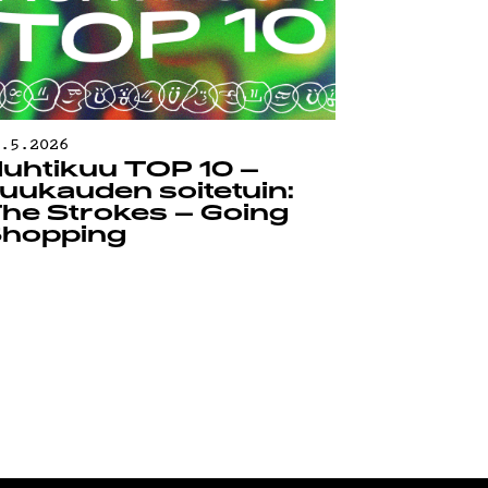
0.5.2026
uhtikuu TOP 10 –
uukauden soitetuin:
he Strokes – Going
hopping