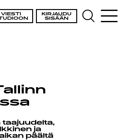
VIESTI
KIRJAUDU
TUDIOON
SISÄÄN
allinn
assa
 taajuudelta,
kkinen ja
aikan päältä