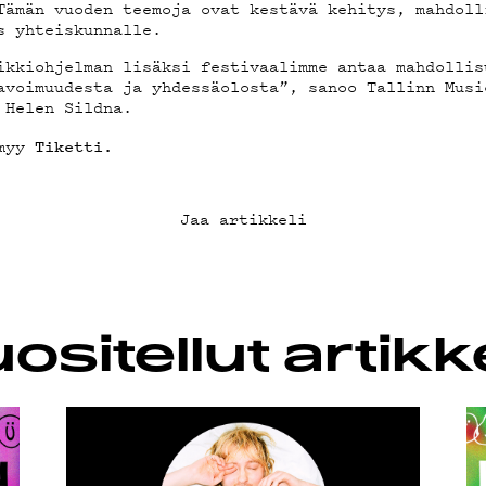
Tämän vuoden teemoja ovat kestävä kehitys, mahdoll
LAB
s yhteiskunnalle.
ikkiohjelman lisäksi festivaalimme antaa mahdollis
avoimuudesta ja yhdessäolosta”, sanoo Tallinn Musi
 Helen Sildna.
 myy
Tiketti.
KLUBI
Jaa artikkeli
UOJA
ositellut artikke