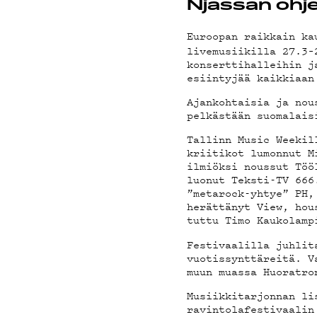
ON-DE
Njassan ohje
Euroopan raikkain k
livemusiikilla 27.3–
PODCA
konserttihalleihin j
esiintyjää kaikkiaan
Ajankohtaisia ja nou
pelkästään suomalais
Tallinn Music Weekil
MAINO
kriitikot lumonnut M
ilmiöksi noussut Töö
luonut Teksti-TV 666
”metarock-yhtye” PH,
herättänyt View, hou
tuttu Timo Kaukolamp
YHTEY
Festivaalilla juhlit
vuotissynttäreitä. V
muun muassa Huoratro
Musiikkitarjonnan li
ravintolafestivaalin