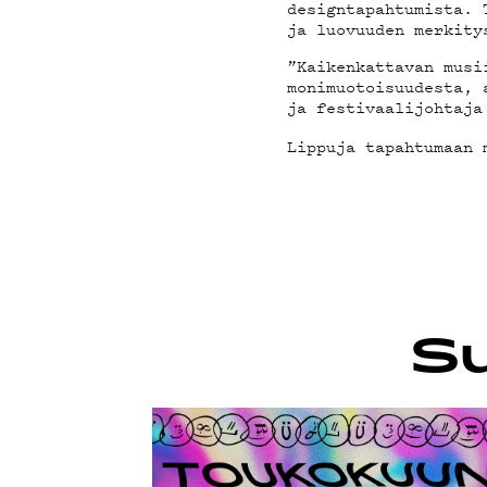
designtapahtumista. 
G LIVE
ja luovuuden merkity
”Kaikenkattavan musi
monimuotoisuudesta, 
ja festivaalijohtaja
Lippuja tapahtumaan
YSTÄVÄ
TIETOS
Su