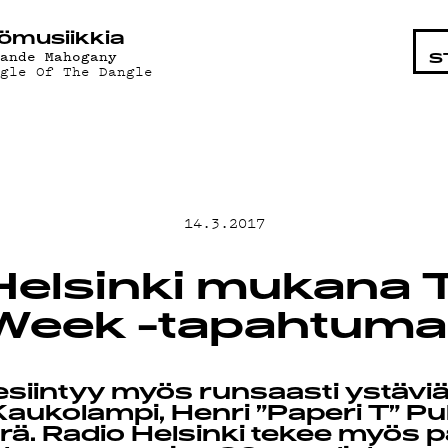
OHTAISTA
ö­mu­siik­kia
rande Mahogany
S
ngle Of The Dangle
MAT
14.3.2017
T
Helsinki mukana T
Week -tapahtum
 esiintyy myös runsaasti ystäviä
aukolampi, Henri ”Paperi T” Pul
rä. Radio Helsinki tekee myös p