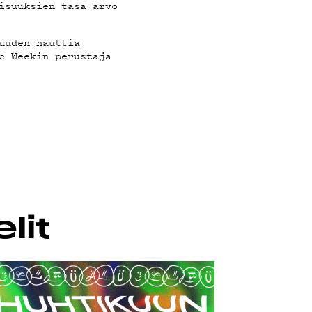
isuuksien tasa-arvo
uuden nauttia
c Weekin perustaja
lit