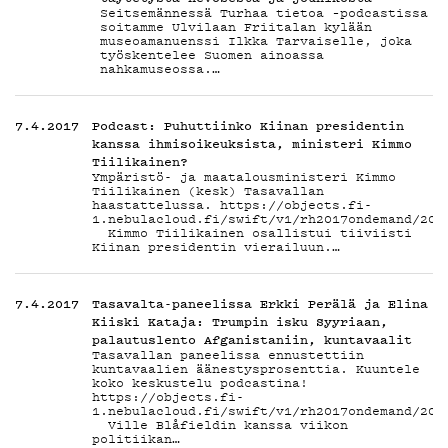
G
Seitsemännessä Turhaa tietoa –podcastissa
soitamme Ulvilaan Friitalan kylään
museoamanuenssi Ilkka Tarvaiselle, joka
työskentelee Suomen ainoassa
nahkamuseossa.…
LIVEL
7.4.2017
Podcast: Puhuttiinko Kiinan presidentin
kanssa ihmisoikeuksista, ministeri Kimmo
Tiilikainen?
Ympäristö- ja maatalousministeri Kimmo
Tiilikainen (kesk) Tasavallan
haastattelussa. https://objects.fi-
1.nebulacloud.fi/swift/v1/rh2017ondemand/201
Kimmo Tiilikainen osallistui tiiviisti
Kiinan presidentin vierailuun.…
YSTÄV
7.4.2017
Tasavalta-paneelissa Erkki Perälä ja Elina
Kiiski Kataja: Trumpin isku Syyriaan,
palautuslento Afganistaniin, kuntavaalit
Tasavallan paneelissa ennustettiin
kuntavaalien äänestysprosenttia. Kuuntele
koko keskustelu podcastina!
https://objects.fi-
1.nebulacloud.fi/swift/v1/rh2017ondemand/201
Ville Blåfieldin kanssa viikon
politiikan…