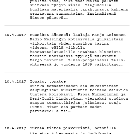
PODCA
puolivälissä, eikä maailmalta palattu
suinkaan tyhjin käsin. Taajuudella
kuullaan materiaalia tapahtumasta kahtena
seuraavana sunnuntaina. Ensimmäisenä
ääneen pääsevät…
MAINO
10.4.2017
Muusikot äänessä: laulaja Marjo Leinonen
Radio Helsingin kotisivulla julkaistaan
viikoittain yhden muusikon tarina
videona. Tällä viikolla
haastattelutuolille istahtaa bluesista
rockiin moninaisia tyylejä tulkinnut
Marjo Leinonen. Blues-pohjaisessa Balls-
yhtyeessä jo vuodesta 1989 vaikuttanut…
YHTEY
10.4.2017
Tomato, tomatoe!
Kuinka tomaattisadon saa kukoistamaan
kaupungissa? Ruokatunnin teemana kaikkien
tuntema koisokasvi. Pipsa Hurmerinnan ja
Meri-Tuuli Lindströmin vieraaksi studioon
saapuu tomaattikirjan julkaissut Sonja
Lumme. Miten saa parhaan sadon
parvekkeella tai…
10.4.2017
Turhaa tietoa pikkereistä, betonilla
täytetystä hevosesta ja jouhikosta