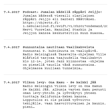
TIETO
7.4.2017
Podcast: Jumalan kädellä räppäri Jeijjo!
Jumalan kädessä vieraili olarilainen
räppäri Jeijjo eli Santeri Määttänen.
https://objects.fi-
1.nebulacloud.fi/swift/v1/rh2017ondemand/201
Mervi Vuorelan, Hannibal Starkin ja
Jeijjon kanssa keskusteltiin muun muassa…
KIRJAUDU SISÄÄN
7.4.2017
Sunnuntaina nautitaan Vaalikahveista
Sunnuntai 9. huhtikuuta on vaalipäivä.
Radio Helsingissä Tasavalta-ohjelman Ville
Blåfield tarjoaa taajuudella Vaalikahvit
klo 12-14, joten Jazz kiinnostaa -ohjelma
on pienellä tauolla tänä sunnuntaina.
Ohjelmassa kuullaan tunnelmia…
7.4.2017
Viikon levy: Ona Kamu – Se kaikki jää
Radio Helsingin Viikon levy on Ona Kamun
Se Kaikki Jää. Albumia varten Kamu perusti
oman levy-yhtiön ja lyöttäytyi yhteen
tuottaja Kalifornia-Keken kanssa.
Lopputulos ei ole pelkkä työvoitto
tekijälle, vaan haavoittuvainen ja kaunis,
pieni…