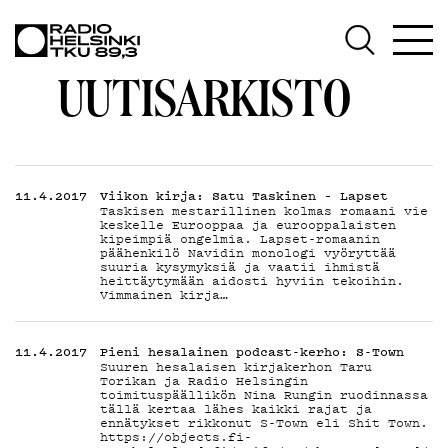
AJANK
UUTISARKISTO
OHJE
11.4.2017
Viikon kirja: Satu Taskinen – Lapset
Taskisen mestarillinen kolmas romaani vie
keskelle Eurooppaa ja eurooppalaisten
kipeimpiä ongelmia. Lapset-romaanin
päähenkilö Navidin monologi vyöryttää
suuria kysymyksiä ja vaatii ihmistä
heittäytymään aidosti hyviin tekoihin.
Vimmainen kirja…
TEKIJ
11.4.2017
Pieni hesalainen podcast-kerho: S-Town
Suuren hesalaisen kirjakerhon Taru
Torikan ja Radio Helsingin
toimituspäällikön Nina Rungin ruodinnassa
tällä kertaa lähes kaikki rajat ja
ennätykset rikkonut S-Town eli Shit Town.
https://objects.fi-