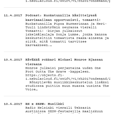
1.nebulacloud.fi/swift/v1/rh2017ondemand/ph
ON-
11.4.2017
Podcast: Ruokatunnilla käsittelyssä
kasvimaailman opportunisti, tomaatti!
Ruokatunnilla Pipsa Hurmerinnan ja Meri-
Tuuli Lindströmin seurassa vieraili
Tomaatti! -kirjan julkaissut
iskelmälaulaja Sonja Lumme, jonka kanssa
keskusteltiin tomaatista raaka-aineena ja
siitä, mitä tomaatti tarvitsee
kasvaakseen.…
DEMA
10.4.2017
Räväkkä rokkari Michael Monroe Njassan
vieraana
Monroe julkaisi perjantaina uuden One
Foot Outta The Grave -kappaleen.
https://objects.fi-
1.nebulacloud.fi/swift/v1/rh2017ondemand/20
Rönsyilevän musiikkikeskustelun lisäksi
studiossa puitiin muun muassa uusinta The
Voice…
10.4.2017
RH x SXSW: Musiikki
Radio Helsinki vieraili Teksasin
Austinissa SXSW-festareilla maaliskuun