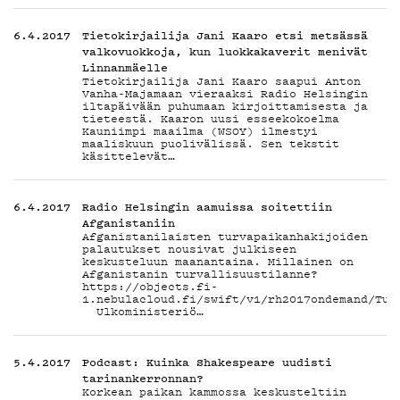
6.4.2017
Tietokirjailija Jani Kaaro etsi metsässä
valkovuokkoja, kun luokkakaverit menivät
Linnanmäelle
Tietokirjailija Jani Kaaro saapui Anton
Vanha-Majamaan vieraaksi Radio Helsingin
iltapäivään puhumaan kirjoittamisesta ja
tieteestä. Kaaron uusi esseekokoelma
Kauniimpi maailma (WSOY) ilmestyi
maaliskuun puolivälissä. Sen tekstit
käsittelevät…
6.4.2017
Radio Helsingin aamuissa soitettiin
Afganistaniin
Afganistanilaisten turvapaikanhakijoiden
palautukset nousivat julkiseen
keskusteluun maanantaina. Millainen on
Afganistanin turvallisuustilanne?
https://objects.fi-
1.nebulacloud.fi/swift/v1/rh2017ondemand/Tuu
Ulkoministeriö…
5.4.2017
Podcast: Kuinka Shakespeare uudisti
tarinankerronnan?
Korkean paikan kammossa keskusteltiin