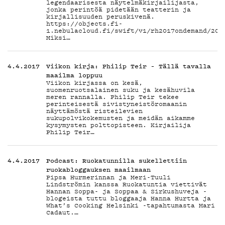
legendaarisesta näytelmäkirjailijasta,
jonka perintöä pidetään teatterin ja
kirjallisuuden peruskivenä.
https://objects.fi-
1.nebulacloud.fi/swift/v1/rh2017ondemand/201
Miksi…
4.4.2017
Viikon kirja: Philip Teir – Tällä tavalla
maailma loppuu
Viikon kirjassa on kesä,
suomenruotsalainen suku ja kesähuvila
meren rannalla. Philip Teir tekee
perinteisestä sivistyneistöromaanin
näyttämöstä risteilevien
sukupolvikokemusten ja meidän aikamme
kysymysten polttopisteen. Kirjailija
Philip Teir…
4.4.2017
Podcast: Ruokatunnilla sukellettiin
ruokabloggauksen maailmaan
Pipsa Hurmerinnan ja Meri-Tuuli
Lindströmin kanssa Ruokatuntia viettivät
Hannan Soppa- ja Soppaa & Sirkushuveja -
blogeista tuttu bloggaaja Hanna Hurtta ja
What’s Cooking Helsinki -tapahtumasta Mari
Cadaut.…