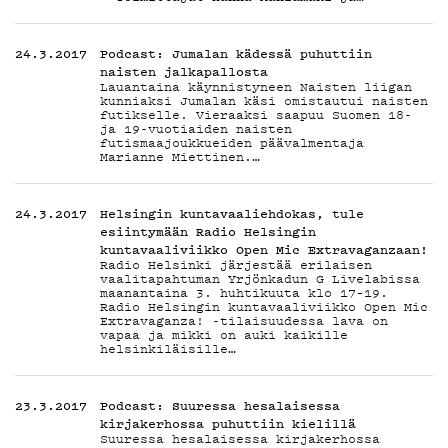
TIETO
24.3.2017
Podcast: Jumalan kädessä puhuttiin
naisten jalkapallosta
Lauantaina käynnistyneen Naisten liigan
kunniaksi Jumalan käsi omistautui naisten
futikselle. Vieraaksi saapuu Suomen 18-
ja 19-vuotiaiden naisten
futismaajoukkueiden päävalmentaja
Marianne Miettinen.…
24.3.2017
Helsingin kuntavaaliehdokas, tule
KIRJAUDU SISÄÄN
esiintymään Radio Helsingin
kuntavaaliviikko Open Mic Extravaganzaan!
Radio Helsinki järjestää erilaisen
vaalitapahtuman Yrjönkadun G Livelabissa
maanantaina 3. huhtikuuta klo 17–19.
Radio Helsingin kuntavaaliviikko Open Mic
Extravaganza! -tilaisuudessa lava on
vapaa ja mikki on auki kaikille
helsinkiläisille…
23.3.2017
Podcast: Suuressa hesalaisessa
kirjakerhossa puhuttiin kielillä
Suuressa hesalaisessa kirjakerhossa