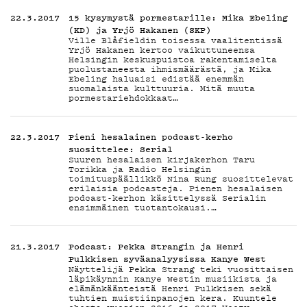
22.3.2017
15 kysymystä pormestarille: Mika Ebeling
(KD) ja Yrjö Hakanen (SKP)
Ville Blåfieldin toisessa vaalitentissä
Yrjö Hakanen kertoo vaikuttuneensa
Helsingin keskuspuistoa rakentamiselta
puolustaneesta ihmismäärästä, ja Mika
Ebeling haluaisi edistää enemmän
suomalaista kulttuuria. Mitä muuta
pormestariehdokkaat…
22.3.2017
Pieni hesalainen podcast-kerho
suosittelee: Serial
Suuren hesalaisen kirjakerhon Taru
Torikka ja Radio Helsingin
toimituspäällikkö Nina Rung suosittelevat
erilaisia podcasteja. Pienen hesalaisen
podcast-kerhon käsittelyssä Serialin
ensimmäinen tuotantokausi.…
21.3.2017
Podcast: Pekka Strangin ja Henri
Pulkkisen syväanalyysissa Kanye West
Näyttelijä Pekka Strang teki vuosittaisen
läpikäynnin Kanye Westin musiikista ja
elämänkäänteistä Henri Pulkkisen sekä
tuhtien muistiinpanojen kera. Kuuntele