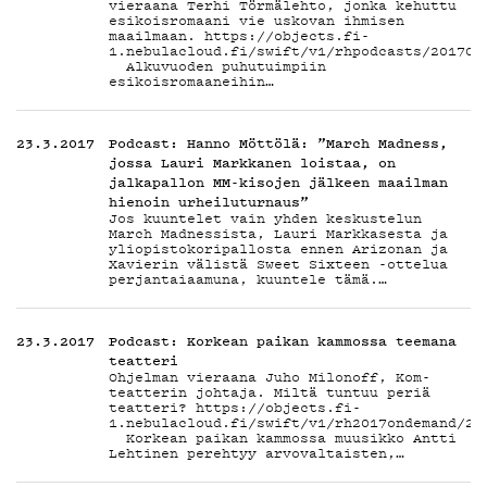
vieraana Terhi Törmälehto, jonka kehuttu
esikoisromaani vie uskovan ihmisen
maailmaan. https://objects.fi-
1.nebulacloud.fi/swift/v1/rhpodcasts/201703
Alkuvuoden puhutuimpiin
esikoisromaaneihin…
23.3.2017
Podcast: Hanno Möttölä: ”March Madness,
jossa Lauri Markkanen loistaa, on
jalkapallon MM-kisojen jälkeen maailman
hienoin urheiluturnaus”
Jos kuuntelet vain yhden keskustelun
March Madnessista, Lauri Markkasesta ja
yliopistokoripallosta ennen Arizonan ja
Xavierin välistä Sweet Sixteen -ottelua
perjantaiaamuna, kuuntele tämä.…
23.3.2017
Podcast: Korkean paikan kammossa teemana
teatteri
Ohjelman vieraana Juho Milonoff, Kom-
teatterin johtaja. Miltä tuntuu periä
teatteri? https://objects.fi-
1.nebulacloud.fi/swift/v1/rh2017ondemand/20
Korkean paikan kammossa muusikko Antti
Lehtinen perehtyy arvovaltaisten,…