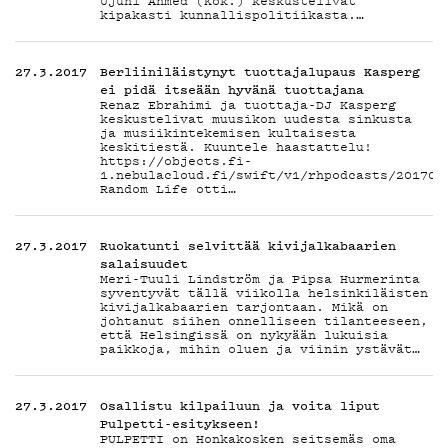
TEKIJ
Ujuni Ahmed (Kok.) keskustelivat
kipakasti kunnallispolitiikasta.…
ON-
27.3.2017
Berliiniläistynyt tuottajalupaus Kasperg
ei pidä itseään hyvänä tuottajana
Renaz Ebrahimi ja tuottaja-DJ Kasperg
keskustelivat muusikon uudesta sinkusta
ja musiikintekemisen kultaisesta
keskitiestä. Kuuntele haastattelu!
https://objects.fi-
1.nebulacloud.fi/swift/v1/rhpodcasts/201703
Random Life otti…
DEMA
27.3.2017
Ruokatunti selvittää kivijalkabaarien
salaisuudet
Meri-Tuuli Lindström ja Pipsa Hurmerinta
syventyvät tällä viikolla helsinkiläisten
kivijalkabaarien tarjontaan. Mikä on
johtanut siihen onnelliseen tilanteeseen,
että Helsingissä on nykyään lukuisia
paikkoja, mihin oluen ja viinin ystävät…
27.3.2017
Osallistu kilpailuun ja voita liput
Pulpetti-esitykseen!
PULPETTI on Honkakosken seitsemäs oma