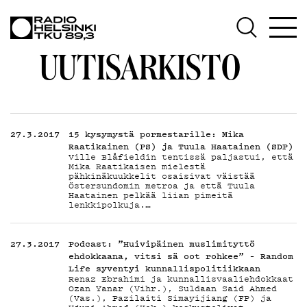
AJANK
UUTISARKISTO
OHJE
27.3.2017
15 kysymystä pormestarille: Mika
Raatikainen (PS) ja Tuula Haatainen (SDP)
Ville Blåfieldin tentissä paljastui, että
Mika Raatikaisen mielestä
pähkinäkuukkelit osaisivat väistää
Östersundomin metroa ja että Tuula
Haatainen pelkää liian pimeitä
lenkkipolkuja.…
27.3.2017
Podcast: ”Huivipäinen muslimityttö
ehdokkaana, vitsi sä oot rohkee” – Random
Life syventyi kunnallispolitiikkaan
Renaz Ebrahimi ja kunnallisvaaliehdokkaat
Ozan Yanar (Vihr.), Suldaan Said Ahmed
(Vas.), Pazilaiti Simayijiang (FP) ja