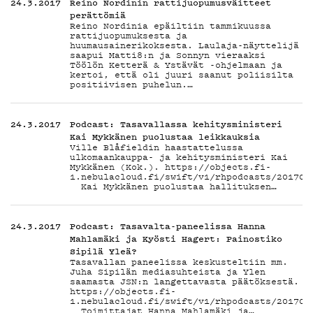
G
24.3.2017
Reino Nordinin rattijuopumusväitteet
perättömiä
Reino Nordinia epäiltiin tammikuussa
rattijuopumuksesta ja
huumausainerikoksesta. Laulaja-näyttelijä
saapui Matti8:n ja Sonnyn vieraaksi
Töölön Ketterä & Ystävät -ohjelmaan ja
kertoi, että oli juuri saanut poliisilta
LIVEL
positiivisen puhelun.…
24.3.2017
Podcast: Tasavallassa kehitysministeri
Kai Mykkänen puolustaa leikkauksia
Ville Blåfieldin haastattelussa
ulkomaankauppa- ja kehitysministeri Kai
Mykkänen (Kok.). https://objects.fi-
1.nebulacloud.fi/swift/v1/rhpodcasts/201703
Kai Mykkänen puolustaa hallituksen…
YSTÄV
24.3.2017
Podcast: Tasavalta-paneelissa Hanna
Mahlamäki ja Kyösti Hagert: Painostiko
Sipilä Yleä?
Tasavallan paneelissa keskusteltiin mm.
Juha Sipilän mediasuhteista ja Ylen
saamasta JSN:n langettavasta päätöksestä.
https://objects.fi-
1.nebulacloud.fi/swift/v1/rhpodcasts/201703
Toimittajat Hanna Mahlamäki ja…