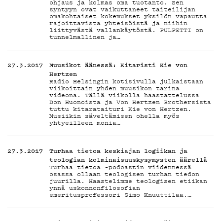
PODC
ohjaus ja kolmas oma tuotanto. Sen
syntyyn ovat vaikuttaneet taiteilijan
omakohtaiset kokemukset yksilön vapautta
rajoittavista yhteisöistä ja niihin
liittyvästä vallankäytöstä. PULPETTI on
tunnelmallinen ja…
MAINO
27.3.2017
Muusikot äänessä: Kitaristi Kie von
Hertzen
Radio Helsingin kotisivulla julkaistaan
viikoittain yhden muusikon tarina
videona. Tällä viikolla haastattelussa
Don Huonoista ja Von Hertzen Brothersista
tuttu kitarataituri Kie von Hertzen.
Musiikin säveltämisen ohella myös
yhtyeilleen monia…
YHTEY
27.3.2017
Turhaa tietoa keskiajan logiikan ja
teologian kolminaisuuskysymysten äärellä
Turhaa tietoa –podcastin viidennessä
osassa ollaan teologisen turhan tiedon
juurilla. Haastelimme teologisen etiikan
ynnä uskonnonfilosofian
emeritusprofessori Simo Knuuttilaa.…