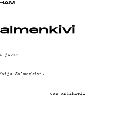
OT
 HAM
Salmenkivi
a jakso
Maiju Salmenkivi.
Jaa artikkeli