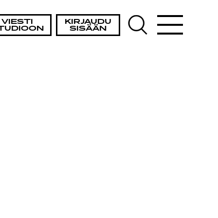
VIESTI
KIRJAUDU
TUDIOON
SISÄÄN