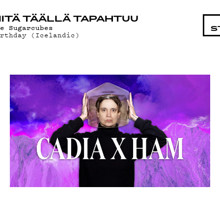
STA
ITÄ TÄÄLLÄ TAPAHTUU
he Sugarcubes
S
irthday (Icelandic)