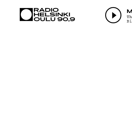
AJANKOHTAI
M
T
B
OHJELMAT
TEKIJÄT
ON-DEMAND
PODCAST
MAINOSTA