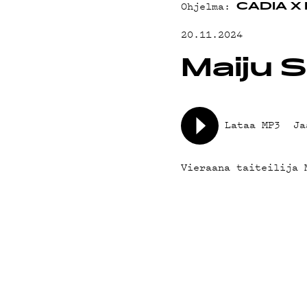
YHTEYSTIED
Ohjelma:
CADIA X
20.11.2024
G LIVELAB
Maiju 
YSTÄVÄKLUBI
Lataa MP3
Ja
TIETOSUOJA
Vieraana taiteilija 