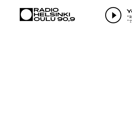
AJANKOHTAI
Y
"
"
OHJELMAT
TEKIJÄT
ON-DEMAND
PODCAST
MAINOSTA