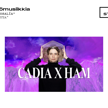
STA
ö­mu­siik­kia
ROSALÍA"
S
TUYA"