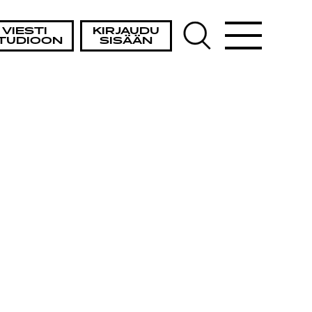
VIESTI
KIRJAUDU
TUDIOON
SISÄÄN