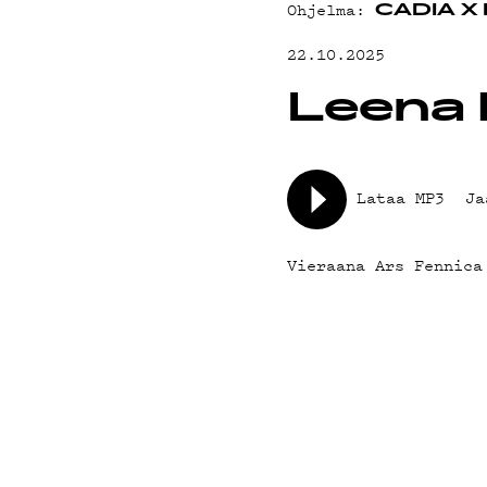
YHTEYSTIED
Ohjelma:
CADIA X
22.10.2025
G LIVELAB
Leena 
YSTÄVÄKLUBI
Lataa MP3
Ja
TIETOSUOJA
Vieraana Ars Fennica