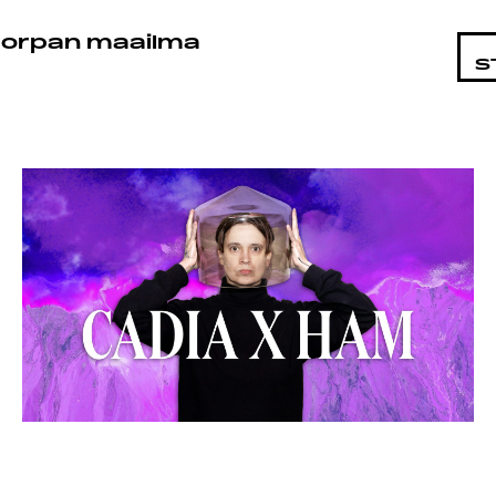
STA
orpan maailma
S