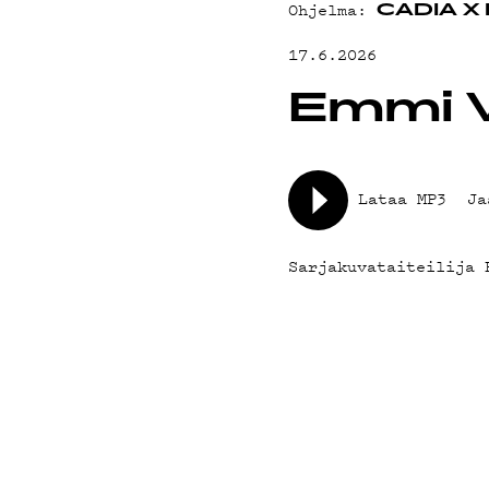
YHTEYSTIED
Ohjelma:
CADIA X
17.6.2026
G LIVELAB
Emmi 
YSTÄVÄKLUBI
Lataa MP3
Ja
TIETOSUOJA
Sarjakuvataiteilija 