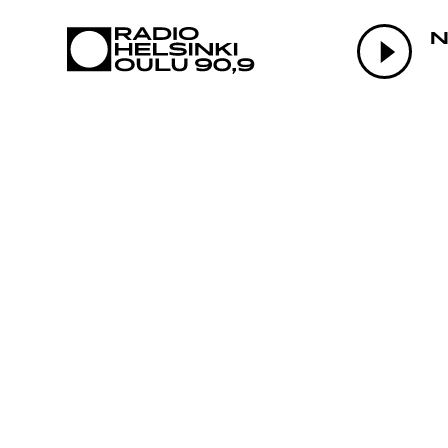
AJANKOHTAI
N
OHJELMAT
TEKIJÄT
ON-DEMAND
PODCAST
MAINOSTA