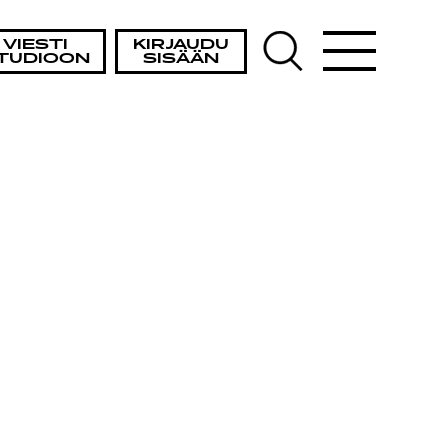
VIESTI
KIRJAUDU
TUDIOON
SISÄÄN