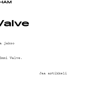
OT
 HAM
Valve
a jakso
Emmi Valve.
Jaa artikkeli