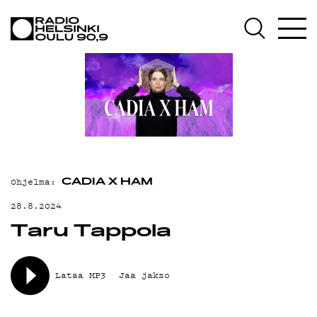
AJANKOHTAISTA
OHJELMAT
TEKIJÄT
ON-DEMAND
PODCAST
MAINOSTA
Ohjelma:
CADIA X HAM
YHTEYSTIEDOT
28.8.2024
Taru Tappola
G LIVELAB
YSTÄVÄKLUBI
Lataa MP3
Jaa jakso
TIETOSUOJA