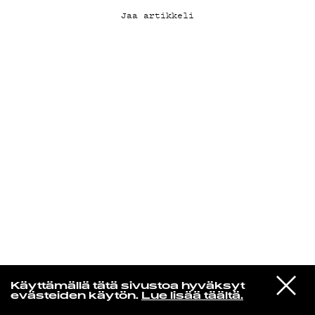
Jaa artikkeli
KIRJAUDU SISÄÄN
VIESTI
Jotain lainattua
Käyttämällä tätä sivustoa hyväksyt
STUDIOON
evästeiden käytön.
Lue lisää täältä.