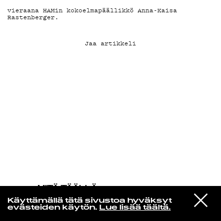
vieraana HAMin kokoelmapäällikkö Anna-Kaisa
Rastenberger.
KIRJAUDU SISÄÄN
Jaa artikkeli
MITÄ TÄÄLLÄ
TAPAHTUU
VIESTI
First Aid Kit
Käyttämällä tätä sivustoa hyväksyt
STUDIOON
Angel
evästeiden käytön.
Lue lisää täältä.