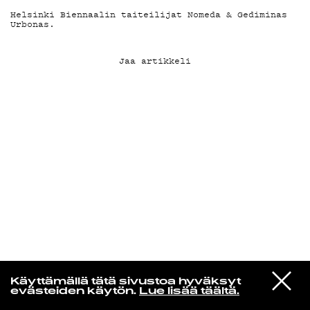
Helsinki Biennaalin taiteilijat Nomeda & Gediminas
Urbonas.
KIRJAUDU SISÄÄN
Jaa artikkeli
VIESTI
Norpan maailma
Käyttämällä tätä sivustoa hyväksyt
STUDIOON
evästeiden käytön.
Lue lisää täältä.