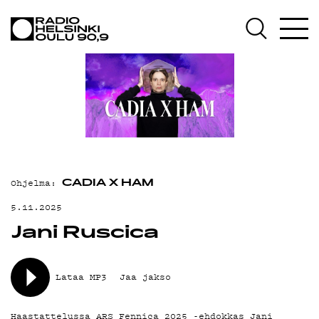
AJANKOHTAISTA
OHJELMAT
TEKIJÄT
ON-DEMAND
PODCAST
MAINOSTA
Ohjelma:
CADIA X HAM
YHTEYSTIEDOT
5.11.2025
Jani Ruscica
G LIVELAB
YSTÄVÄKLUBI
Lataa MP3
Jaa jakso
TIETOSUOJA
Haastattelussa ARS Fennica 2025 -ehdokkas Jani