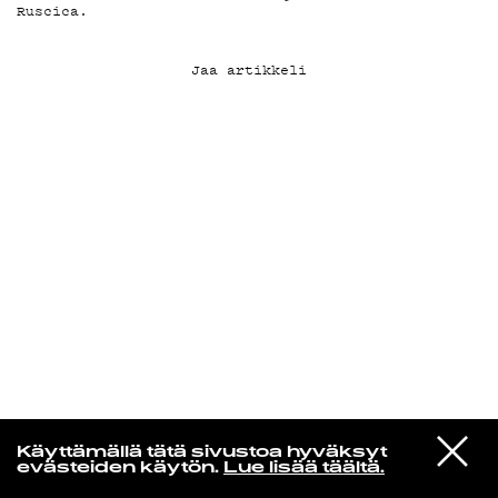
Ruscica.
KIRJAUDU SISÄÄN
Jaa artikkeli
Niklas Aaltio
VIESTI
Geese
Käyttämällä tätä sivustoa hyväksyt
STUDIOON
Cobra
evästeiden käytön.
Lue lisää täältä.