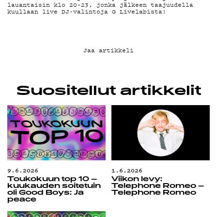
G LIVELAB
lauantaisin klo 20–23, jonka jälkeen taajuudella
kuullaan live DJ-valintoja G Livelabista!
YSTÄVÄKLUBI
Jaa artikkeli
TIETOSUOJA
Suositellut artikkelit
KIRJAUDU SISÄÄN
9.6.2026
1.6.2026
Toukokuun top 10 –
Viikon levy:
kuukauden soitetuin
Telephone Romeo –
oli Good Boys: Ja
Telephone Romeo
peace