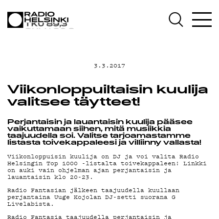
AJANKOHTAISTA
OHJELMAT
3.3.2017
TEKIJÄT
Viikonloppuiltaisin kuulija
ON-DEMAND
valitsee täytteet!
Perjantaisin ja lauantaisin kuulija pääsee
PODCAST
vaikuttamaan siihen, mitä musiikkia
taajuudella soi. Valitse tarjoamastamme
listasta toivekappaleesi ja villiinny vallasta!
MAINOSTA
Viikonloppuisin kuulija on DJ ja voi valita Radio
Helsingin Top 1000 -listalta toivekappaleen! Linkki
on auki vain ohjelman ajan perjantaisin ja
lauantaisin klo 20-23.
YHTEYSTIEDOT
Radio Fantasian jälkeen taajuudella kuullaan
perjantaina Uuge Kojolan DJ-setti suorana G
Livelabista.
Radio Fantasia taajuudella perjantaisin ja