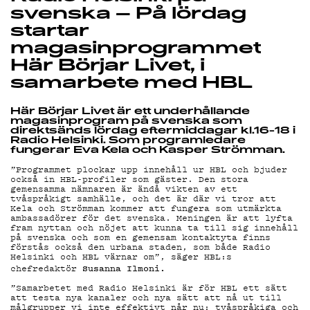
ON-
svenska – På lördag
DEMAND
startar
magasinprogrammet
Här Börjar Livet, i
samarbete med HBL
PODCAS
Här Börjar Livet är ett underhållande
magasinprogram på svenska som
direktsänds lördag eftermiddagar kl.16-18 i
Radio Helsinki. Som programledare
fungerar Eva Kela och Kasper Strömman.
”Programmet plockar upp innehåll ur HBL och bjuder
också in HBL-profiler som gäster. Den stora
MAINOST
gemensamma nämnaren är ändå vikten av ett
tvåspråkigt samhälle, och det är där vi tror att
Kela och Strömman kommer att fungera som utmärkta
ambassadörer för det svenska. Meningen är att lyfta
fram nyttan och nöjet att kunna ta till sig innehåll
på svenska och som en gemensam kontaktyta finns
förstås också den urbana staden, som både Radio
Helsinki och HBL värnar om”, säger HBL:s
Susanna Ilmoni.
chefredaktör
”Samarbetet med Radio Helsinki är för HBL ett sätt
att testa nya kanaler och nya sätt att nå ut till
målgrupper vi inte effektivt når nu; tvåspråkiga och