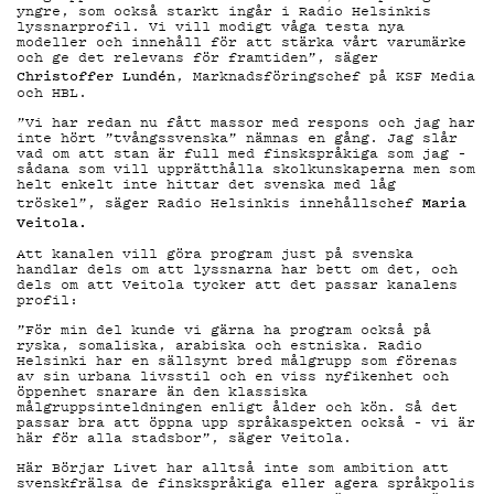
YHTEYST
yngre, som också starkt ingår i Radio Helsinkis
lyssnarprofil. Vi vill modigt våga testa nya
modeller och innehåll för att stärka vårt varumärke
och ge det relevans för framtiden”, säger
G
Christoffer Lundén
, Marknadsföringschef på KSF Media
och HBL.
”Vi har redan nu fått massor med respons och jag har
inte hört ”tvångssvenska” nämnas en gång. Jag slår
vad om att stan är full med finskspråkiga som jag –
sådana som vill upprätthålla skolkunskaperna men som
LIVELAB
helt enkelt inte hittar det svenska med låg
Maria
tröskel”, säger Radio Helsinkis innehållschef
Veitola.
Att kanalen vill göra program just på svenska
handlar dels om att lyssnarna har bett om det, och
dels om att Veitola tycker att det passar kanalens
profil:
YSTÄVÄK
”För min del kunde vi gärna ha program också på
ryska, somaliska, arabiska och estniska. Radio
Helsinki har en sällsynt bred målgrupp som förenas
av sin urbana livsstil och en viss nyfikenhet och
öppenhet snarare än den klassiska
målgruppsinteldningen enligt ålder och kön. Så det
passar bra att öppna upp språkaspekten också – vi är
här för alla stadsbor”, säger Veitola.
Här Börjar Livet har alltså inte som ambition att
svenskfrälsa de finskspråkiga eller agera språkpolis