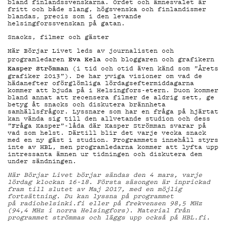
TIETOSU
bland finlandssvenskarna. Ordet och ämnesvalet är
fritt och både slang, högsvenska och finlandismer
blandas, precis som i den levande
helsingforssvenskan på gatan.
Snacks, filmer och gäster
Här Börjar Livet leds av journalisten och
Eva Kela
programledaren
och bloggaren och grafikern
KIRJAUDU SISÄÄN
Kasper Strömman
(i tid och otid även känd som ”Årets
grafiker 2013”). De har yviga visioner om vad de
hädanefter oförglömliga lördagseftermiddagarna
kommer att bjuda på i Helsingfors-etern. Duon kommer
bland annat att recensera filmer de aldrig sett, ge
betyg åt snacks och diskutera brännheta
samhällsfrågor. Lyssnare som har en fråga på hjärtat
kan vända sig till den allvetande studion och dess
”Fråga Kasper”-låda där Kasper Strömman svarar på
vad som helst. Därtill blir det varje vecka snack
med en ny gäst i studion. Programmets innehåll styrs
inte av HBL, men programledarna kommer att lyfta upp
intressanta ämnen ur tidningen och diskutera dem
under sändningen.
Här Börjar Livet börjar sändas den 4 mars, varje
lördag klockan 16–18. Första säsongen är inprickad
fram till slutet av Maj 2017, med en möjlig
fortsättning. Du kan lyssna på programmet
på radiohelsinki.fi eller på frekvensen 98,5 MHz
(94,4 MHz i norra Helsingfors). Material från
programmet strömmas och läggs upp också på HBL.fi.