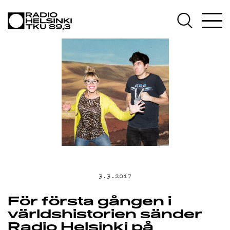
AJANKOH
OHJELM
TEKIJÄT
3.3.2017
För första gången i
världshistorien sänder
Radio Helsinki på