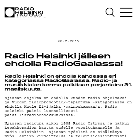
AJANKOHTAIST
OHJELMAT
28.2.2017
TEKIJÄT
Radio Helsinki jälleen
ehdolla RadioGaalassa!
ON-DEMAND
Radio Helsinki on ehdolla kahdessa eri
kategoriassa RadioGaalassa. Radio- ja
musiikkialan kerma palkitaan perjantaina 31.
PODCAST
maaliskuuta.
Njassan ohjelma on ehdolla Vuoden radio-ohjelmaksi
ja Vuoden radiopromootio/-tapahtuma -kategoriassa on
ehdolla Kuule Kivijalka -mainoskampanja. Radio
MAINOSTA
Helsinki painii luonnollisesti
paikallisradioehdokkuuksissa.
Njassan radioura alkoi 1985 Radio Cityssä ja jatkui
Lepakkoradion kautta uudelle vuosituhannelle ja
Radio Helsinkiin. Njassan työelämä on sisältänyt
myös lehtiin kirjoittelua ja televisioesiintymistä