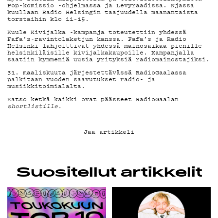
YHTEYSTIEDOT
Pop-komissio -ohjelmassa ja Levyraadissa. Njassa
kuullaan Radio Helsingin taajuudella maanantaista
torstaihin klo 11–15.
G LIVELAB
Kuule Kivijalka -kampanja toteutettiin yhdessä
Fafa’s-ravintolaketjun kanssa. Fafa’s ja Radio
Helsinki lahjoittivat yhdessä mainosaikaa pienille
helsinkiläisille kivijalkakaupoille. Kampanjalla
YSTÄVÄKLUBI
saatiin kymmeniä uusia yrityksiä radiomainostajiksi.
31. maaliskuuta järjestettävässä RadioGaalassa
palkitaan vuoden saavutukset radio- ja
musiikkitoimialalta.
TIETOSUOJA
Katso ketkä kaikki ovat päässeet RadioGaalan
shortlistille.
Jaa artikkeli
KIRJAUDU SISÄÄN
Suositellut artikkelit