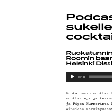
ON-DE
Podcas
PODCA
sukelle
cockta
Ruokatunnin 
MAINO
Roomin baari
Helsinki Dis
Äänitoistin
00:00
YHTEY
Ruokatunnin cocktail
cocktaileja ja kesku
ja
k
Pipsa Hurmerinta
aineiden merkitykses