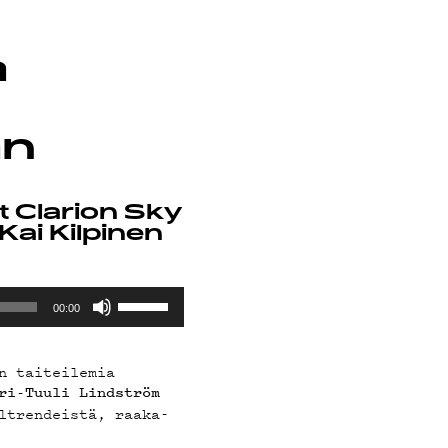
a
an
t Clarion Sky
ai Kilpinen
Nuolinäppäimillä
00:00
ylös
ja
alas
n taiteilemia
säädät
ri-Tuuli Lindström
äänenvoimakkuutta
suuremmaksi
ltrendeistä, raaka-
ja
pienemmäksi.