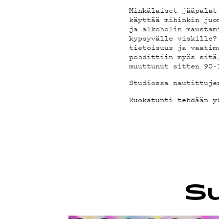
Minkälaiset jääpalat
käyttää mihinkin juo
G LIVE
ja alkoholin maustam
kypsyvälle viskille?
tietoisuus ja vaatim
pohdittiin myös sitä
muuttunut sitten 90-
Studiossa nautittuje
YSTÄVÄ
Ruokatunti tehdään y
TIETO
Su