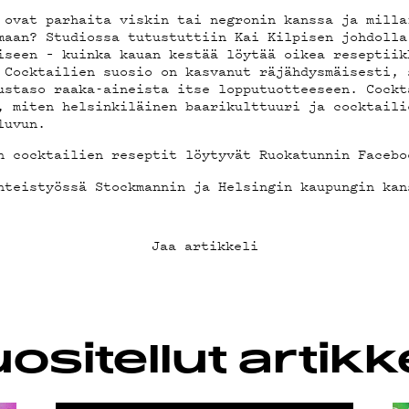
 ovat parhaita viskin tai negronin kanssa ja milla
maan? Studiossa tutustuttiin Kai Kilpisen johdolla
LAB
iseen – kuinka kauan kestää löytää oikea reseptiik
 Cocktailien suosio on kasvanut räjähdysmäisesti, 
ustaso raaka-aineista itse lopputuotteeseen. Cockt
, miten helsinkiläinen baarikulttuuri ja cocktaili
luvun.
n cocktailien reseptit löytyvät Ruokatunnin Facebo
KLUBI
hteistyössä Stockmannin ja Helsingin kaupungin kan
Jaa artikkeli
SUOJA
ositellut artikke