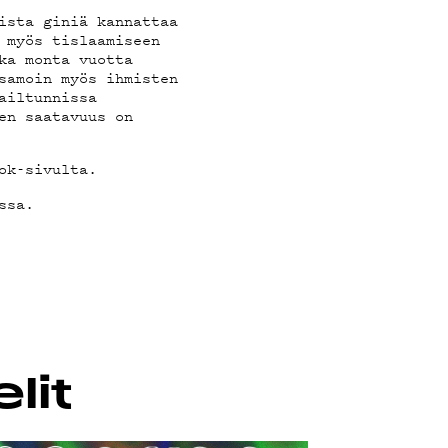
ista giniä kannattaa
 myös tislaamiseen
ka monta vuotta
samoin myös ihmisten
ailtunnissa
en saatavuus on
ok-sivulta.
ssa.
lit