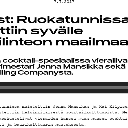
MAND
7.3.2017
t: Ruokatunniss
ST
ttiin syvälle
ilinteon maailma
cocktail-spesiaalissa vierailiva
STA
mestari Jenna Mansikka sekä K
tilling Companysta.
STIEDOT
tunnissa maisteltiin Jenna Mansikan ja Kai Kilpise
steltiin helsinkiläisestä cocktailkulttuurista.
Me
eskustelivat vieraiden kanssa muun muassa cocktai
tä ja baarikulttuurin muutoksesta.