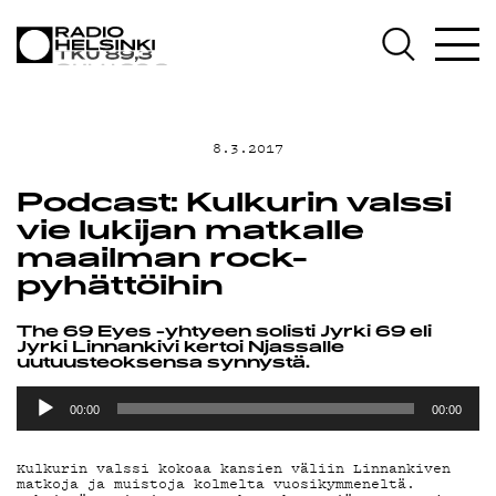
AJANKOHTAISTA
OHJELMAT
8.3.2017
TEKIJÄT
Podcast: Kulkurin valssi
ON-DEMAND
vie lukijan matkalle
maailman rock-
pyhättöihin
PODCAST
The 69 Eyes -yhtyeen solisti Jyrki 69 eli
Jyrki Linnankivi kertoi Njassalle
MAINOSTA
uutuusteoksensa synnystä.
Äänitoistin
00:00
00:00
YHTEYSTIEDOT
Kulkurin valssi kokoaa kansien väliin Linnankiven
matkoja ja muistoja kolmelta vuosikymmeneltä.