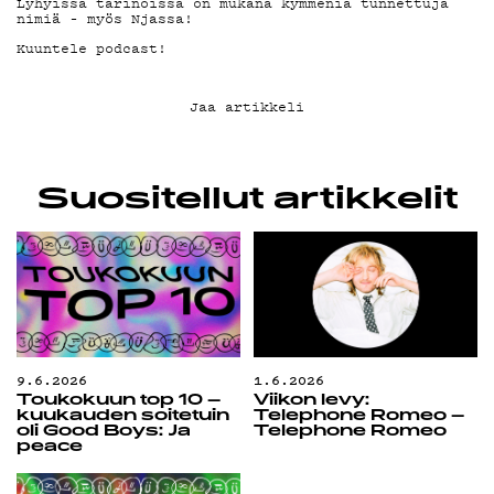
G LIVELAB
Lyhyissä tarinoissa on mukana kymmeniä tunnettuja
nimiä – myös Njassa!
Kuuntele podcast!
YSTÄVÄKLUBI
Jaa artikkeli
TIETOSUOJA
Suositellut artikkelit
KIRJAUDU SISÄÄN
9.6.2026
1.6.2026
Toukokuun top 10 –
Viikon levy:
kuukauden soitetuin
Telephone Romeo –
oli Good Boys: Ja
Telephone Romeo
peace