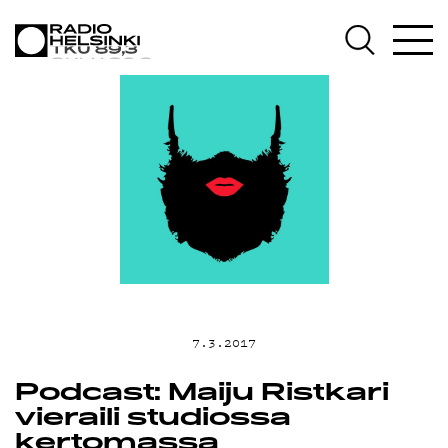
AJANKOHTAIS
OHJELMAT
TEKIJÄT
ON-DEMAND
PODCAST
7.3.2017
Podcast: Maiju Ristkari
vieraili studiossa
kertomassa