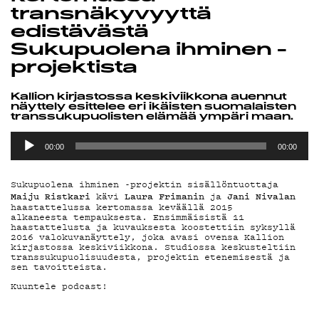
MAINOSTA
transnäkyvyyttä
YHTEYSTIEDO
edistävästä
Sukupuolena ihminen -
projektista
G LIVELAB
Kallion kirjastossa keskiviikkona auennut
näyttely esittelee eri ikäisten suomalaisten
transsukupuolisten elämää ympäri maan.
YSTÄVÄKLUBI
Äänitoistin
00:00
00:00
Sukupuolena ihminen -projektin sisällöntuottaja
TIETOSUOJA
Maiju Ristkari
Laura Frimanin
Jani Nivalan
kävi
ja
haastattelussa kertomassa keväällä 2015
alkaneesta tempauksesta. Ensimmäisistä 11
haastattelusta ja kuvauksesta koostettiin syksyllä
2016 valokuvanäyttely, joka avasi ovensa Kallion
kirjastossa keskiviikkona. Studiossa keskusteltiin
transsukupuolisuudesta, projektin etenemisestä ja
sen tavoitteista.
KIRJAUDU SISÄÄN
Kuuntele podcast!