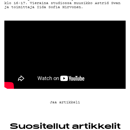
YHTEYSTIEDO
klo 16-17. Vieraina studiossa muusikko Astrid Swan
ja toimittaja Iida Sofia Hirvonen.
G LIVELAB
YSTÄVÄKLUBI
TIETOSUOJA
KIRJAUDU SISÄÄN
Jaa artikkeli
Suositellut artikkelit