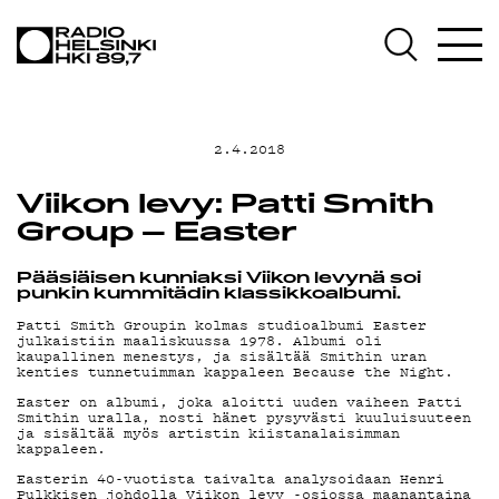
AJANKOHTAIST
OHJELMAT
2.4.2018
TEKIJÄT
Viikon levy: Patti Smith
Group – Easter
ON-DEMAND
Pääsiäisen kunniaksi Viikon levynä soi
punkin kummitädin klassikkoalbumi.
Patti Smith Groupin kolmas studioalbumi Easter
julkaistiin maaliskuussa 1978. Albumi oli
PODCAST
kaupallinen menestys, ja sisältää Smithin uran
kenties tunnetuimman kappaleen Because the Night.
Easter on albumi, joka aloitti uuden vaiheen Patti
Smithin uralla, nosti hänet pysyvästi kuuluisuuteen
MAINOSTA
ja sisältää myös artistin kiistanalaisimman
kappaleen.
Easterin 40-vuotista taivalta analysoidaan Henri
Pulkkisen johdolla Viikon levy -osiossa maanantaina