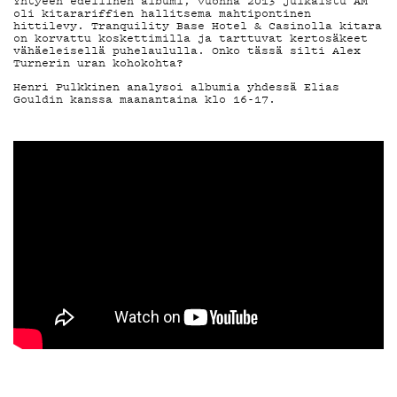
MAINOSTA
Yhtyeen edellinen albumi, vuonna 2013 julkaistu AM
oli kitarariffien hallitsema mahtipontinen
hittilevy. Tranquility Base Hotel & Casinolla kitara
YHTEYSTIEDO
on korvattu koskettimilla ja tarttuvat kertosäkeet
vähäeleisellä puhelaululla. Onko tässä silti Alex
Turnerin uran kohokohta?
Henri Pulkkinen analysoi albumia yhdessä Elias
Gouldin kanssa maanantaina klo 16-17.
G LIVELAB
YSTÄVÄKLUBI
TIETOSUOJA
KIRJAUDU SISÄÄN