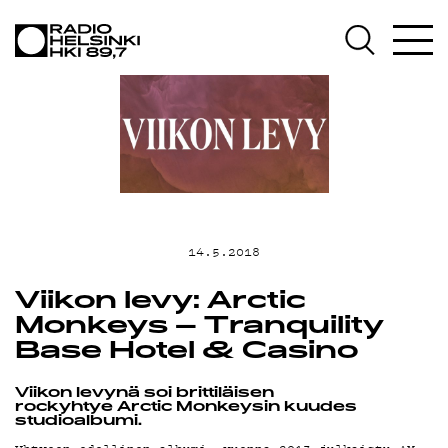
AJANKOHTAIS
OHJELMAT
TEKIJÄT
14.5.2018
ON-DEMAND
Viikon levy: Arctic
Monkeys – Tranquility
PODCAST
Base Hotel & Casino
Viikon levynä soi brittiläisen
rockyhtye Arctic Monkeysin kuudes
studioalbumi.