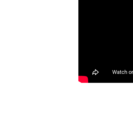
YHTEY
G LIVE
YSTÄV