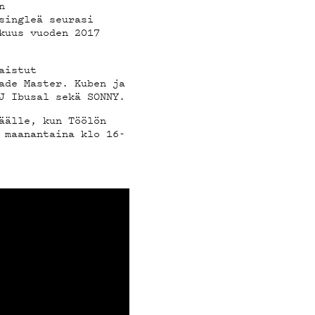
n
singleä seurasi
kuus vuoden 2017
aistut
ade Master. Kuben ja
J Ibusal sekä SONNY.
äälle, kun Töölön
 maanantaina klo 16-