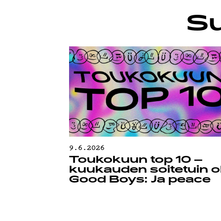
TIETO
Su
9.6.2026
Toukokuun top 10 –
kuukauden soitetuin ol
Good Boys: Ja peace