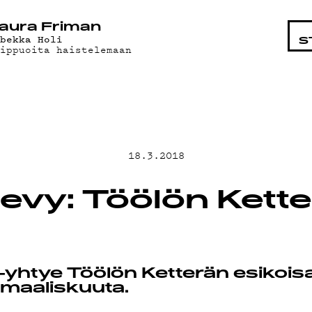
OHTAIS
aura Friman
ebekka Holi
S
aippuoita haistelemaan
MAT
18.3.2018
levy: Töölön Kette
ÄT
yhtye Töölön Ketterän esikois
6. maaliskuuta.