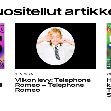
SUOJA
ositellut artikke
1.6.2026
2
Viikon levy: Telephone
H
i
Romeo – Telephone
k
Romeo
T
S