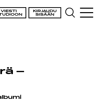
TA
VIESTI
KIRJAUDU
TUDIOON
SISÄÄN
rä –
albumi