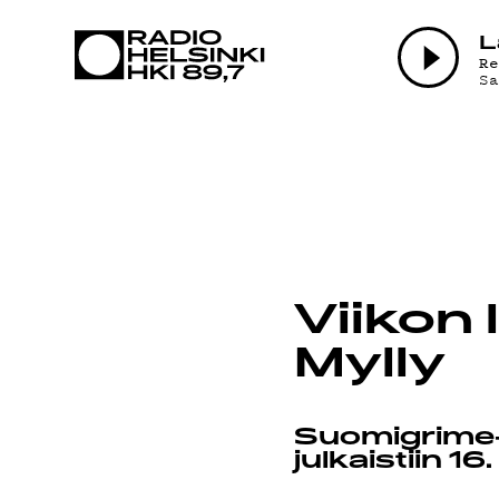
AJANK
L
R
S
OHJEL
Viikon 
TEKIJ
Mylly
Suomigrime-
julkaistiin 1