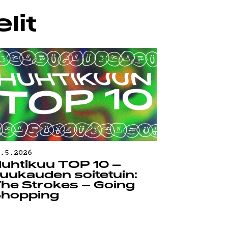
lit
0.5.2026
uhtikuu TOP 10 –
uukauden soitetuin:
he Strokes – Going
hopping