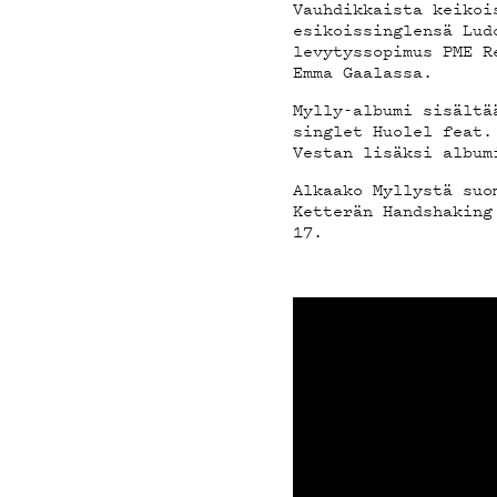
ON-DE
Vauhdikkaista keikoi
esikoissinglensä Lud
levytyssopimus PME R
Emma Gaalassa.
Mylly-albumi sisältä
singlet Huolel feat.
PODCA
Vestan lisäksi album
Alkaako Myllystä suo
Ketterän Handshaking
17.
MAINO