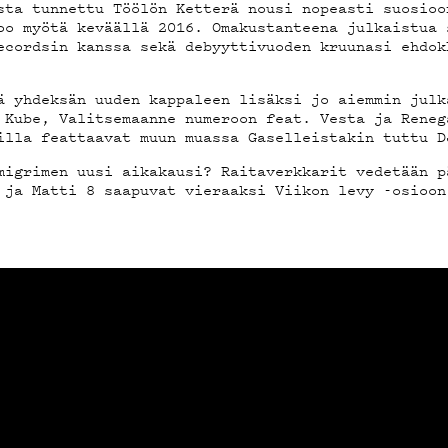
MAND
sta tunnettu Töölön Ketterä nousi nopeasti suosioo
oo myötä keväällä 2016. Omakustanteena julkaistua 
ecordsin kanssa sekä debyyttivuoden kruunasi ehdok
ä yhdeksän uuden kappaleen lisäksi jo aiemmin julk
 Kube, Valitsemaanne numeroon feat. Vesta ja Reneg
ST
illa feattaavat muun muassa Gaselleistakin tuttu D
migrimen uusi aikakausi? Raitaverkkarit vedetään p
 ja Matti 8 saapuvat vieraaksi Viikon levy -osioon
STA