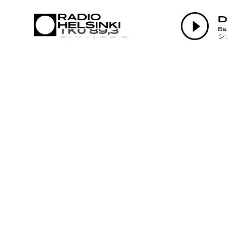
AJANKOHT
D
M
シ
OHJELMAT
TEKIJÄT
ON-DEMAN
PODCAST