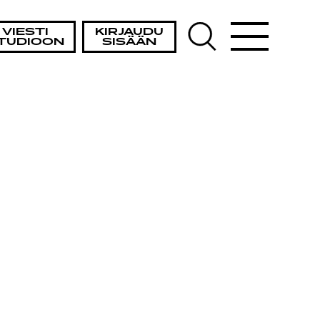
VIESTI
KIRJAUDU
TUDIOON
SISÄÄN