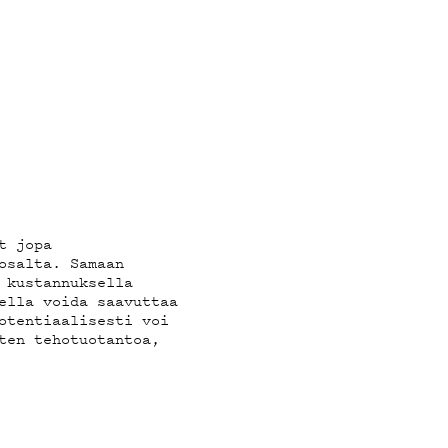
t jopa
osalta. Samaan
 kustannuksella
ella voida saavuttaa
otentiaalisesti voi
ten tehotuotantoa,