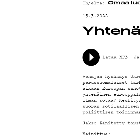
MAINOSTA
Ohjelma:
Omaa lu
15.3.2022
YHTEYSTI
Yhtenä
G LIVELAB
Lataa MP3
Ja
Venäjän hyökkäys Ukr
YSTÄVÄKLU
perussuomalaiset tar
aikaan Euroopan sano
yhtenäinen eurooppal
ilman sotaa? Keskity
suoran sotilaallisen
TIETOSUOJ
poliittisen toiminna
Jakso äänitetty tors
Mainittua: