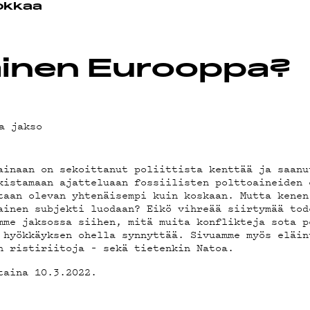
okkaa
EDOT
inen Eurooppa?
a jakso
ainaan on sekoittanut poliittista kenttää ja saanu
BI
kistamaan ajatteluaan fossiilisten polttoaineiden 
taan olevan yhtenäisempi kuin koskaan. Mutta kenen
ainen subjekti luodaan? Eikö vihreää siirtymää tod
mme jaksossa siihen, mitä muita konflikteja sota p
 hyökkäyksen ohella synnyttää. Sivuamme myös eläin
A
n ristiriitoja – sekä tietenkin Natoa.
taina 10.3.2022.