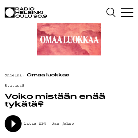
AJANKOHTAISTA
OHJELMAT
TEKIJÄT
ON-DEMAND
PODCAST
Ohjelma:
MAINOSTA
Omaa luokkaa
8.2.2018
YHTEYSTIEDOT
Voiko mistään enää
G LIVELAB
tykätä?
YSTÄVÄKLUBI
Lataa MP3
Jaa jakso
TIETOSUOJA