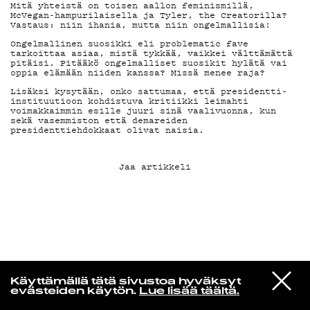
Mitä yhteistä on toisen aallon feminismillä,
McVegan-hampurilaisella ja Tyler, the Creatorilla?
Vastaus: niin ihania, mutta niin ongelmallisia!
KIRJAUDU SISÄÄN
Ongelmallinen suosikki eli problematic fave
tarkoittaa asiaa, mistä tykkää, vaikkei välttämättä
pitäisi. Pitääkö ongelmalliset suosikit hylätä vai
oppia elämään niiden kanssa? Missä menee raja?
Lisäksi kysytään, onko sattumaa, että presidentti-
instituutioon kohdistuva kritiikki leimahti
voimakkaimmin esille juuri sinä vaalivuonna, kun
sekä vasemmiston että demareiden
presidenttiehdokkaat olivat naisia.
Jaa artikkeli
Edu Kehäkettunen
VIESTI
Glen Hansard
Käyttämällä tätä sivustoa hyväksyt
STUDIOON
Leave a Light
evästeiden käytön.
Lue lisää täältä.