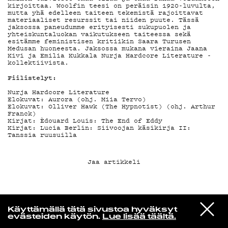
kirjoittaa. Woolfin teesi on peräisin 1920-luvulta,
mutta yhä edelleen taiteen tekemistä rajoittavat
materiaaliset resurssit tai niiden puute. Tässä
jaksossa paneudumme erityisesti sukupuolen ja
KIRJAUDU SISÄÄN
yhteiskuntaluokan vaikutukseen taiteessa sekä
esitämme feministisen kritiikin Saara Turusen
Medusan huoneesta. Jaksossa mukana vieraina Jaana
Kivi ja Emilia Kukkala Nurja Hardcore Literature -
kollektiivista.
Fiilistelyt:
Nurja Hardcore Literature
Elokuvat: Aurora (ohj. Miia Tervo)
Elokuvat: Olliver Hawk (The Hypnotist) (ohj. Arthur
Franck)
Kirjat: Èdouard Louis: The End of Eddy
Kirjat: Lucia Berlin: Siivoojan käsikirja II:
Tanssia ruusuilla
Jaa artikkeli
Yö­mu­siik­kia
VIESTI
Isaac Hayes
Käyttämällä tätä sivustoa hyväksyt
STUDIOON
Soulsville
evästeiden käytön.
Lue lisää täältä.