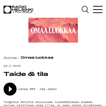
AJANKOHTAISTA
OHJELMAT
TEKIJÄT
ON-DEMAND
PODCAST
Ohjelma:
Omaa luokkaa
MAINOSTA
25.3.2019
YHTEYSTIEDOT
Taide & tila
G LIVELAB
Lataa MP3
Jaa jakso
YSTÄVÄKLUBI
TIETOSUOJA
Virginia Woolfin kuuluisan luonnehdinnan mukaan
nainen tarvitsee omaa tilaa ja omaa rahaa voidakseen