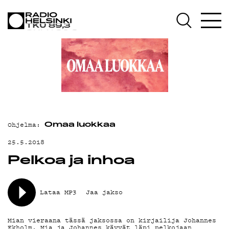
AJANKOHTAISTA
OHJELMAT
TEKIJÄT
ON-DEMAND
Ohjelma:
Omaa luokkaa
PODCAST
25.5.2018
Pelkoa ja inhoa
MAINOSTA
Lataa MP3
Jaa jakso
YHTEYSTIEDOT
Mian vieraana tässä jaksossa on kirjailija Johannes
Ekholm. Mia ja Johannes käyvät läpi pelkojaan