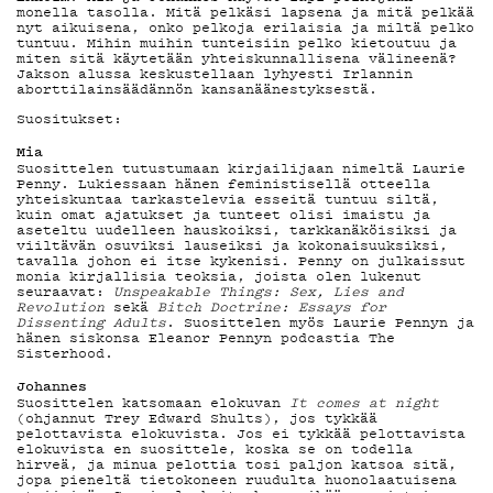
G LIVELAB
monella tasolla. Mitä pelkäsi lapsena ja mitä pelkää
nyt aikuisena, onko pelkoja erilaisia ja miltä pelko
tuntuu. Mihin muihin tunteisiin pelko kietoutuu ja
YSTÄVÄKLUBI
miten sitä käytetään yhteiskunnallisena välineenä?
Jakson alussa keskustellaan lyhyesti Irlannin
aborttilainsäädännön kansanäänestyksestä.
Suositukset:
TIETOSUOJA
Mia
Suosittelen tutustumaan kirjailijaan nimeltä Laurie
Penny. Lukiessaan hänen feministisellä otteella
yhteiskuntaa tarkastelevia esseitä tuntuu siltä,
kuin omat ajatukset ja tunteet olisi imaistu ja
aseteltu uudelleen hauskoiksi, tarkkanäköisiksi ja
KIRJAUDU SISÄÄN
viiltävän osuviksi lauseiksi ja kokonaisuuksiksi,
tavalla johon ei itse kykenisi. Penny on julkaissut
monia kirjallisia teoksia, joista olen lukenut
seuraavat:
Unspeakable Things: Sex, Lies and
Revolution
sekä
Bitch Doctrine: Essays for
Dissenting Adults
. Suosittelen myös Laurie Pennyn ja
hänen siskonsa Eleanor Pennyn podcastia The
Sisterhood.
Johannes
Suosittelen katsomaan elokuvan
It comes at night
(ohjannut Trey Edward Shults), jos tykkää
pelottavista elokuvista. Jos ei tykkää pelottavista
elokuvista en suosittele, koska se on todella
hirveä, ja minua pelottia tosi paljon katsoa sitä,
jopa pieneltä tietokoneen ruudulta huonolaatuisena