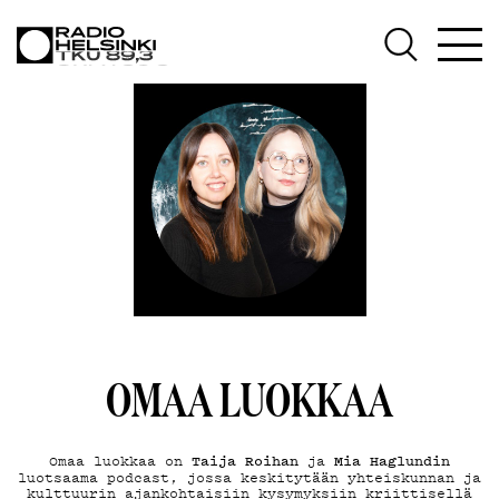
AJANKOHTAISTA
OHJELMAT
TEKIJÄT
ON-DEMAND
PODCAST
MAINOSTA
OMAA LUOKKAA
YHTEYSTIEDOT
Taija Roihan
Mia Haglundin
Omaa luokkaa on
ja
luotsaama podcast, jossa keskitytään yhteiskunnan ja
kulttuurin ajankohtaisiin kysymyksiin kriittisellä