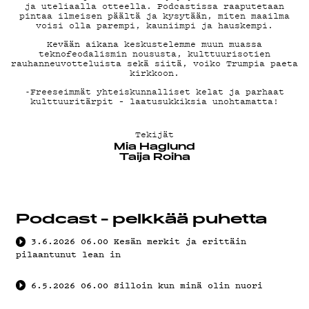
G LIVELAB
ja uteliaalla otteella. Podcastissa raaputetaan
pintaa ilmeisen päältä ja kysytään, miten maailma
voisi olla parempi, kauniimpi ja hauskempi.
YSTÄVÄKLUBI
Kevään aikana keskustelemme muun muassa
teknofeodalismin noususta, kulttuurisotien
rauhanneuvotteluista sekä siitä, voiko Trumpia paeta
kirkkoon.
TIETOSUOJA
-Freeseimmät yhteiskunnalliset kelat ja parhaat
kulttuuritärpit – laatusukkiksia unohtamatta!
Tekijät
KIRJAUDU SISÄÄN
Mia Haglund
Taija Roiha
Podcast - pelkkää puhetta
3.6.2026
06.00
Kesän merkit ja erittäin
pilaantunut lean in
6.5.2026
06.00
Silloin kun minä olin nuori